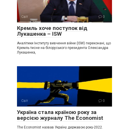
Світ
0
Крeмль хоче поступок від
Лукaшенка – ISW
Аналітики Інституту вивчення війни (ISW) переконані, що
Кремль тисне на білоруського президента Олександра
Лукашенка,
Світ
0
Україна стала країною року за
версією журналу The Economist
The Economist назвав Україну державою року-2022.