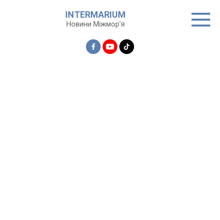
Перейти
INTERMARIUM
до
Новини Міжмор'я
вмісту