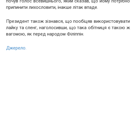
почув голос всевишнього, який сказав, що йому потрібно
припинити лихословити, інакше літак впаде.
Президент також зізнався, що пообіцяв використовувати
лайку та сленг, наголосивши, що така обітниця є такою ж
вагомою, як перед народом Філіппін.
Джерело.