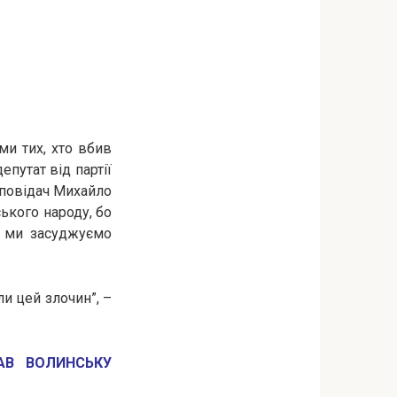
ми тих, хто вбив
епутат від партії
оповідач Михайло
ького народу, бо
ю ми засуджуємо
ли цей злочин”, –
АВ ВОЛИНСЬКУ