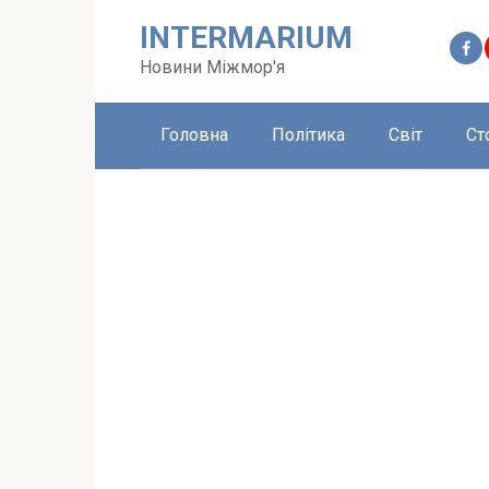
Перейти
INTERMARIUM
до
вмісту
Новини Міжмор'я
Головна
Політика
Світ
Ст