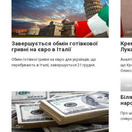
Світ
0
Сві
Завершується обмін готівкової
Крe
гривні на євро в Італії
Лук
Обмін готівкої гривні на євро для українців, що
Аналіт
перебувають в Італії, завершується 21 грудня.
що Кр
Олекс
Сві
Біл
нар
Про це
співро
Світ
0