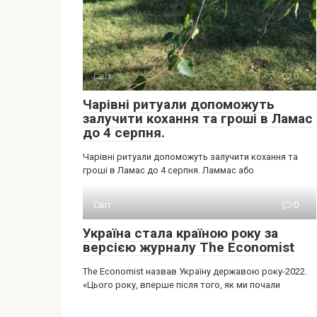
Світ
0
Чарівні ритуали допоможуть
залучити кохання та гроші в Ламас
до 4 серпня.
Чарівні ритуали допоможуть залучити кохання та
гроші в Ламас до 4 серпня. Ламмас або
Світ
0
Україна стала країною року за
версією журналу The Economist
The Economist назвав Україну державою року-2022.
«Цього року, вперше після того, як ми почали