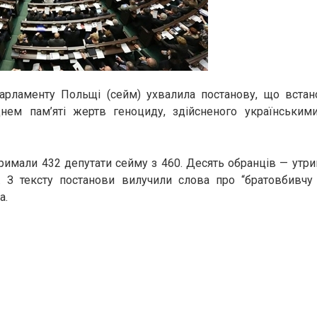
арламенту Польщі (сейм) ухвалила постанову, що вста
нем пам’яті жертв геноциду, здійсненого українськими
имали 432 депутати сейму з 460. Десять обранців — утри
. З тексту постанови вилучили слова про “братовбивчу 
a.