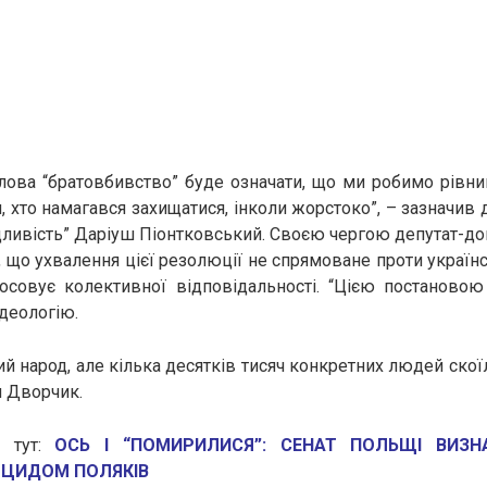
лова “братовбивство” буде означати, що ми робимо рівни
 хто намагався захищатися, інколи жорстоко”, – зазначив д
дливість” Даріуш Піонтковський. Своєю чергою депутат-д
 що ухвалення цієї резолюції не спрямоване проти українс
осовує колективної відповідальності. “Цією постаново
ідеологію.
й народ, але кілька десятків тисяч конкретних людей скої
н Дворчик.
е тут:
ОСЬ І “ПОМИРИЛИСЯ”: СЕНАТ ПОЛЬЩІ ВИЗН
ОЦИДОМ ПОЛЯКІВ