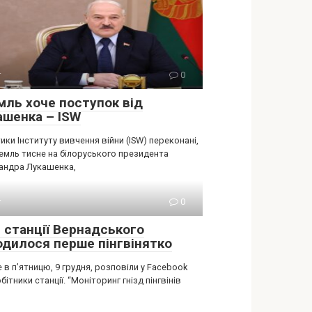
т
0
мль хоче поступок від
aшенка – ISW
ики Інституту вивчення війни (ISW) переконані,
емль тисне на білоруського президента
андра Лукашенка,
т
0
я станції Вернадського
одилося перше пінгвінятко
 в п’ятницю, 9 грудня, розповіли у Facebook
бітники станції. “Моніторинг гнізд пінгвінів