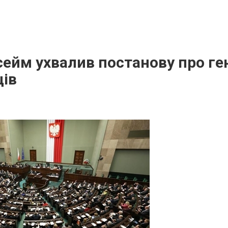
ейм ухвалив постанову про ге
ців