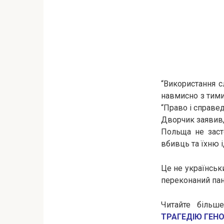
“Використання с
навмисно з тими,
“Право і справе
Дворчик заявив,
Польща не заст
вбивць та їхню 
Це не українськи
переконаний па
Читайте більш
ТРАГЕДІЮ ГЕН