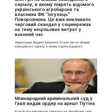
серіалу, в якому піарять відомого
українського агробарона та
власника ФК “Інгулець”
Поворознюка. Це вже викликало
черговий скандал у соцмережах
на тему нецільових витрат у
воєнний час
Український бюджет витратить 33 млн грн на зйомки
комедійного серіалу, в якому піарять відомого
Політика
0
Міжнародний кримінальний суд у
Гаазі видав ордер на арешт Путіна
Відповідна інформація з’явилась на офіційному сайті