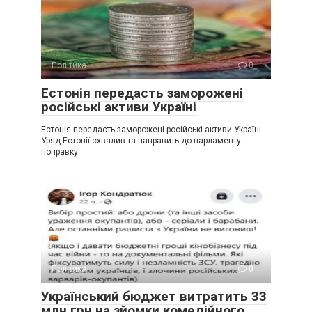
Політика
0
Естонія передасть заморожені
російські активи Україні
Естонія передасть заморожені російські активи Україні
Уряд Естонії схвалив та направить до парламенту
поправку
Політика
0
Український бюджет витратить 33
млн грн на зйомки комедійного