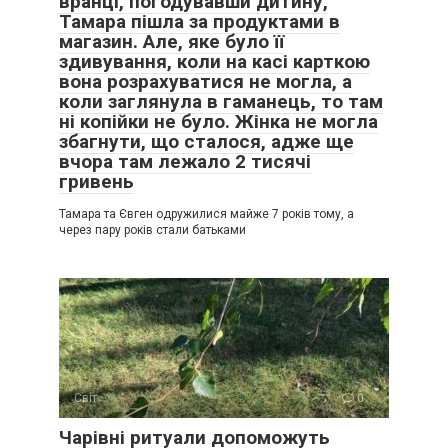
вранці, погодувавши дитину,
Тамара пішла за продуктами в
магазин. Але, яке було її
здивування, коли на касі карткою
вона розрахуватися не могла, а
коли заглянула в гаманець, то там
ні копійки не було. Жінка не могла
збагнути, що сталося, адже ще
вчора там лежало 2 тисячі
гривень
Тамара та Євген одружилися майже 7 років тому, а
через пару років стали батьками
Світ
0
Чарівні ритуали допоможуть