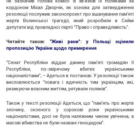
Як зазначив голова комісії зі зв’язків із поляками за
кордоном Міхал Дворчік, як основа для затвердження
резолюції послужив законопроект про вшанування пам’яті
жертв Волинської трагедії, який розробили в Сеймі
депутати від провладної партії “Право і справедливість”.
Читайте також:
“Живі рани”: у Польщі оцінили
пропозицію України щодо примирення
“Сенат Республіки віддає данину пам’яті громадян II
Республіки, по-звірячому вбитих українськими
націоналістами”, – йдеться в постанові. У резолюції також
висловлюється “повага і вдячність тим українцям, які,
ризикуючи власним життям, рятували поляків”.
Також у тексті резолюції йдеться, що “пам’ять про жертв
злочину, скоєного у сорокові роки українськими
націоналістами, досі не була належним чином увічнена, а
масові вбивства не були названі геноцидом”.