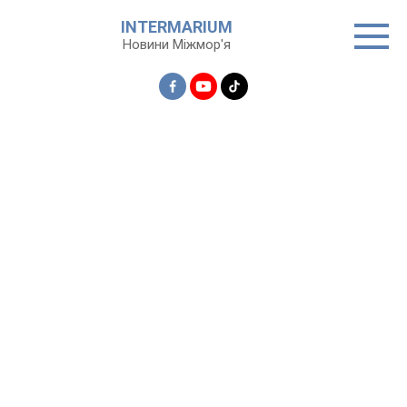
Перейти
INTERMARIUM
до
Новини Міжмор'я
вмісту