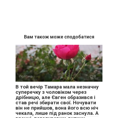
Вам також може сподобатися
Політика
0
В той вечір Тамара мала незначну
суперечку з чоловіком через
дрібницю, але Євген образився і
став речі збирати свої. Ночувати
він не прийшов, вона його всю ніч
чекала, лише під ранок заснула. А