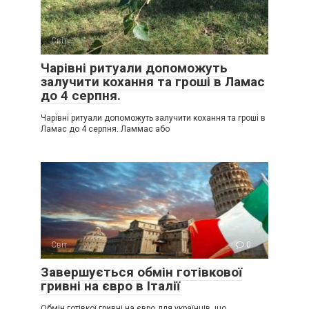
Світ
0
Чарівні ритуали допоможуть
залучити кохання та гроші в Ламас
до 4 серпня.
Чарівні ритуали допоможуть залучити кохання та гроші в
Ламас до 4 серпня. Ламмас або
Світ
0
Завершується обмін готівкової
гривні на євро в Італії
Обмін готівкої гривні на євро для українців, що