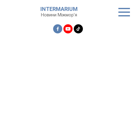
Перейти
INTERMARIUM
до
Новини Міжмор'я
вмісту