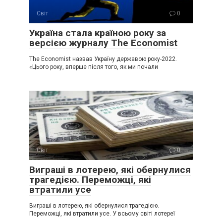
Світ
0
Україна стала країною року за
версією журналу The Economist
The Economist назвав Україну державою року-2022.
«Цього року, вперше після того, як ми почали
Світ
0
Виграші в лотерею, які обернулися
трагедією. Переможці, які
втратили усе
Виграші в лотерею, які обернулися трагедією.
Переможці, які втратили усе. У всьому світі лотереї