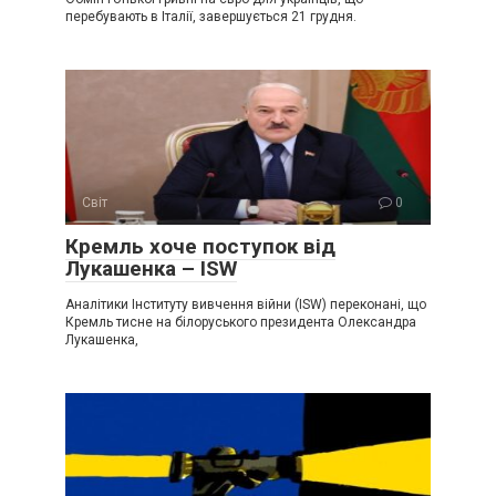
перебувають в Італії, завершується 21 грудня.
Світ
0
Крeмль хоче поступок від
Лукaшенка – ISW
Аналітики Інституту вивчення війни (ISW) переконані, що
Кремль тисне на білоруського президента Олександра
Лукашенка,