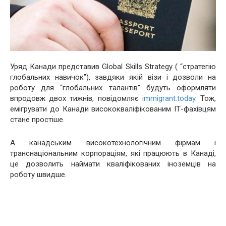
Уряд Канади представив Global Skills Strategy ( “стратегію
глобальних навичок”), завдяки якій візи і дозволи на
роботу для “глобальних талантів” будуть оформляти
впродовж двох тижнів, повідомляє
immigrant.today
. Тож,
емігрувати до Канади висококваліфікованим ІТ-фахівцям
стане простіше.
А канадським високотехнологічним фірмам і
транснаціональним корпораціям, які працюють в Канаді,
це дозволить наймати кваліфікованих іноземців на
роботу швидше.