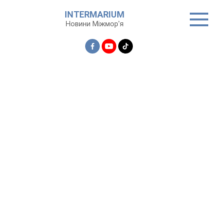
Перейти
INTERMARIUM
до
Новини Міжмор'я
вмісту