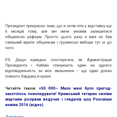
Президент прекрасно знає, що я хотів піти у відставку ще
6 місяців тому, але він мене умовив залишитися
обіцянкою реформ. Просто цього разу я вже не був
схильний вірити обіцянкам і грузинські вибори тут ні до
чого.
P.S. Дещо кумедно спостерігати, як Адміністрація
Президента і Кабмін спихуюють один на одного
відповідальність за моє звільнення – ще один доказ
повного бардаку в країні.
Читайте також:
+50 000– Мало мені було пригод-
захотілось поколядувати! Кримський татарин своїми
жартами розірвав ведучих і глядачів шоу Розсміши
коміка 2016 (відео)
Джерело.