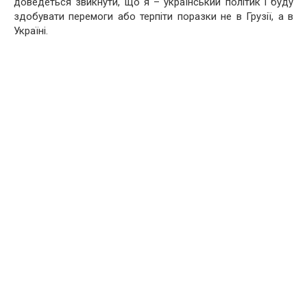
доведеться звикнути, що я – український політик і буду
здобувати перемоги або терпіти поразки не в Грузії, а в
Україні.