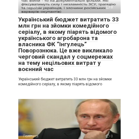
Політика
0
Український бюджет витратить 33
млн грн на зйомки комедійного
серіалу, в якому піарять відомого
українського агробарона та
власника ФК “Інгулець”
Поворознюка. Це вже викликало
черговий скандал у соцмережах
на тему нецільових витрат у
воєнний час
Український бюджет витратить 33 млн грн на зйомки
комедійного серіалу, в якому піарять відомого
Політика
0