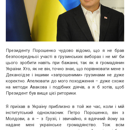
Президенту Порошенко чудово відомо, що я не брав
безпосередньої участі в грузинських виборах і не міг би
цього зробити навіть при бажанні, так як я громадянин
України. Хто, як не він, точно знає, що порівнювати мене з
Деканоїдзе і іншими «запрошеними» грузинами не дуже
коректно. Апелювати до мого походження – дуже схоже
на методи Авакова і подібних діячів, а я б хотів, щоб
Президент був вище цієї риторики.
Я приїхав в Україну приблизно в той же час, коли і мій
інститутський однокласник Петро Порошенко, він з
Молдови, а я – з Грузії, і звичайно, я вдячний йому за
надане мені українське громадянство. Тож всім