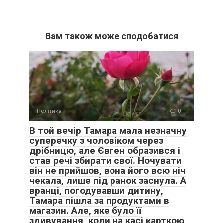
Вам також може сподобатися
Політика
0
В той вечір Тамара мала незначну
суперечку з чоловіком через
дрібницю, але Євген образився і
став речі збирати свої. Ночувати
він не прийшов, вона його всю ніч
чекала, лише під ранок заснула. А
вранці, погодувавши дитину,
Тамара пішла за продуктами в
магазин. Але, яке було її
здивування, коли на касі карткою