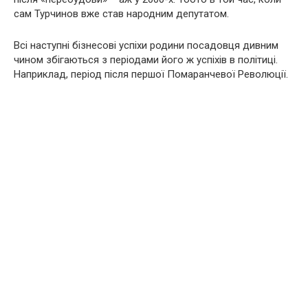
сам Турчинов вже став народним депутатом.
Всі наступні бізнесові успіхи родини посадовця дивним
чином збігаються з періодами його ж успіхів в політиці.
Наприклад, період після першої Помаранчевої Революції.