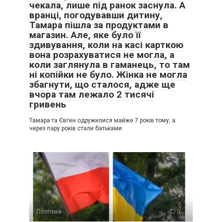
чекала, лише під ранок заснула. А
вранці, погодувавши дитину,
Тамара пішла за продуктами в
магазин. Але, яке було її
здивування, коли на касі карткою
вона розрахуватися не могла, а
коли заглянула в гаманець, то там
ні копійки не було. Жінка не могла
збагнути, що сталося, адже ще
вчора там лежало 2 тисячі
гривень
Тамара та Євген одружилися майже 7 років тому, а
через пару років стали батьками
Політика
0