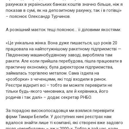
рахунках в українських банках коштів значно більше, ніж я
показав в сумі, як на депозитному рахунку, так і в готівці»
– пояснює Олександр Турчинов.
А розкішний маєток тещі пояснює… її діловими якостями:
«Це унікальна жінка. Вона дуже пишається, що років 20
працювала на найпотужнішому ракетному підприємстві —
Південному машинобудівному заводі, виробляла там
ракети. Але коли прийшла перебудова, пішла працювати в
практичну економіку, була директором підприємства,
займалась торгівлею металом. Сама їздила на
«розборки» з чеченцями, які тоді входили в ринок.
Реєстри відкриті всі – тобто ви можете перевірити не
тільки будь-якого чиновника, але й керівника, його
родичів і так далі» – додає секретар РНБО.
За порадою високопосадовця ми взялися перевірити
фірми Тамари Белиби. У доступних нині реєстрах нам
вдалося знайти лише ті компанії, які створені вже задовго
після «перебудови» – аж у 2000-х. Тобто в той час, коли