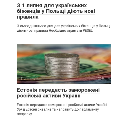
З 1 липня для українських
біженців у Польщі діють нові
правила
З сьогоднішнього дня для українських біженців у Польщі
діють нові правила Необхідно отримати PESEL
Політика
0
Естонія передасть заморожені
російські активи Україні
Естонія передасть заморожені російські активи Україні
Уряд Естонії схвалив та направить до парламенту
поправку