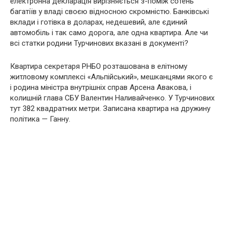
електронна декларація вирізняється з-поміж сотень
багатіїв у владі своєю відносною скромністю. Банківські
вклади і готівка в доларах, недешевий, але єдиний
автомобіль і так само дорога, але одна квартира. Але чи
всі статки родини Турчинових вказані в документі?
Квартира секретаря РНБО розташована в елітному
житловому комплексі «Альпійський», мешканцями якого є
і родина міністра внутрішніх справ Арсена Авакова, і
колишній глава СБУ Валентин Наливайченко. У Турчинових
тут 382 квадратних метри. Записана квартира на дружину
політика — Ганну.