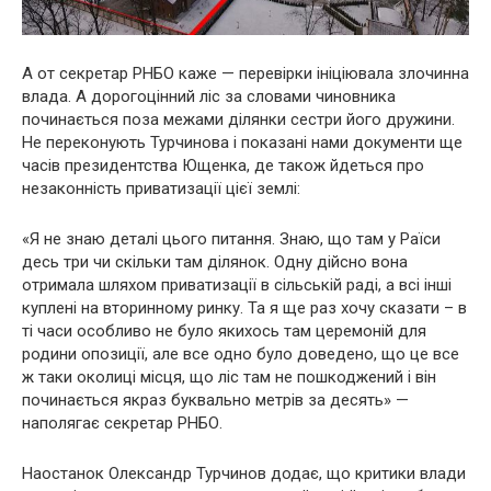
А от секретар РНБО каже — перевірки ініціювала злочинна
влада. А дорогоцінний ліс за словами чиновника
починається поза межами ділянки сестри його дружини.
Не переконують Турчинова і показані нами документи ще
часів президентства Ющенка, де також йдеться про
незаконність приватизації цієї землі:
«Я не знаю деталі цього питання. Знаю, що там у Раїси
десь три чи скільки там ділянок. Одну дійсно вона
отримала шляхом приватизації в сільській раді, а всі інші
куплені на вторинному ринку. Та я ще раз хочу сказати – в
ті часи особливо не було якихось там церемоній для
родини опозиції, але все одно було доведено, що це все
ж таки околиці місця, що ліс там не пошкоджений і він
починається якраз буквально метрів за десять» —
наполягає секретар РНБО.
Наостанок Олександр Турчинов додає, що критики влади