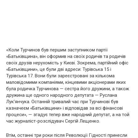
«Коли Турчинов був першим заступником партії
«Батьківщина», він оформив на своїх родичів та родичів
своїх друзів нерухомість у Києві. Зокрема, партійний офіс
«Батьківщини», це були дві адреси: Турівська 15 і
Турівська 17. Вони були зареєстровані за кількома
маловідомими компаніями, кінцевими акціонерами яких
була родичка Турчинова — сестра його дружини, а також
дружина ще одного народного депутата — Руслана
Лук’янчука. Останній тривалий час при Турчинові був
казначеєм «Батьківщини» і відповідав за всі фінансові
процеси», — згадує тепер вже народний депутат, а на той
час журналіст-розслідувач Сергій Лещенко.
Втім, останні три роки після Революції Гідності принесли