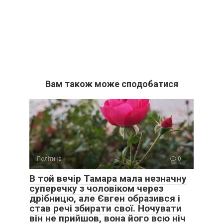
Вам також може сподобатися
Політика
0
В той вечір Тамара мала незначну
суперечку з чоловіком через
дрібницю, але Євген образився і
став речі збирати свої. Ночувати
він не прийшов, вона його всю ніч