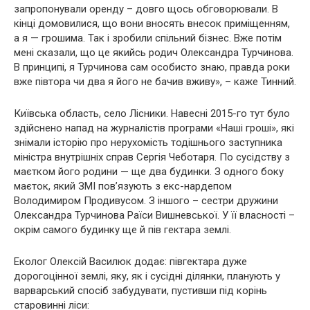
запропонували оренду – довго щось обговорювали. В
кінці домовилися, що вони вносять внесок приміщенням,
а я — грошима. Так і зробили спільний бізнес. Вже потім
мені сказали, що це якийсь родич Олександра Турчинова.
В принципі, я Турчинова сам особисто знаю, правда роки
вже півтора чи два я його не бачив вживу», – каже Тинний.
Київська область, село Лісники. Навесні 2015-го тут було
здійснено напад на журналістів програми «Наші гроші», які
знімали історію про нерухомість тодішнього заступника
міністра внутрішніх справ Сергія Чеботаря. По сусідству з
маєтком його родини — ще два будинки. З одного боку
маєток, який ЗМІ пов’язують з екс-нардепом
Володимиром Продивусом. З іншого – сестри дружини
Олександра Турчинова Раїси Вишневської. У її власності –
окрім самого будинку ще й пів гектара землі.
Еколог Олексій Василюк додає: півгектара дуже
дорогоцінної землі, яку, як і сусідні ділянки, планують у
варварський спосіб забудувати, пустивши під корінь
старовинні ліси: