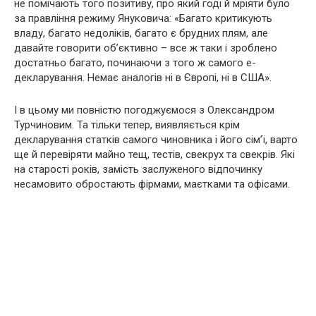
не помічають того позитиву, про який годі й мріяти було
за правління режиму Януковича: «Багато критикують
владу, багато недоліків, багато є брудних плям, але
давайте говорити об’єктивно – все ж таки і зроблено
достатньо багато, починаючи з того ж самого е-
декларування. Немає аналогів ні в Європі, ні в США».
І в цьому ми повністю погоджуємося з Олександром
Турчиновим. Та тільки тепер, виявляється крім
декларування статків самого чиновника і його сім’ї, варто
ще й перевіряти майно тещ, тестів, свекрух та свекрів. Які
на старості років, замість заслуженого відпочинку
несамовито обростають фірмами, маєтками та офісами.