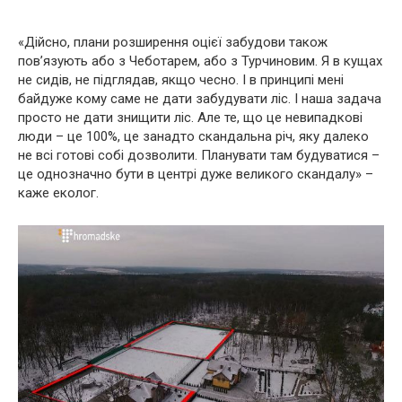
«Дійсно, плани розширення оцієї забудови також
пов’язують або з Чеботарем, або з Турчиновим. Я в кущах
не сидів, не підглядав, якщо чесно. І в принципі мені
байдуже кому саме не дати забудувати ліс. І наша задача
просто не дати знищити ліс. Але те, що це невипадкові
люди – це 100%, це занадто скандальна річ, яку далеко
не всі готові собі дозволити. Планувати там будуватися –
це однозначно бути в центрі дуже великого скандалу» –
каже еколог.