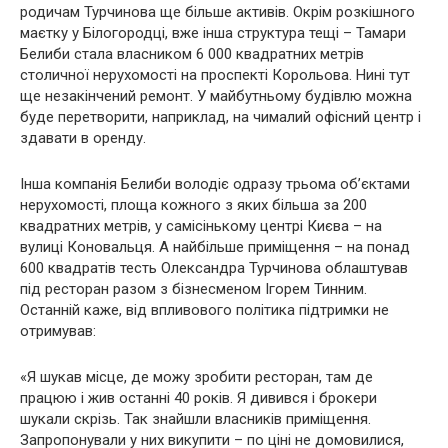
родичам Турчинова ще більше активів. Окрім розкішного
маєтку у Білогородці, вже інша структура тещі – Тамари
Белиби стала власником 6 000 квадратних метрів
столичної нерухомості на проспекті Корольова. Нині тут
ще незакінчений ремонт. У майбутньому будівлю можна
буде перетворити, наприклад, на чималий офісний центр і
здавати в оренду.
Інша компанія Белиби володіє одразу трьома об’єктами
нерухомості, площа кожного з яких більша за 200
квадратних метрів, у самісінькому центрі Києва – на
вулиці Коновальця. А найбільше приміщення – на понад
600 квадратів тесть Олександра Турчинова облаштував
під ресторан разом з бізнесменом Ігорем Тинним.
Останній каже, від впливового політика підтримки не
отримував:
«Я шукав місце, де можу зробити ресторан, там де
працюю і жив останні 40 років. Я дивився і брокери
шукали скрізь. Так знайшли власників приміщення.
Запропонували у них викупити – по ціні не домовилися,