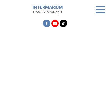
Перейти
INTERMARIUM
до
Новини Міжмор'я
вмісту