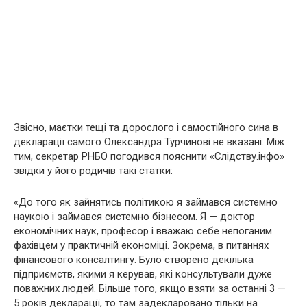
Звісно, маєтки тещі та дорослого і самостійного сина в
декларації самого Олександра Турчинові не вказані. Між
тим, секретар РНБО погодився пояснити «Слідству.інфо»
звідки у його родичів такі статки:
«До того як зайнятись політикою я займався системно
наукою і займався системно бізнесом. Я — доктор
економічних наук, професор і вважаю себе непоганим
фахівцем у практичній економіці. Зокрема, в питаннях
фінансового консалтингу. Було створено декілька
підприємств, якими я керував, які консультували дуже
поважних людей. Більше того, якщо взяти за останні 3 —
5 років декларації, то там задекларовано тільки на