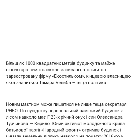
Більш як 1000 квадратних метрів будинку та майже
півгектара землі навколо записані на тільки-но
зареєстровану фірму «Екостильком», кінцевою власницею
якої значиться Тамара Белиба – теща політика.
Новим маєтком може пишатися не лише теща секретаря
РНБО. По сусідству персональний заміський будинок з
лісом навколо має її 23-х річний онук і син Олександра
Турчинова — Кирило. Юний активіст молодіжного крила
батькової партії «Народний фронт» отримав будинок і
чималу земельну ділянку навколо на початку 2016-го у