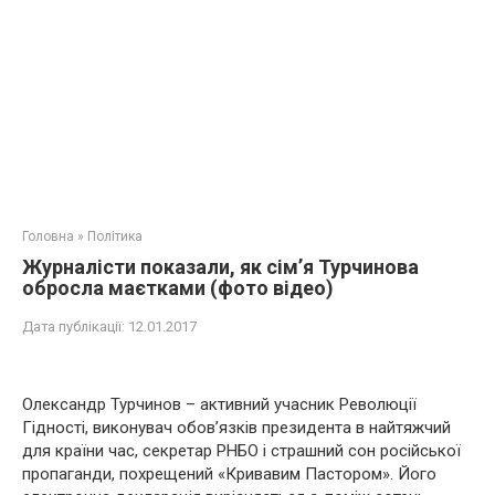
Головна
»
Політика
Журналісти показали, як сім’я Турчинова
обросла маєтками (фото відео)
Дата публікації:
12.01.2017
Олександр Турчинов – активний учасник Революції
Гідності, виконувач обов’язків президента в найтяжчий
для країни час, секретар РНБО і страшний сон російської
пропаганди, похрещений «Кривавим Пастором». Його