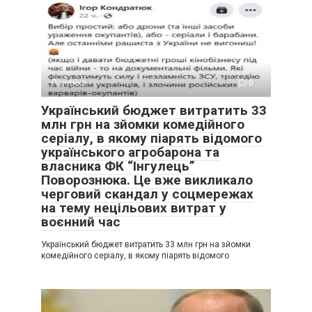
Політика
0
Український бюджет витратить 33
млн грн на зйомки комедійного
серіалу, в якому піарять відомого
українського агробарона та
власника ФК “Інгулець”
Поворознюка. Це вже викликало
черговий скандал у соцмережах
на тему нецільових витрат у
воєнний час
Український бюджет витратить 33 млн грн на зйомки
комедійного серіалу, в якому піарять відомого