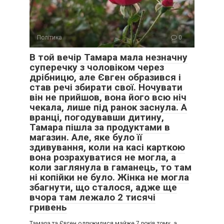
Політика
0
В той вечір Тамара мала незначну
суперечку з чоловіком через
дрібницю, але Євген образився і
став речі збирати свої. Ночувати
він не прийшов, вона його всю ніч
чекала, лише під ранок заснула. А
вранці, погодувавши дитину,
Тамара пішла за продуктами в
магазин. Але, яке було її
здивування, коли на касі карткою
вона розрахуватися не могла, а
коли заглянула в гаманець, то там
ні копійки не було. Жінка не могла
збагнути, що сталося, адже ще
вчора там лежало 2 тисячі
гривень
Тамара та Євген одружилися майже 7 років тому, а