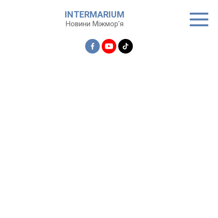
Перейти
INTERMARIUM
до
Новини Міжмор'я
вмісту