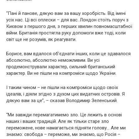
“Пані й панове, дякую вам за вашу хоробрість. Від імені
усіх нас. Ці всі оплески – для вас. Лондон стоїть поруч з
Києвом з першого дня, з перших хвилин повномасштабної
війни. Британія простягла руку допомоги вже тоді, коли
світ ще не розумів, як реагувати.
Борисе, вам вдалося об’єднати інших, коли це здавалося
абсолютно, абсолютно неможливим. Ви усі
продемонстрували характер, сильний британський
характер. Ви не пішли на компроміси щодо України.
І таким чином – не пішли на компроміси щодо своїх
ідеалів, і діяли згідно з духом цих видатних островів. Я
дякую вам за це”, – сказав Володимир Зеленський.
“Ми завжди перемагатимемо зло. Це лежить в основі
наших і ваших традицій. Але як тільки старе зло
переможене, нове намагається підняти голову… Але ми
знаємо: свобода – переможе, ми знаємо, що Росія –