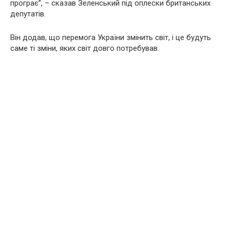
програє”, – сказав Зеленський під оплески британських
депутатів.
Він додав, що перемога України змінить світ, і це будуть
саме ті зміни, яких світ довго потребував.