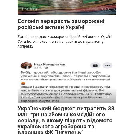
Політика
0
Естонія передасть заморожені
російські активи Україні
Естонія передасть заморожені російські активи Україні
Уряд Естонії схвалив та направить до парламенту
поправку
Політика
0
Український бюджет витратить 33
млн грн на зйомки комедійного
серіалу, в якому піарять відомого
українського агробарона та
власника ФК “Інгулець”