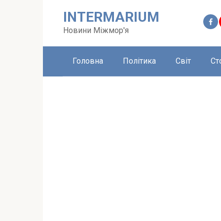
Перейти
INTERMARIUM
до
вмісту
Новини Міжмор'я
Головна
Політика
Світ
Ст