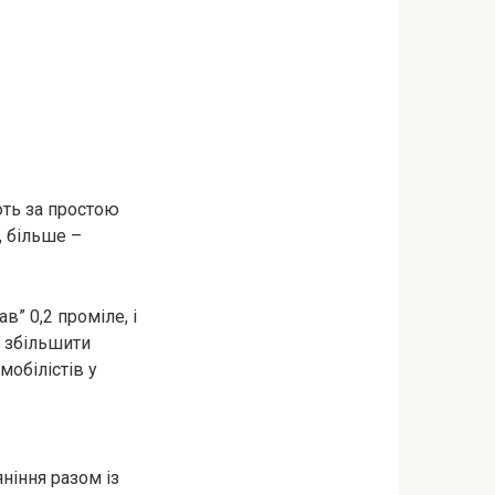
ють за простою
, більше –
в” 0,2 проміле, і
и збільшити
мобілістів у
ніння разом із