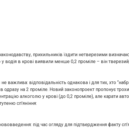
законодавству, прихильників їздити нетверезими визнача
у водія в крові виявили менше 0,2 проміле – він тверезий
я не важлива: відповідальність однакова і для тих, хто “набра
пив одразу на 2 проміле. Новий законопроект пропонує трох
трацію алкоголю у крові (до 0,2 проміле), але карати авто
тупеню сп’яніння:
ововведення: під час огляду для підтвердження факту сп’я