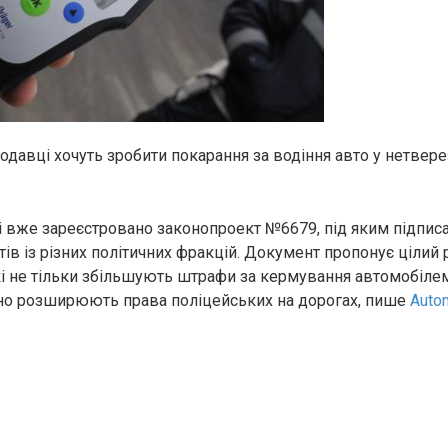
одавці хочуть зробити покарання за водіння авто у нетвере
і вже зареєстровано законопроект №6679, під яким підпис
ів із різних політичних фракцій. Документ пропонує цілий 
і не тільки збільшують штрафи за кермування автомобіле
тотно розширюють права поліцейських на дорогах, пише
Auto