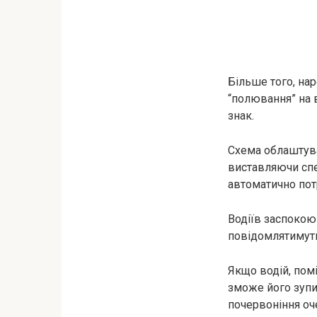
Більше того, на
“полювання” на 
знак.
Схема облаштува
виставляючи спе
автоматично пот
Водіїв заспокоюю
повідомлятимуть 
Якщо водій, помі
зможе його зупин
почервоніння оче