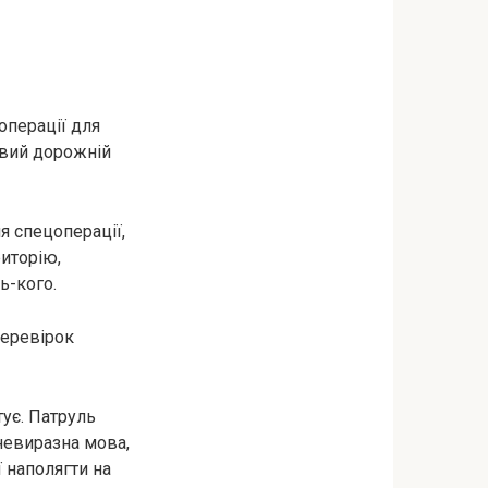
операції для
овий дорожній
я спецоперації,
риторію,
ь-кого.
перевірок
тує. Патруль
 невиразна мова,
 наполягти на