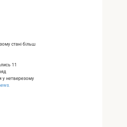
зому стані більш
ались 11
ряд
м у нетверезому
news.