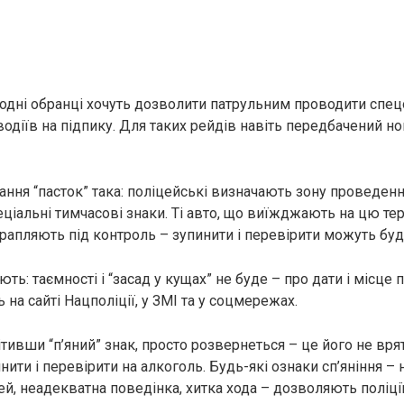
родні обранці хочуть дозволити патрульним проводити спец
водіїв на підпику. Для таких рейдів навіть передбачений н
ння “пасток” така: поліцейські визначають зону проведенн
ціальні тимчасові знаки. Ті авто, що виїжджають на цю те
рапляють під контроль – зупинити і перевірити можуть буд
ть: таємності і “засад у кущах” не буде – про дати і місце 
на сайті Нацполіції, у ЗМІ та у соцмережах.
тивши “п’яний” знак, просто розвернеться – це його не вря
ити і перевірити на алкоголь. Будь-які ознаки сп’яніння –
й, неадекватна поведінка, хитка хода – дозволяють поліції