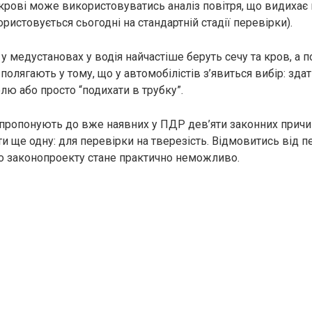
 крові може використовуватись аналіз повітря, що видихає 
ористовується сьогодні на стандартній стадії перевірки).
 у медустановах у водія найчастіше беруть сечу та кров, а п
 полягають у тому, що у автомобілістів з’явиться вибір: здат
лю або просто “подихати в трубку”.
пропонують до вже наявних у ПДР дев’яти законних причи
и ще одну: для перевірки на тверезість. Відмовитись від п
о законопроекту стане практично неможливо.