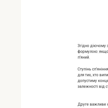
Згідно діючому 
формулою: якщо 
п’яний.
Ступінь сп’янінн
для тих, хто ви
допустиму концен
залежності від с
Друге важливе н