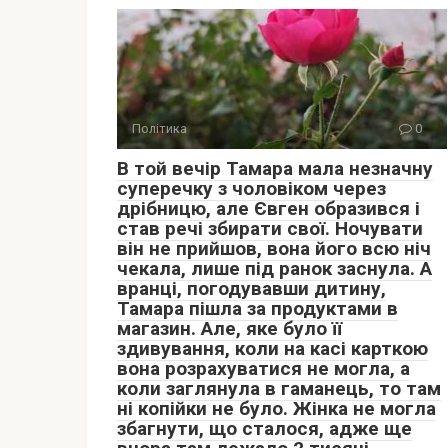
Політика
0
В той вечір Тамара мала незначну
суперечку з чоловіком через
дрібницю, але Євген образився і
став речі збирати свої. Ночувати
він не прийшов, вона його всю ніч
чекала, лише під ранок заснула. А
вранці, погодувавши дитину,
Тамара пішла за продуктами в
магазин. Але, яке було її
здивування, коли на касі карткою
вона розрахуватися не могла, а
коли заглянула в гаманець, то там
ні копійки не було. Жінка не могла
збагнути, що сталося, адже ще