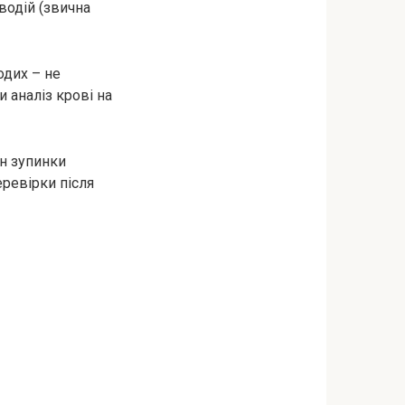
водій (звична
одих – не
и аналіз крові на
н зупинки
еревірки після