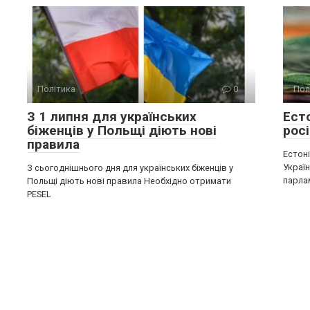
Політика
0
Пол
З 1 липня для українських
Ест
біженців у Польщі діють нові
росі
правила
Естон
Україн
З сьогоднішнього дня для українських біженців у
парла
Польщі діють нові правила Необхідно отримати
PESEL