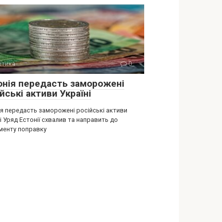
ітика
0
онія передасть заморожені
йські активи Україні
ія передасть заморожені російські активи
і Уряд Естонії схвалив та направить до
менту поправку