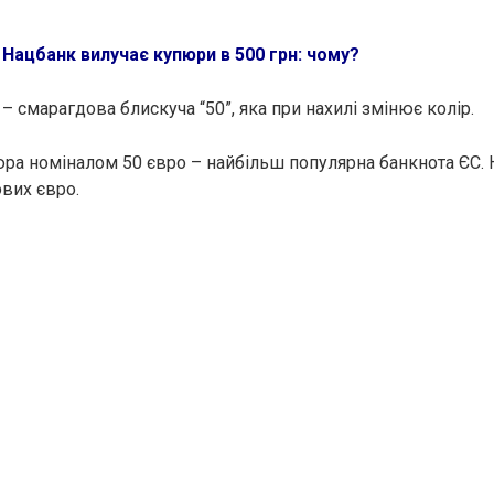
:
Нацбанк вилучає купюри в 500 грн: чому?
– смарагдова блискуча “50”, яка при нахилі змінює колір.
юра номіналом 50 євро – найбільш популярна банкнота ЄС. 
ових євро.