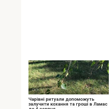
Світ
0
Чарівні ритуали допоможуть
залучити кохання та гроші в Ламас
до 4 серпня.