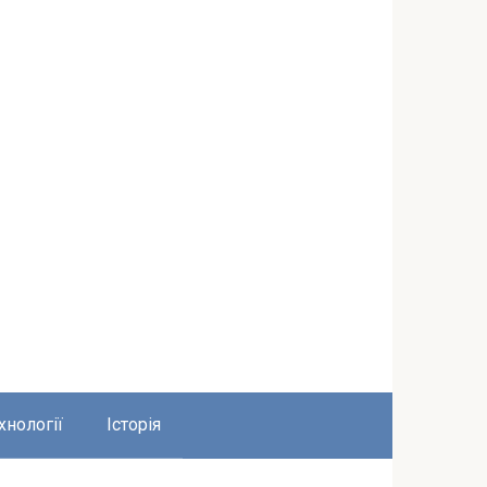
хнології
Історія