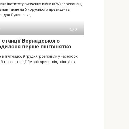
ики Інституту вивчення війни (ISW) переконані,
емль тисне на білоруського президента
андра Лукашенка,
т
0
я станції Вернадського
одилося перше пінгвінятко
 в п’ятницю, 9 грудня, розповіли у Facebook
бітники станції. “Моніторинг гнізд пінгвінів