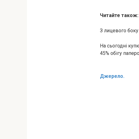
Читайте також
З лицевого боку 
На сьогодні куп
45% обігу папер
Джерело.