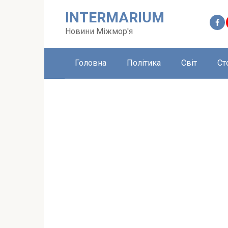
Перейти
INTERMARIUM
до
вмісту
Новини Міжмор'я
Головна
Політика
Світ
Ст