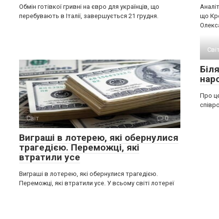
Обмін готівкої гривні на євро для українців, що
Аналіт
перебувають в Італії, завершується 21 грудня.
що Кр
Олекс
Сві
Біл
нар
Про це
співро
Світ
0
Виграші в лотерею, які обернулися
трагедією. Переможці, які
втратили усе
Виграші в лотерею, які обернулися трагедією.
Переможці, які втратили усе. У всьому світі лотереї