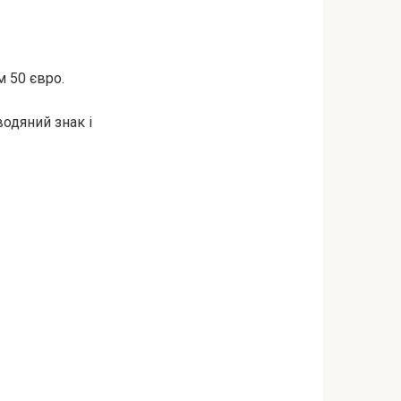
м 50 євро.
водяний знак і