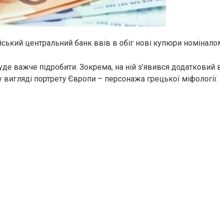
йський центральний банк ввів в обіг нові купюри номінало
де важче підробити. Зокрема, на ній з’явився додатковий 
у вигляді портрету Європи – персонажа грецької міфології.