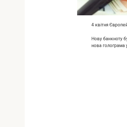
4 квітня Європе
Нову банкноту бу
нова голограма 