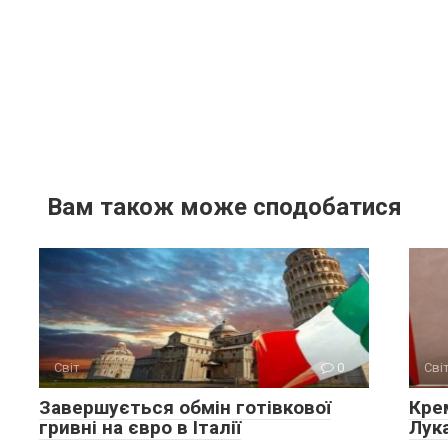
Вам також може сподобатися
Світ
0
Сві
Завершується обмін готівкової
Крe
гривні на євро в Італії
Лук