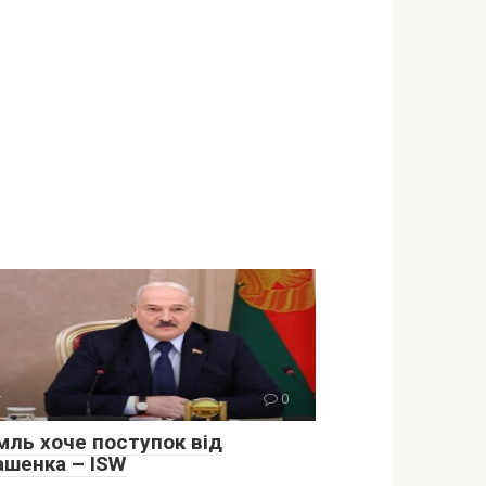
т
0
мль хоче поступок від
aшенка – ISW