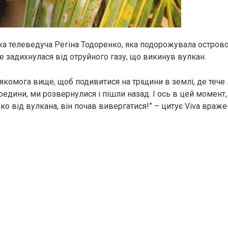
ка телеведуча Регіна Тодоренко, яка подорожувала остров
не задихнулася від отруйного газу, що викинув вулкан.
 якомога вище, щоб подивитися на тріщини в землі, де тече 
едини, ми розвернулися і пішли назад. І ось в цей момент,
о від вулкана, він почав вивергатися!” – цитує Viva враже