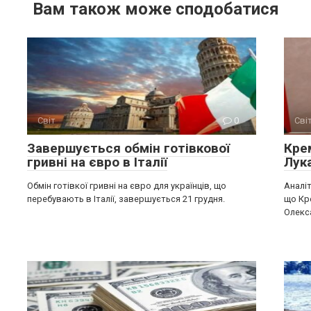
Вам також може сподобатися
Світ
0
Сві
Завершується обмін готівкової
Крe
гривні на євро в Італії
Лук
Обмін готівкої гривні на євро для українців, що
Аналіт
перебувають в Італії, завершується 21 грудня.
що Кр
Олекс