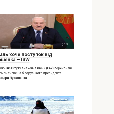
т
0
мль хоче поступок від
aшенка – ISW
ики Інституту вивчення війни (ISW) переконані,
емль тисне на білоруського президента
андра Лукашенка,