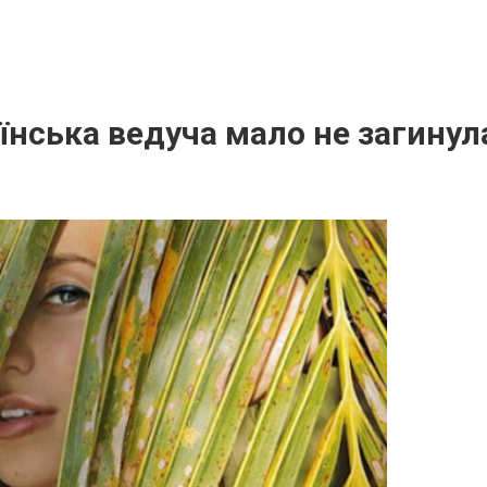
їнська ведуча мало не загинул