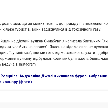
розповіла, що за кілька тижнів до приїзду її знімальної к
 кілька туристів, вони задихнулися від токсичного газу.
и йшли на діючий вулкан Синабунг, я написала близьким: “я
години, час бити на сполох”! Якась невідома сила не пускала
орив: “зупиніться”, але ми геть відмовлялися слухати… добр
верження вулкану відбулося, коли ми були вже в більш-м
а ведуча в Іnstagram.
:
Розцвіла: Анджеліна Джолі викликала фурор, вибравши
 кольору (фото)