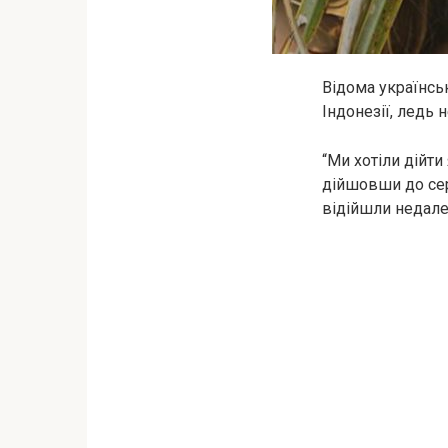
Відома українсь
Індонезії, ледь 
“Ми хотіли дійти
дійшовши до сер
відійшли недалек