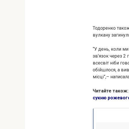
Тодоренко також 
вулкану загинули
“У день, коли м
зв’язок через 2 
всесвіт ніби гов
обійшлося, а ви
місці”,– написал
Читайте також
сукню рожевого