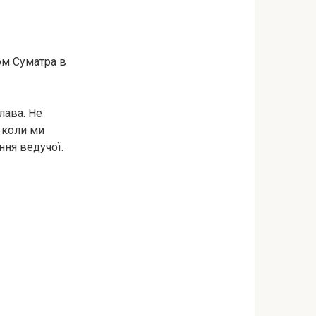
ом Суматра в
лава. Не
 коли ми
ння ведучої.