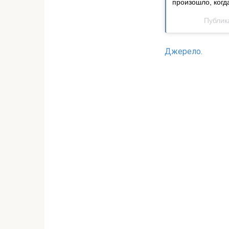
произошло, когд
Публик
Джерело.