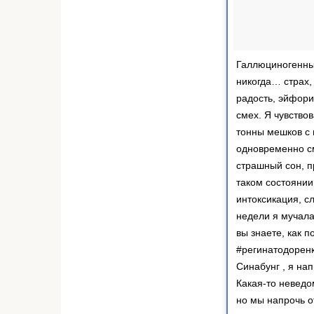
Галлюциногенн
никогда… страх,
радость, эйфори
смех. Я чувствов
тонны мешков с 
одновременно сме
страшный сон, п
таком состояни
интоксикация, с
недели я мучала
вы знаете, как 
#регинатодоренк
Синабунг , я нап
Какая-то неведом
но мы напрочь о