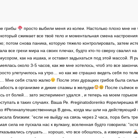
ые грибы
просто выбили меня из колеи. Настолько плохо мне не
 который сжимает все твоё тело и моментальная смена настроения
ю; потом снова паника, которую тяжело контролировать, затем ист
ала все грехи мира на своих плечах, будто кто-то сверху свалил на
мусором, как на ишака, и оставил задыхаться под этой массой. Я р
ялась около 3-5 часов, как же мне хотелось, чтоб это все закончил
росто улетучилось на утро… но как же страшно видеть себя по теле
и… Мне себя стало жалко
После этих дурацких грибов была силь
лабость в организме и дикие спазмы в желудке
После съёмок е
сь от болей… зато эксперимент удался , и теперь на моем горько
поступать в таких случаях. Ваша Ре. #reginatodorenko #орелирешка
о #Регинапутешественница В день, когда мы шли на действующий 
исала близким: “если не выйду на связь через 2 часа, пора бить тре
ая сила не пускала нас к вулкану, вселенная будто говорила: “ост
тказывались слушать… хорошо, что все обошлось, а извержение