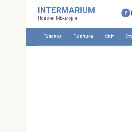
Перейти
INTERMARIUM
до
вмісту
Новини Міжмор'я
Головна
Політика
Світ
Ст