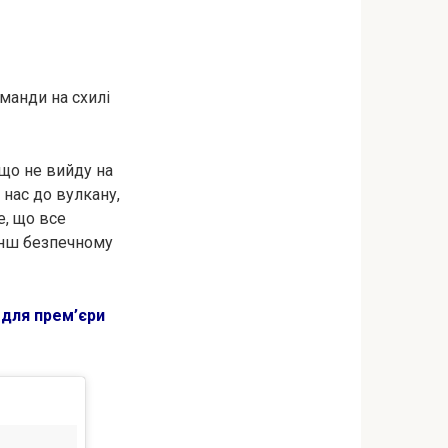
оманди на схилі
кщо не вийду на
 нас до вулкану,
е, що все
енш безпечному
 для прем’єри