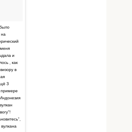
 было
 на
ерический
 меня
ыдала и
ось , как
визору в
ная
щё 3
м примере
 #Индонезия
вулкан
вогу”!
ановитесь”,
вулкана