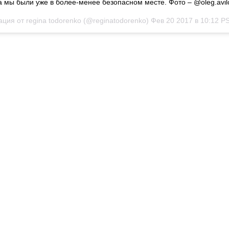
а мы были уже в более-менее безопасном месте. Фото – @oleg.avil
ация от regina todorenko (@reginatodorenko)
Фев 20 2017 в 10:12 P