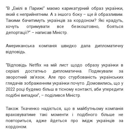
“В „Емілі в Парижі“ маємо карикатурний образ українки,
який є неприйнятним. А з іншого боку – ще й образливим.
Такими бачитимуть українців за кордоном? Які крадуть,
хочуть отримувати все безкоштовно, бояться
депортації?” – написав Міністр.
Американська компанія швидко дала дипломатичну
відповідь.
“Відповідь Netflix на мій лист щодо образу українки в
серіалі достатньо дипломатична. Подякували за
зворотний зв’язок. Але про стурбованість українських
глядачів зображенням українки почуто. Домовились, що у
2022 році будемо більш в тісному контакті, аби упередити
подібні випадки”, – поділився Міністр.
Також Ткаченко надіється, що в майбутньому компанія
враховуватиме такі моменти і подібного більше не
повториться, адже йдеться про імідж українців за
кордоном.