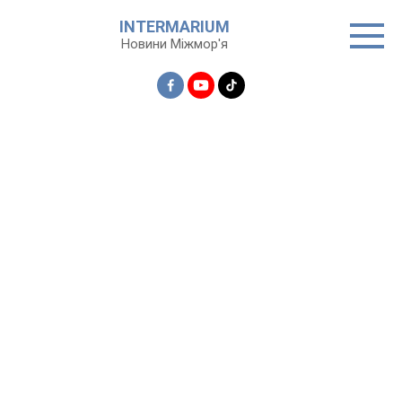
Перейти
INTERMARIUM
до
Новини Міжмор'я
вмісту