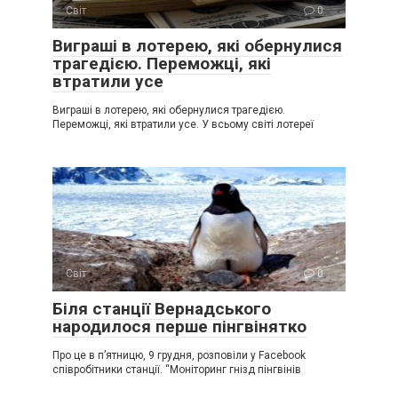
Світ
0
Виграші в лотерею, які обернулися
трагедією. Переможці, які
втратили усе
Виграші в лотерею, які обернулися трагедією.
Переможці, які втратили усе. У всьому світі лотереї
Світ
0
Біля станції Вернадського
народилося перше пінгвінятко
Про це в п’ятницю, 9 грудня, розповіли у Facebook
співробітники станції. “Моніторинг гнізд пінгвінів