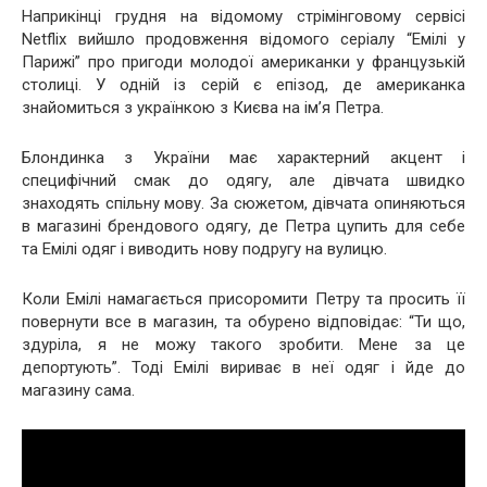
Наприкінці грудня на відомому стрімінговому сервісі
Netflix вийшло продовження відомого серіалу “Емілі у
Парижі” про пригоди молодої американки у французькій
столиці. У одній із серій є епізод, де американка
знайомиться з українкою з Києва на ім’я Петра.
Блондинка з України має характерний акцент і
специфічний смак до одягу, але дівчата швидко
знаходять спільну мову. За сюжетом, дівчата опиняються
в магазині брендового одягу, де Петра цупить для себе
та Емілі одяг і виводить нову подругу на вулицю.
Коли Емілі намагається присоромити Петру та просить її
повернути все в магазин, та обурено відповідає: “Ти що,
здуріла, я не можу такого зробити. Мене за це
депортують”. Тоді Емілі вириває в неї одяг і йде до
магазину сама.