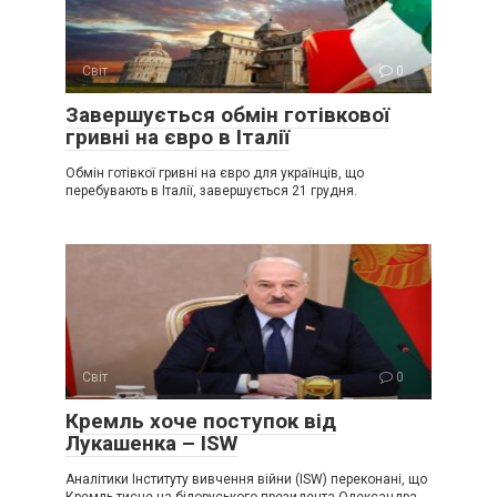
Світ
0
Завершується обмін готівкової
гривні на євро в Італії
Обмін готівкої гривні на євро для українців, що
перебувають в Італії, завершується 21 грудня.
Світ
0
Крeмль хоче поступок від
Лукaшенка – ISW
Аналітики Інституту вивчення війни (ISW) переконані, що
Кремль тисне на білоруського президента Олександра