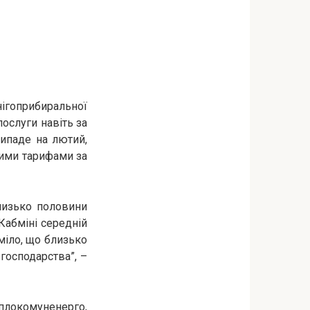
нігоприбиральної
послуги навіть за
рипаде на лютий,
вими тарифами за
близько половини
Кабміні середній
уміло, що близько
господарства”, –
плокомуненерго,