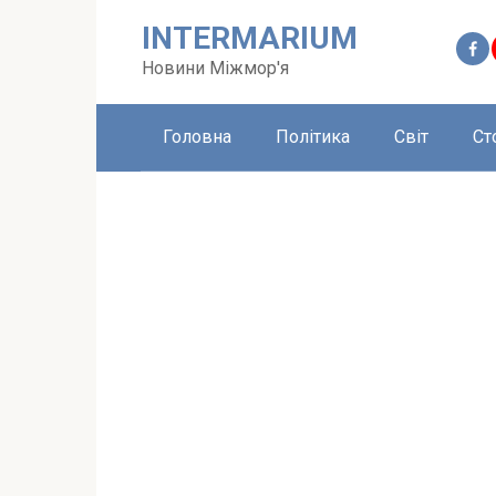
Перейти
INTERMARIUM
до
вмісту
Новини Міжмор'я
Головна
Політика
Світ
Ст