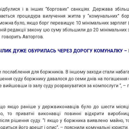
ідбулися і в інших “боргових” санкціях. Держава збіль
инається процедура вилучення житла у “комунальних” бор
можна було, якщо борг перевищує 10 мінімальних зарплат (
шній редакції закону цю суму збільшили до 20 мінімальних 
 – говорить Авторгов.
БІЛИК ДУЖЕ ОБУРИЛАСЬ ЧЕРЕЗ ДОРОГУ КОМУНАЛКУ – 
е послаблення для боржників. В іншому заходи стали набаг
ішення суду боржнику давалося до семи днів на погашення б
е вийшовши із залу суду розрахуватися за компослуги “, – 
 що якщо раніше у держвиконавців було до шести місяці
о, то приватні виконавці повинні відкрити виробниц
після рішення суду. “І якщо у боржника виявлено майно, то
одиться його арешт і опис”, – пояснили комунальні юристи.