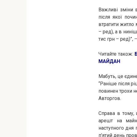
Важливі зміни в
після якої поч
втратити житло 
– ред), а в нині
тис грн – ред)”,
Читайте також:
МАЙДАН
Мабуть, це єдин
“Раніше після р
повинен трохи н
Авторгов.
Справа в тому,
арешт на майн
наступного дня 
п’ятий день пров