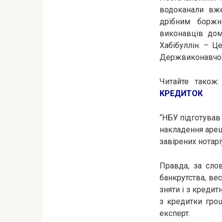
водоканали вже
дрібним боржн
виконавців дом
Хабібуллін. – Ц
Держвиконавчої
Читайте також
КРЕДИТОК
“НБУ підготував
накладення ареш
завірених нотарі
Правда, за слов
банкрутства, ве
зняти і з креди
з кредитки грош
експерт.