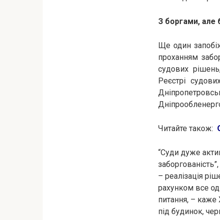
З боргами, але
Ще один запобі
проханням забо
судових рішень
Реєстрі судови
Дніпропетровськ
Дніпрообленерго
Читайте також:
“Суди дуже акти
заборгованість”
– реалізація ріш
рахунком все од
питання, – каже
під будинок, чер