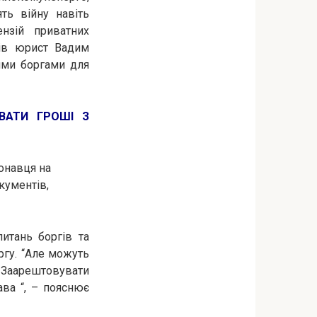
ть війну навіть
нзій приватних
вів юрист Вадим
ними боргами для
ВАТИ ГРОШІ З
конавця на
кументів,
питань боргів та
ргу. “Але можуть
. Заарештовувати
ава “, – пояснює