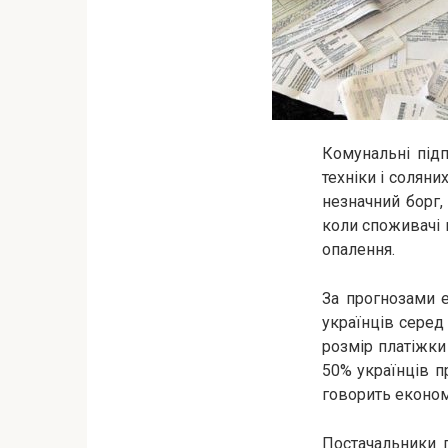
Комунальні підп
техніки і соляни
незначний борг,
коли споживачі 
опалення.
За прогнозами е
українців серед
розмір платіжки 
50% українців п
говорить економ
Постачальники 