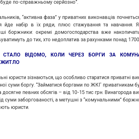
е буде по-справжньому серйозно”.
льників, “активна фаза” у приватних виконавців почнетьс
я йде набір в їх ряди, плюс стажування та навчання. 
ерші боржники: окремі домогосподарства вже накопичать
вуватимуть до тих, хто недоплатив за рахунками понад 1700 
ж:
СТАЛО ВІДОМО, КОЛИ ЧЕРЕЗ БОРГИ ЗА КОМУ
 ЖИТЛО
ьні юристи зізнаються, що особливо старатися приватні ви
чної суми боргу. “Займатися боргами по ЖКГ приватникам бу
 досягне певних обсягів – від 10-15 тис грн. Винагорода в
ід суми заборгованості, а метушні з “комунальними” борж
ають юристи.