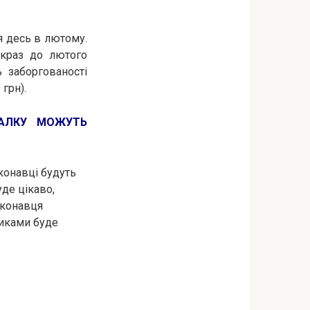
я десь в лютому.
Якраз до лютого
 заборгованості
грн).
НАЛКУ МОЖУТЬ
конавці будуть
де цікаво,
иконавця
никами буде