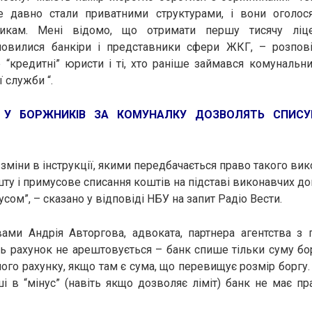
 давно стали приватними структурами, і вони оголося
икам. Мені відомо, що отримати першу тисячу ліце
овилися банкіри і представники сфери ЖКГ, – розпо
е “кредитні” юристи і ті, хто раніше займався комуналь
 служби “.
:
У БОРЖНИКІВ ЗА КОМУНАЛКУ ДОЗВОЛЯТЬ СПИСУ
 зміни в інструкції, якими передбачається право такого ви
ту і примусове списання коштів на підставі виконавчих до
усом”, – сказано у відповіді НБУ на запит Радіо Вести.
ами Андрія Авторгова, адвоката, партнера агентства з 
сь рахунок не арештовується – банк спише тільки суму бо
тного рахунку, якщо там є сума, що перевищує розмір боргу
і в “мінус” (навіть якщо дозволяє ліміт) банк не має пр