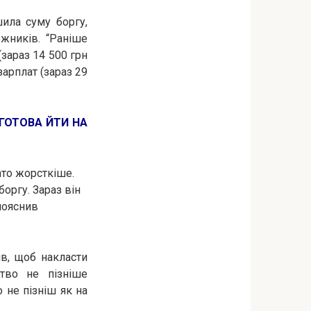
шила суму боргу,
жників. “Раніше
зараз 14 500 грн
зарплат (зараз 29
ГОТОВА ЙТИ НА
ато жорсткіше.
оргу. Зараз він
пояснив
в, щоб накласти
тво не пізніше
 не пізніш як на