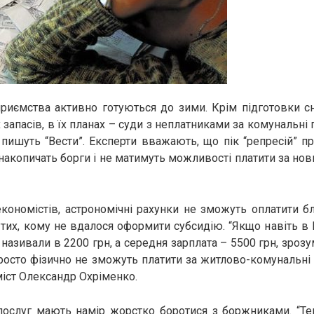
риємства активно готуються до зими. Крім підготовки с
х запасів, в їх планах – суди з неплатниками за комунальні 
 пишуть “Вести”. Експерти вважають, що пік “репресій” п
накопичать борги і не матимуть можливості платити за но
кономістів, астрономічні рахунки не зможуть оплатити 
 тих, кому не вдалося оформити субсидію. “Якщо навіть в 
називали в 2200 грн, а середня зарплата – 5500 грн, зроз
росто фізично не зможуть платити за житлово-комунальні 
іст Олександр Охріменко.
послуг мають намір жорстко боротися з боржниками. “Те