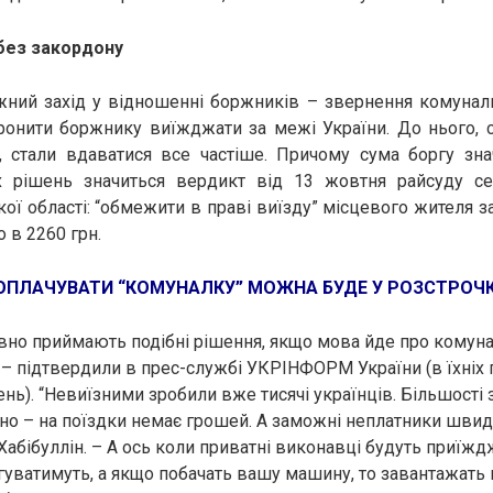
 без закордону
жний захід у відношенні боржників – звернення комуналь
ронити боржнику виїжджати за межі України. До нього, с
, стали вдаватися все частіше. Причому сума боргу зна
х рішень значиться вердикт від 13 жовтня райсуду с
ої області: “обмежити в праві виїзду” місцевого жителя за
 в 2260 грн.
ОПЛАЧУВАТИ “КОМУНАЛКУ” МОЖНА БУДЕ У РОЗСТРОЧК
вно приймають подібні рішення, якщо мова йде про комун
, – підтвердили в прес-службі УКРІНФОРМ України (в їхні
ень). “Невиїзними зробили вже тисячі українців. Більшості
но – на поїздки немає грошей. А заможні неплатники швид
 Хабібуллін. – А ось коли приватні виконавці будуть приїж
гуватимуть, а якщо побачать вашу машину, то завантажать 