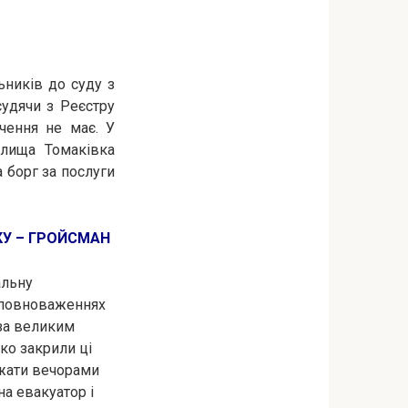
ників до суду з
удячи з Реєстру
чення не має. У
елища Томаківка
 борг за послуги
У – ГРОЙСМАН
альну
х повноваженнях
 за великим
ко закрили ці
джати вечорами
на евакуатор і