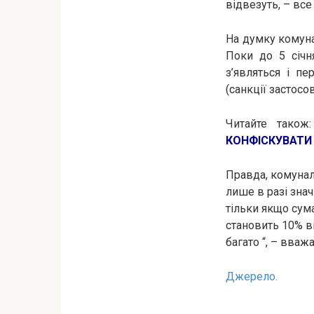
відвезуть, – вс
На думку комуна
Поки до 5 січн
з’являться і п
(санкції застосо
Читайте тако
КОНФІСКУВАТИ
Правда, комунал
лише в разі зна
тільки якщо сума
становить 10% в
багато “, – вваж
Джерело.