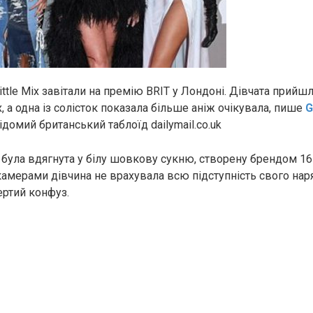
ittle Mix завітали на премію BRIT у Лондоні. Дівчата прийшл
, а одна із солісток показала більше аніж очікувала, пише
G
домий британський таблоїд dailymail.co.uk
ула вдягнута у білу шовкову сукню, створену брендом 16 A
амерами дівчина не врахувала всю підступність свого наря
ертий конфуз.