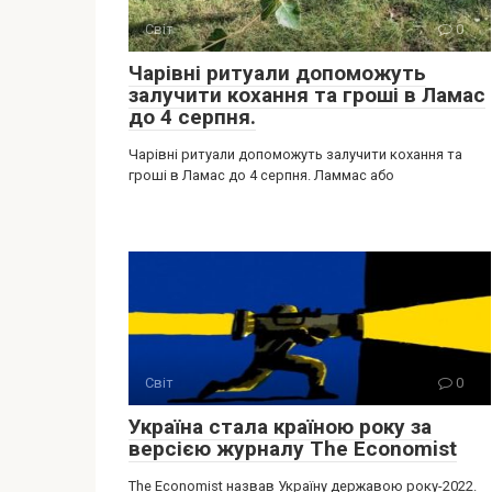
Світ
0
Чарівні ритуали допоможуть
залучити кохання та гроші в Ламас
до 4 серпня.
Чарівні ритуали допоможуть залучити кохання та
гроші в Ламас до 4 серпня. Ламмас або
Світ
0
Україна стала країною року за
версією журналу The Economist
The Economist назвав Україну державою року-2022.