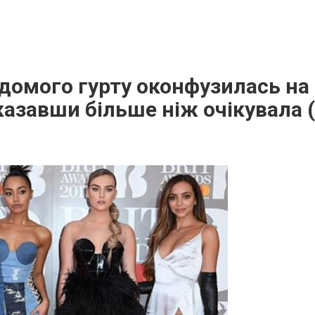
домого гурту оконфузилась на
казавши більше ніж очікувала 