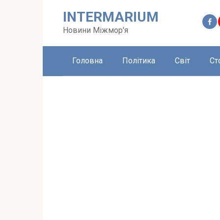
Перейти
INTERMARIUM
до
вмісту
Новини Міжмор'я
Головна
Політика
Світ
Ст