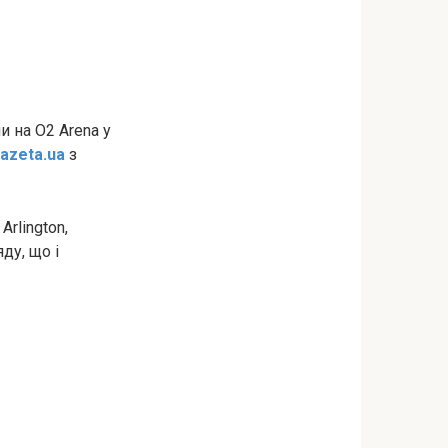
и на O2 Arena у
azeta.ua
з
rlington,
ду, що і