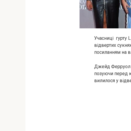
Учасниці гурту L
відвертих сукнях
посиланням на ві
Джейд Ферруол б
позуючи перед к
вилилося у відв