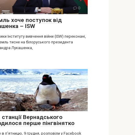
т
0
мль хоче поступок від
aшенка – ISW
ики Інституту вивчення війни (ISW) переконані,
емль тисне на білоруського президента
андра Лукашенка,
т
0
я станції Вернадського
одилося перше пінгвінятко
 в п’ятницю, 9 грудня, розповіли у Facebook