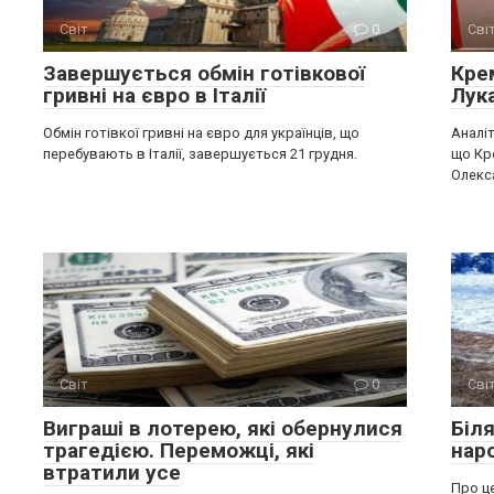
Світ
0
Сві
Завершується обмін готівкової
Крe
гривні на євро в Італії
Лук
Обмін готівкої гривні на євро для українців, що
Аналіт
перебувають в Італії, завершується 21 грудня.
що Кр
Олекс
Світ
0
Сві
Виграші в лотерею, які обернулися
Біл
трагедією. Переможці, які
нар
втратили усе
Про це