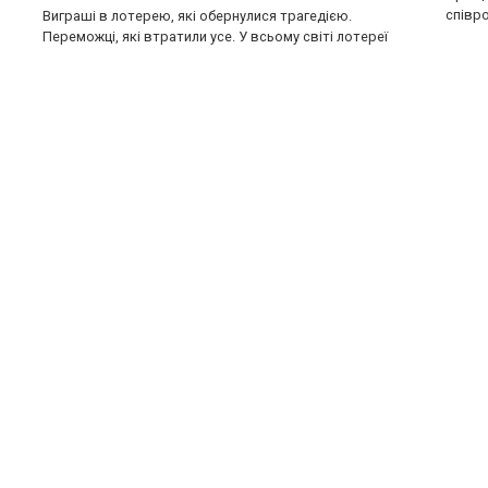
співро
Виграші в лотерею, які обернулися трагедією.
Переможці, які втратили усе. У всьому світі лотереї