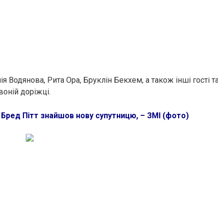
лія Водянова, Рита Ора, Бруклін Бекхем, а також інші гості 
воній доріжці.
:
Бред Пітт знайшов нову супутницю, – ЗМІ (фото)