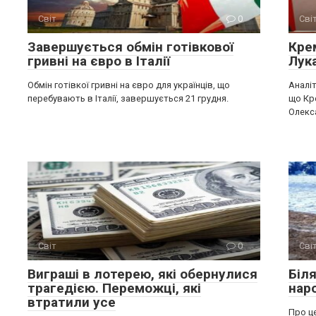
Світ
0
Сві
Завершується обмін готівкової
Крe
гривні на євро в Італії
Лук
Обмін готівкої гривні на євро для українців, що
Аналіт
перебувають в Італії, завершується 21 грудня.
що Кр
Олекс
Світ
0
Сві
Виграші в лотерею, які обернулися
Біл
трагедією. Переможці, які
нар
втратили усе
Про це