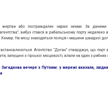
 жертви або постраждалих наразі немає. За даними 
агентства”, вибух стався в рибальському порту недалеко в
і Кемер. На місці знаходяться поліція і машини швидкої до
встановлюються. Агентство “Доган” стверджує, що порт 
кети, запущені з гірської місцевості, впали на один з рибних
:
Загадкова вечеря з Путіним: у мережі вказали, звідки
а