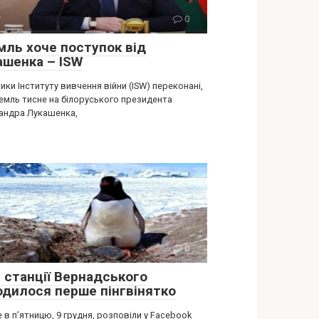
т
0
мль хоче поступок від
aшенка – ISW
ики Інституту вивчення війни (ISW) переконані,
емль тисне на білоруського президента
андра Лукашенка,
т
0
я станції Вернадського
одилося перше пінгвінятко
 в п’ятницю, 9 грудня, розповіли у Facebook