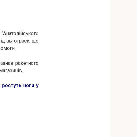
“Анатолійського
ід автотраси, що
помоги.
зазнав ракетного
 магазинів.
 ростуть ноги у