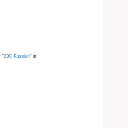
 “
BBC Russian
” із