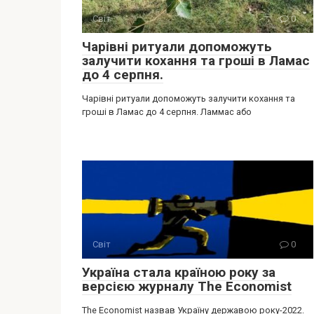
Світ
0
Чарівні ритуали допоможуть
залучити кохання та гроші в Ламас
до 4 серпня.
Чарівні ритуали допоможуть залучити кохання та
гроші в Ламас до 4 серпня. Ламмас або
Світ
0
Україна стала країною року за
версією журналу The Economist
The Economist назвав Україну державою року-2022.