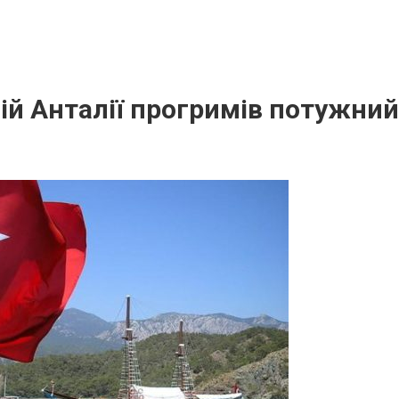
ій Анталії прогримів потужний