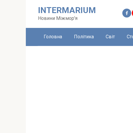
Перейти
INTERMARIUM
до
вмісту
Новини Міжмор'я
Головна
Політика
Світ
Ст