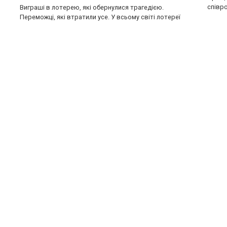
співро
Виграші в лотерею, які обернулися трагедією.
Переможці, які втратили усе. У всьому світі лотереї