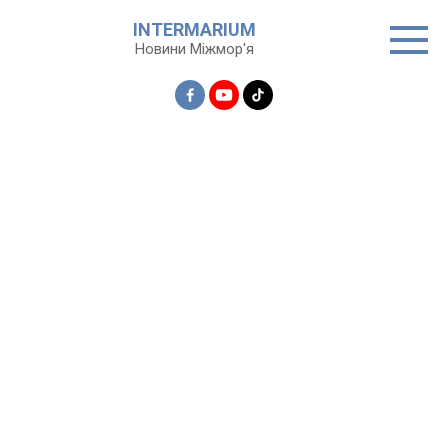
Перейти
INTERMARIUM
до
Новини Міжмор'я
вмісту