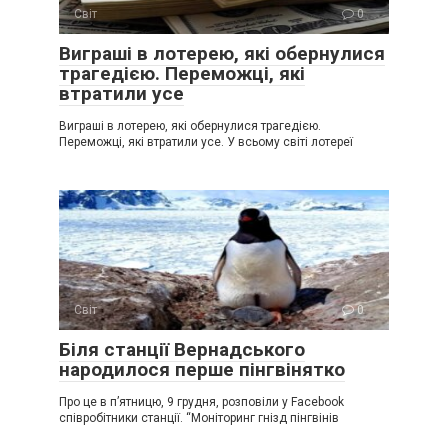
Світ
0
Виграші в лотерею, які обернулися
трагедією. Переможці, які
втратили усе
Виграші в лотерею, які обернулися трагедією.
Переможці, які втратили усе. У всьому світі лотереї
Світ
0
Біля станції Вернадського
народилося перше пінгвінятко
Про це в п’ятницю, 9 грудня, розповіли у Facebook
співробітники станції. “Моніторинг гнізд пінгвінів