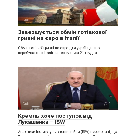
Світ
0
Завершується обмін готівкової
гривні на євро в Італії
Обмін готівкої гривні на євро для українців, що
перебувають в Італії, завершується 21 грудня.
Світ
0
Крeмль хоче поступок від
Лукaшенка – ISW
Аналітики Інституту вивчення війни (ISW) переконані, що