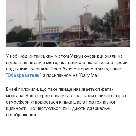
У небі над китайським містом Унжун очевидці зняли на
відео ціле літаюче місто, яке виникло після сильної грози
над їхніми головами. Воно було створене з хмар, пише
“
Обозреватель”
з посиланням на “Daily Mail.
Вчені пояснили, що таке явище називається фата-
моргана. Воно нерідко виникає тоді, коли в нижніх шарах
атмосфери утворюється кілька шарів повітря різної
щільності, що чергуються, які і дають дзеркальні
відображення.