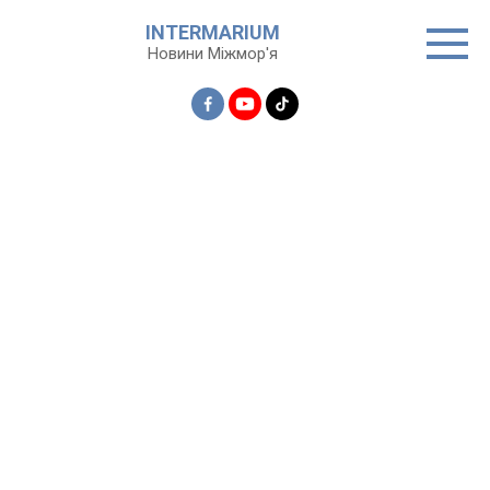
Перейти
INTERMARIUM
до
Новини Міжмор'я
вмісту