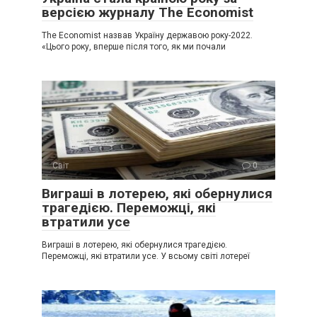
версією журналу The Economist
The Economist назвав Україну державою року-2022.
«Цього року, вперше після того, як ми почали
Світ
0
Виграші в лотерею, які обернулися
трагедією. Переможці, які
втратили усе
Виграші в лотерею, які обернулися трагедією.
Переможці, які втратили усе. У всьому світі лотереї