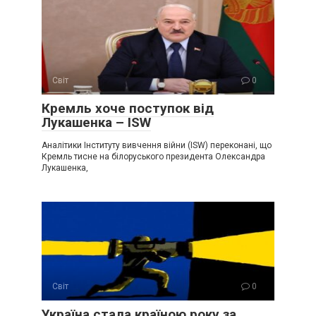
Світ
0
Крeмль хоче поступок від
Лукaшенка – ISW
Аналітики Інституту вивчення війни (ISW) переконані, що
Кремль тисне на білоруського президента Олександра
Лукашенка,
Світ
0
Україна стала країною року за