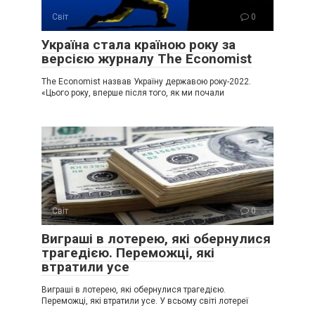
Світ
0
Україна стала країною року за
версією журналу The Economist
The Economist назвав Україну державою року-2022.
«Цього року, вперше після того, як ми почали
Світ
0
Виграші в лотерею, які обернулися
трагедією. Переможці, які
втратили усе
Виграші в лотерею, які обернулися трагедією.
Переможці, які втратили усе. У всьому світі лотереї