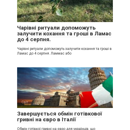
Світ
0
Чарівні ритуали допоможуть
залучити кохання та гроші в Ламас
до 4 серпня.
Чарівні ритуали допоможуть залучити кохання та гроші в
Ламас до 4 серпня. Ламмас або
Світ
0
Завершується обмін готівкової
гривні на євро в Італії
Обмін готівкої гривні на євро для українців, що