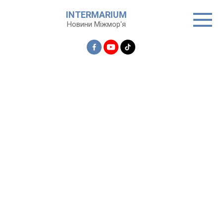
Перейти
INTERMARIUM
до
Новини Міжмор'я
вмісту