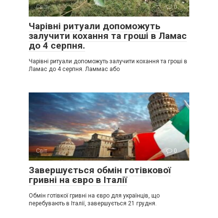
Світ
0
Чарівні ритуали допоможуть
залучити кохання та гроші в Ламас
до 4 серпня.
Чарівні ритуали допоможуть залучити кохання та гроші в
Ламас до 4 серпня. Ламмас або
Світ
0
Завершується обмін готівкової
гривні на євро в Італії
Обмін готівкої гривні на євро для українців, що
перебувають в Італії, завершується 21 грудня.