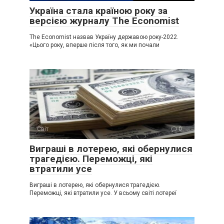
Україна стала країною року за
версією журналу The Economist
The Economist назвав Україну державою року-2022.
«Цього року, вперше після того, як ми почали
Світ
0
Виграші в лотерею, які обернулися
трагедією. Переможці, які
втратили усе
Виграші в лотерею, які обернулися трагедією.
Переможці, які втратили усе. У всьому світі лотереї