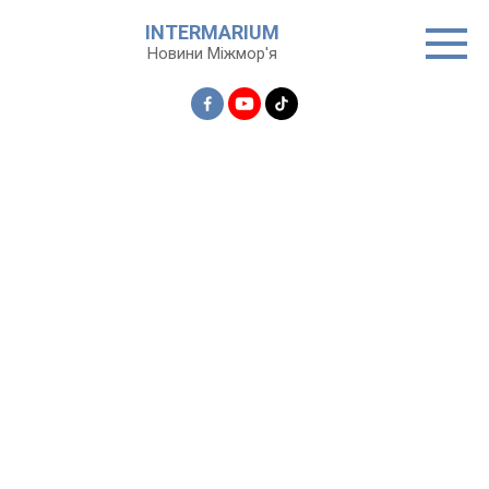
Перейти
INTERMARIUM
до
Новини Міжмор'я
вмісту