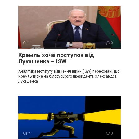
Світ
0
Крeмль хоче поступок від
Лукaшенка – ISW
Аналітики Інституту вивчення війни (ISW) переконані, що
Кремль тисне на білоруського президента Олександра
Лукашенка,
Світ
0