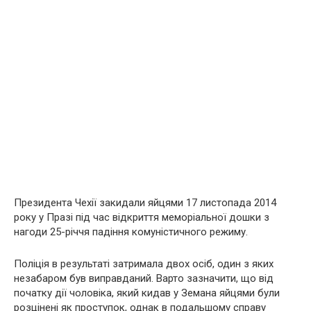
Президента Чехії закидали яйцями 17 листопада 2014
року у Празі під час відкриття меморіальної дошки з
нагоди 25-річчя падіння комуністичного режиму.
Поліція в результаті затримала двох осіб, один з яких
незабаром був виправданий. Варто зазначити, що від
початку дії чоловіка, який кидав у Земана яйцями були
розцінені як проступок, однак в подальшому справу