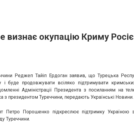
е визнає окупацію Криму Росі
ччини Реджеп Тайіп Ердоган заявив, що Турецька Респу
 і буде продовжувати всіляко підтримувати кримськи
домленні Адміністрації Президента з посиланням на те
 з президентом Туреччини, передають Українські Новини.
нт Петро Порошенко підкреслює підтримку Україною з
ду Туреччини.