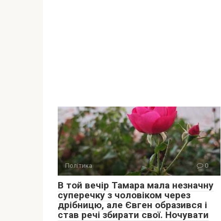
Політика
0
В той вечір Тамара мала незначну
суперечку з чоловіком через
дрібницю, але Євген образився і
став речі збирати свої. Ночувати