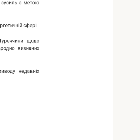
х зусиль з метою
гетичній сфері.
Туреччини щодо
народно визнаних
риводу недавніх