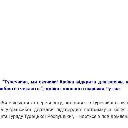
:
“Туреччина, ми скучили! Країна відкрита для росіян, 
юблять і чекають “,-дочка головного піарника Путіна
роби військового перевороту, що стався в Туреччині в ніч 
ва української держави підтвердив підтримку з боку 
та і уряду Турецької Республіки”, – йдеться в повідомленн