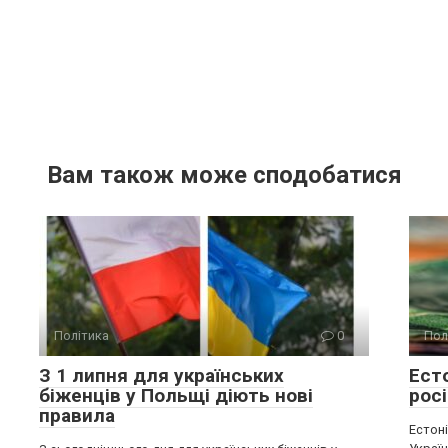
Вам також може сподобатися
Політика
0
Пол
З 1 липня для українських
Ест
біженців у Польщі діють нові
росі
правила
Естон