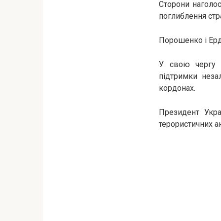
Сторони наголос
поглиблення стр
Порошенко і Ерд
У свою чергу 
підтримки незал
кордонах.
Президент Укра
терористичних ак