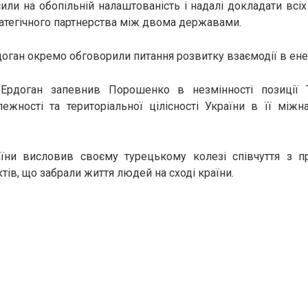
или на обопільній налаштованість і надалі докладати всі
атегічного партнерства між двома державами.
оган окремо обговорили питання розвитку взаємодії в енер
Ердоган запевнив Порошенко в незмінності позиції 
ежності та територіальної цілісності України в її між
їни висловив своєму турецькому колезі співчуття з п
тів, що забрали життя людей на сході країни.