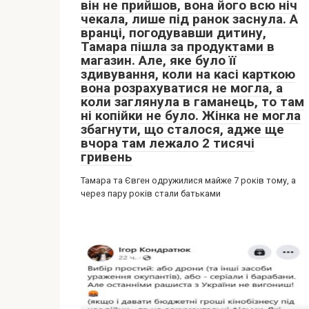
він не прийшов, вона його всю ніч
чекала, лише під ранок заснула. А
вранці, погодувавши дитину,
Тамара пішла за продуктами в
магазин. Але, яке було її
здивування, коли на касі карткою
вона розрахуватися не могла, а
коли заглянула в гаманець, то там
ні копійки не було. Жінка не могла
збагнути, що сталося, адже ще
вчора там лежало 2 тисячі
гривень
Тамара та Євген одружилися майже 7 років тому, а
через пару років стали батьками