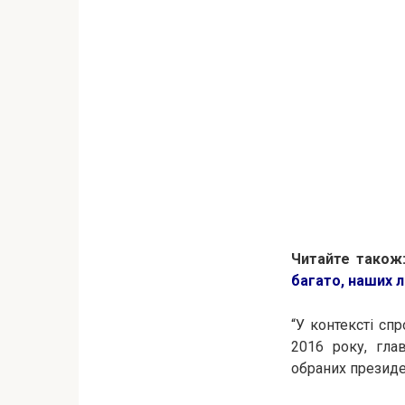
Читайте також
багато, наших л
“У контексті сп
2016 року, гла
обраних президен