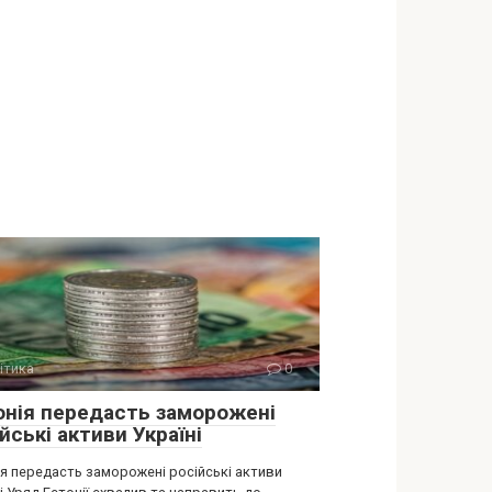
ітика
0
онія передасть заморожені
йські активи Україні
ія передасть заморожені російські активи