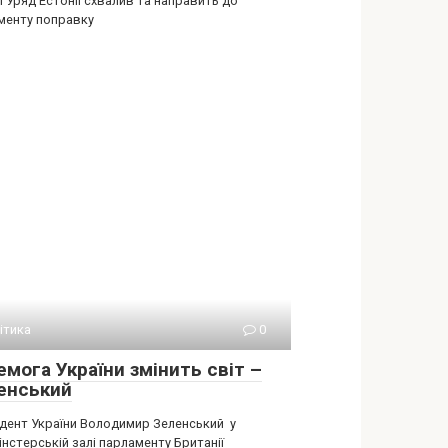
і Уряд Естонії схвалив та направить до
менту поправку
ітика
0
мога України змінить світ –
енський
дент України Володимир Зеленський у
нстерській залі парламенту Британії