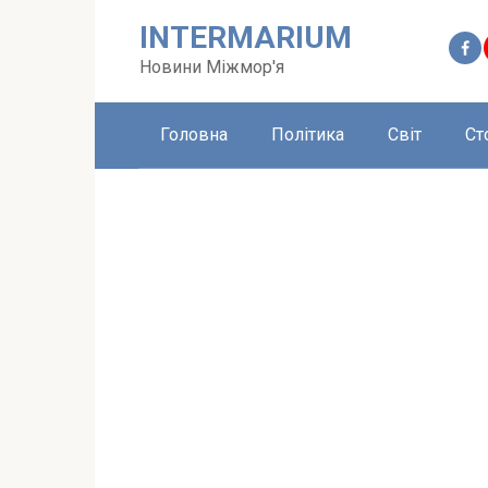
Перейти
INTERMARIUM
до
вмісту
Новини Міжмор'я
Головна
Політика
Світ
Ст