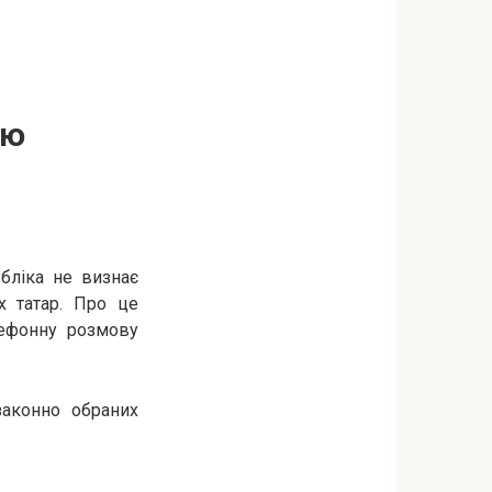
єю
бліка не визнає
х татар. Про це
лефонну розмову
аконно обраних