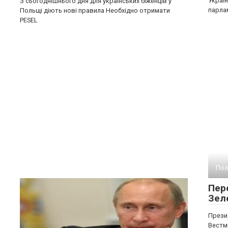
Україн
З сьогоднішнього дня для українських біженців у
парла
Польщі діють нові правила Необхідно отримати
PESEL
Пол
Пере
Зел
Прези
Вестмі