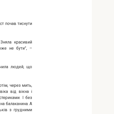
ист почав тиснути
 Зняла красивий
оже не бути”, –
ачила людей, що
отім, через мить,
іка від вікна і
териками. І без
чна балаканина. А
ьків з грудними