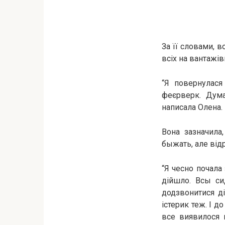
За її словами, в
всіх на вантажів
“Я повернулася
феєрверк. Дума
написала Олена.
Вона зазначила
быжать, але відр
“Я чесно почала 
дійшло. Всы си
додзвонитися д
істерик теж. І д
все виявилося 