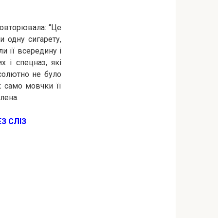
 повторювала: “Це
ти одну сигарету,
ли її всередину і
х і спецназ, які
бсолютно не було
к само мовчки її
лена.
З СЛІЗ