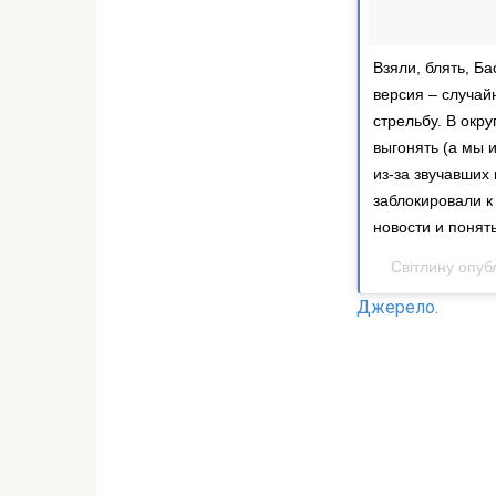
Взяли, блять, Б
версия – случай
стрельбу. В окр
выгонять (а мы и
из-за звучавших
заблокировали к
новости и понят
Світлину опуб
Джерело.