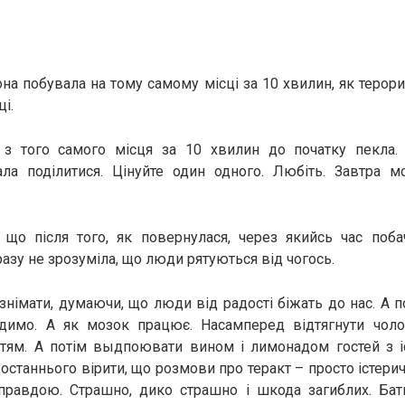
она побувала на тому самому місці за 10 хвилин, як терор
ці.
 з того самого місця за 10 хвилин до початку пекла.
ла поділитися. Цінуйте один одного. Любіть. Завтра м
, що після того, як повернулася, через якийсь час поб
азу не зрозуміла, що люди рятуються від чогось.
знімати, думаючи, що люди від радості біжать до нас. А п
димо. А як мозок працює. Насамперед відтягнути чолов
ітям. А потім выдпоювати вином і лимонадом гостей з іс
о останнього вірити, що розмови про теракт – просто істери
правдою. Страшно, дико страшно і шкода загиблих. Бат