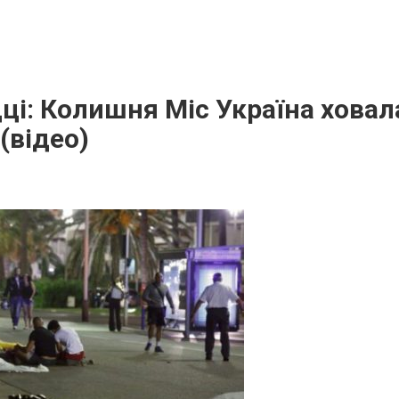
цці: Колишня Міс Україна хова
(відео)