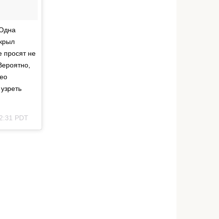
 Одна
ткрыл
е просят не
Вероятно,
део
 узреть
 2:31 PDT