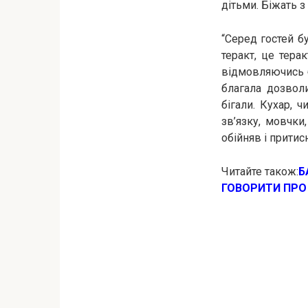
дітьми. Біжать з
“Серед гостей бу
теракт, це терак
відмовляючись бр
благала дозволи
бігали. Кухар, 
зв’язку, мовчки
обійняв і притис
Читайте також:
Б
ГОВОРИТИ ПРО