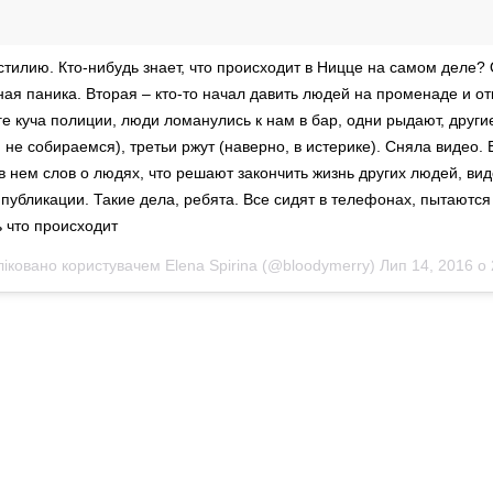
астилию. Кто-нибудь знает, что происходит в Ницце на самом деле?
ная паника. Вторая – кто-то начал давить людей на променаде и о
уге куча полиции, люди ломанулись к нам в бар, одни рыдают, други
 не собираемся), третьи ржут (наверно, в истерике). Сняла видео. 
 в нем слов о людях, что решают закончить жизнь других людей, ви
 публикации. Такие дела, ребята. Все сидят в телефонах, пытаются
ь что происходит
ліковано користувачем Elena Spirina (@bloodymerry)
Лип 14, 2016 о