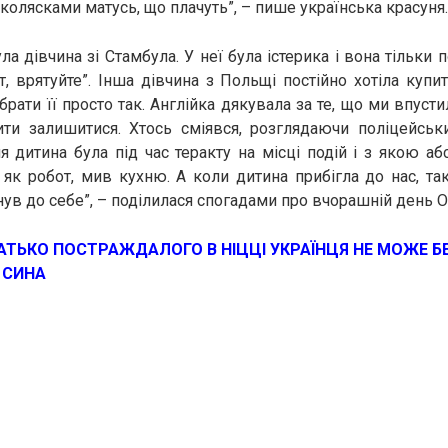
 колясками матусь, що плачуть”, – пише українська красуня.
ла дівчина зі Стамбула. У неї була істерика і вона тільки
т, врятуйте”. Інша дівчина з Польщі постійно хотіла купи
ати її просто так. Англійка дякувала за те, що ми впусти
ти залишитися. Хтось сміявся, розглядаючи поліцейськи
чия дитина була під час теракту на місці подій і з якою а
, як робот, мив кухню. А коли дитина прибігла до нас, та
нув до себе”, – поділилася спогадами про вчорашній день О
АТЬКО ПОСТРАЖДАЛОГО В НІЦЦІ УКРАЇНЦЯ НЕ МОЖЕ БЕ
 СИНА