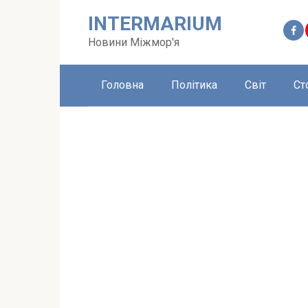
Перейти
INTERMARIUM
до
вмісту
Новини Міжмор'я
Головна
Політика
Світ
Ст