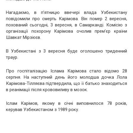
Нагадаємо, в п’ятницю ввечері влада Узбекистану
повідомили про смерть Карімова. Він помер 2 вересня,
похований сьогодні, 3 вересня, в Самарканді. Комісію з
організації похорону Карімова очолив прем’єр країни
Шавкат Мірзієєв.
В Узбекистані з 3 вересня буде оголошено триденний
траур.
Про госпіталізацію Іслама Карімова стало відомо 28
серпня. На наступний день його молодша дочка Лола
Карімова-Тілляєва підтвердила, що її батько знаходиться
в реанімації після крововиливу в мозок.
Іслам Карімов, якому в січні виповнилося 78 років,
керував Узбекистаном з 1989 року.