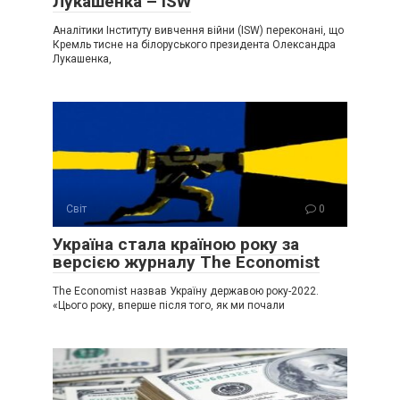
Лукaшенка – ISW
Аналітики Інституту вивчення війни (ISW) переконані, що
Кремль тисне на білоруського президента Олександра
Лукашенка,
Світ
0
Україна стала країною року за
версією журналу The Economist
The Economist назвав Україну державою року-2022.
«Цього року, вперше після того, як ми почали