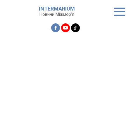
Перейти
INTERMARIUM
до
Новини Міжмор'я
вмісту