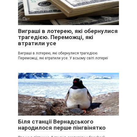
Світ
0
Виграші в лотерею, які обернулися
трагедією. Переможці, які
втратили усе
Виграші в лотерею, які обернулися трагедією.
Переможці, які втратили усе. У всьому світі лотереї
Світ
0
Біля станції Вернадського
народилося перше пінгвінятко