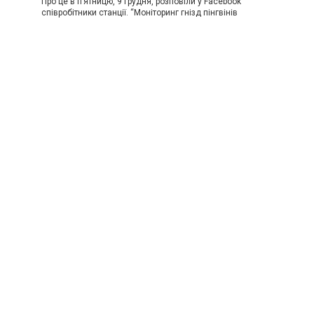
Про це в п’ятницю, 9 грудня, розповіли у Facebook
співробітники станції. “Моніторинг гнізд пінгвінів