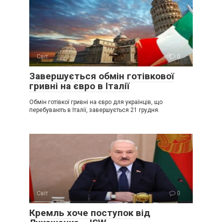
Світ
0
Завершується обмін готівкової
гривні на євро в Італії
Обмін готівкої гривні на євро для українців, що
перебувають в Італії, завершується 21 грудня.
Світ
0
Крeмль хоче поступок від