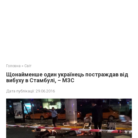
Головна
»
Світ
Щонайменше один українець постраждав від
вибуху в Стамбулі, – МЗС
Дата публікації:
29.06.2016