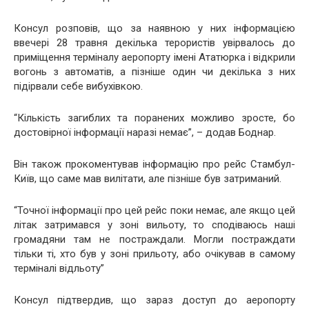
Консул розповів, що за наявною у них інформацією
ввечері 28 травня декілька терористів увірвалось до
приміщення терміналу аеропорту імені Ататюрка і відкрили
вогонь з автоматів, а пізніше один чи декілька з них
підірвали себе вибухівкою.
“Кількість загиблих та поранених можливо зросте, бо
достовірної інформації наразі немає”, – додав Боднар.
Він також прокоментував інформацію про рейс Стамбул-
Київ, що саме мав вилітати, але пізніше був затриманий.
“Точної інформації про цей рейс поки немає, але якщо цей
літак затримався у зоні вильоту, то сподіваюсь наші
громадяни там не постраждали. Могли постраждати
тільки ті, хто був у зоні прильоту, або очікував в самому
терміналі відльоту”
Консул підтвердив, що зараз доступ до аеропорту