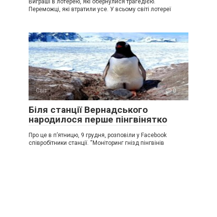
Виграші в лотерею, які обернулися трагедією.
Переможці, які втратили усе. У всьому світі лотереї
Світ
0
Біля станції Вернадського
народилося перше пінгвінятко
Про це в п’ятницю, 9 грудня, розповіли у Facebook
співробітники станції. “Моніторинг гнізд пінгвінів