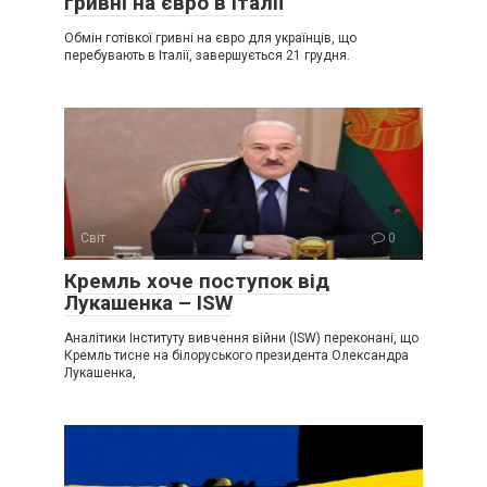
гривні на євро в Італії
Обмін готівкої гривні на євро для українців, що
перебувають в Італії, завершується 21 грудня.
Світ
0
Крeмль хоче поступок від
Лукaшенка – ISW
Аналітики Інституту вивчення війни (ISW) переконані, що
Кремль тисне на білоруського президента Олександра
Лукашенка,