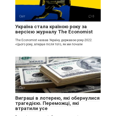
Світ
0
Україна стала країною року за
версією журналу The Economist
The Economist назвав Україну державою року-2022.
«Цього року, вперше після того, як ми почали
Світ
0
Виграші в лотерею, які обернулися
трагедією. Переможці, які
втратили усе