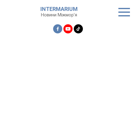
Перейти
INTERMARIUM
до
Новини Міжмор'я
вмісту