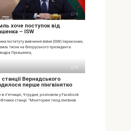
т
0
мль хоче поступок від
aшенка – ISW
ики Інституту вивчення війни (ISW) переконані,
емль тисне на білоруського президента
андра Лукашенка,
т
0
я станції Вернадського
одилося перше пінгвінятко
 в п’ятницю, 9 грудня, розповіли у Facebook
бітники станції. “Моніторинг гнізд пінгвінів