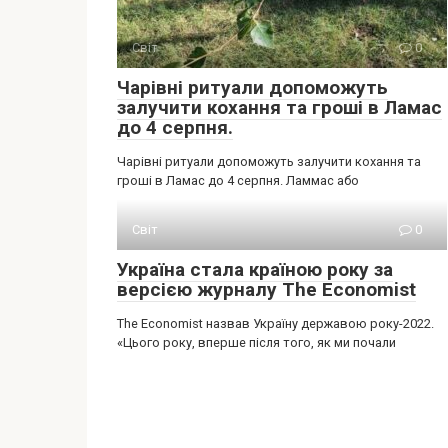
Світ
0
Чарівні ритуали допоможуть
залучити кохання та гроші в Ламас
до 4 серпня.
Чарівні ритуали допоможуть залучити кохання та
гроші в Ламас до 4 серпня. Ламмас або
Світ
0
Україна стала країною року за
версією журналу The Economist
The Economist назвав Україну державою року-2022.
«Цього року, вперше після того, як ми почали