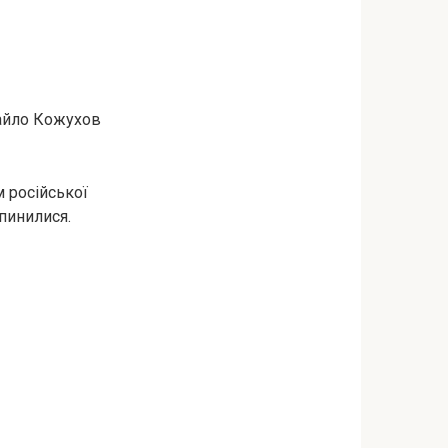
хайло Кожухов
м російської
ипинилися.