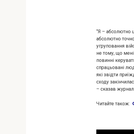
“Я – абсолютно ц
абсолютно точно
угруповання війс
не тому, що мені
повинні керуват
спрацьовані люд
які звідти приї
сходу закінчила
– сказав журналі
Читайте також: