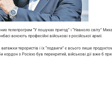
них телепрограм “У пошуках пригод” і “Навколо світу” Ми
нбасі воюють професійні військові з російської армії.
 ватажки терористів і їх “подвиги” є всього лише продукто
би кордон з Росією був перекритий, військові дії вже б пр