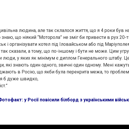
ивільна людина, але так склалося життя, що я 4 роки був на 
 знаю, що ніякий “Моторола” не зміг би привести в рух 20-
ьк і організувати котел під Іловайськом або під Маріуполе
 так сказали, а тому, що по-іншому і бути не може. Цим уг
и люди, у яких як мінімум є диплом Генерального штабу. Це
и, які знають один одного, звичні один одному. Мені кажут
жджають в Росію, що якби була перекрита межа, то проблем
ся б дуже швидко,
ст.”
Фотофакт: у Росії повісили білборд з українськими війсь