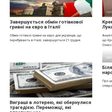
Світ
0
Сві
Завершується обмін готівкової
Крe
гривні на євро в Італії
Лук
Обмін готівкої гривні на євро для українців, що
Аналіт
перебувають в Італії, завершується 21 грудня.
що Кр
Олекс
Сві
Біл
нар
Про це
співро
Світ
0
Виграші в лотерею, які обернулися
трагедією. Переможці, які