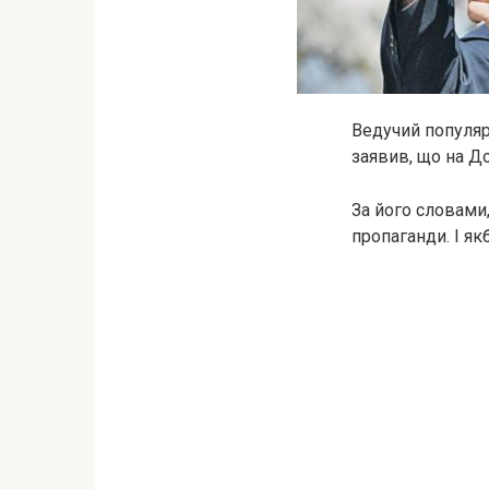
Ведучий популяр
заявив, що на До
За його словами,
пропаганди. І як