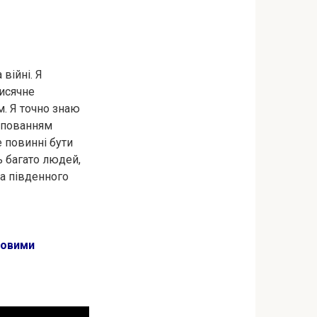
війні. Я
тисячне
м. Я точно знаю
рупованням
 повинні бути
ь багато людей,
а південного
ковими