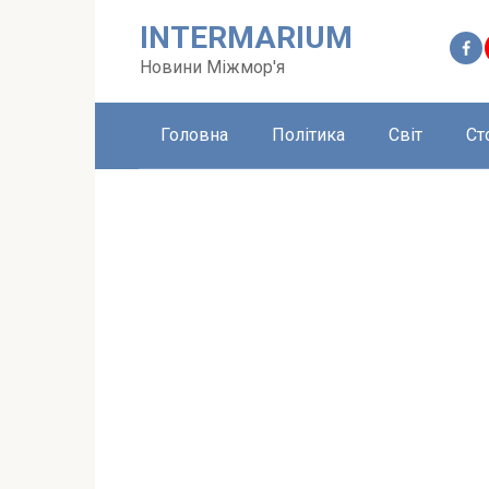
Перейти
INTERMARIUM
до
вмісту
Новини Міжмор'я
Головна
Політика
Світ
Ст