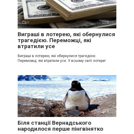
Світ
0
Виграші в лотерею, які обернулися
трагедією. Переможці, які
втратили усе
Виграші в лотерею, які обернулися трагедією.
Переможці, які втратили усе. У всьому світі лотереї
Світ
0
Біля станції Вернадського
народилося перше пінгвінятко