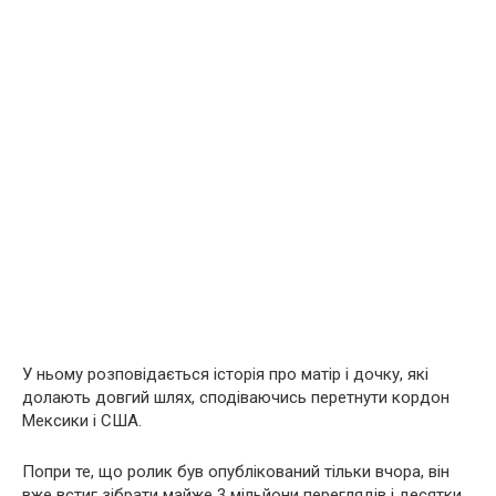
У ньому розповідається історія про матір і дочку, які
долають довгий шлях, сподіваючись перетнути кордон
Мексики і США.
Попри те, що ролик був опублікований тільки вчора, він
вже встиг зібрати майже 3 мільйони переглядів і десятки