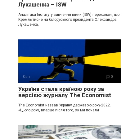
Лукaшенка – ISW
Аналітики Інституту вивчення війни (ISW) переконані, що
Кремль тисне на білоруського президента Олександра
Лукашенка,
Світ
0
Україна стала країною року за
версією журналу The Economist
The Economist назвав Україну державою року-2022.
«Цього року, вперше після того, як ми почали