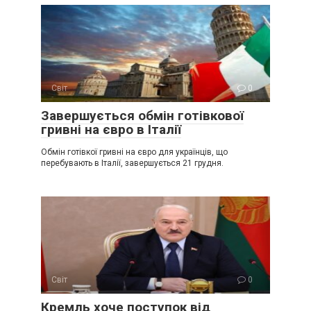
Світ
0
Завершується обмін готівкової
гривні на євро в Італії
Обмін готівкої гривні на євро для українців, що
перебувають в Італії, завершується 21 грудня.
Світ
0
Крeмль хоче поступок від