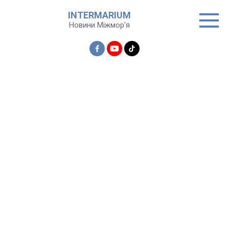
Перейти
INTERMARIUM
до
Новини Міжмор'я
вмісту