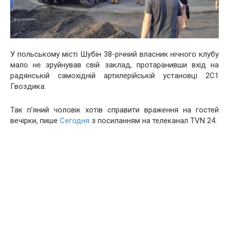
У польському місті Шубін 38-річний власник нічного клубу
мало не зруйнував свій заклад, протаранивши вхід на
радянській самохідній артилерійській установці 2С1
Гвоздика.
Так п’яний чоловік хотів справити враження на гостей
вечірки, пише
Сегодня
з посиланням на телеканал TVN 24.