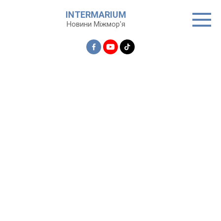
Перейти
INTERMARIUM
до
Новини Міжмор'я
вмісту