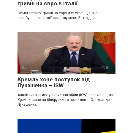
гривні на євро в Італії
Обмін готівкої гривні на євро для українців, що
перебувають в Італії, завершується 21 грудня.
Світ
0
Крeмль хоче поступок від
Лукaшенка – ISW
Аналітики Інституту вивчення війни (ISW) переконані, що
Кремль тисне на білоруського президента Олександра
Лукашенка,