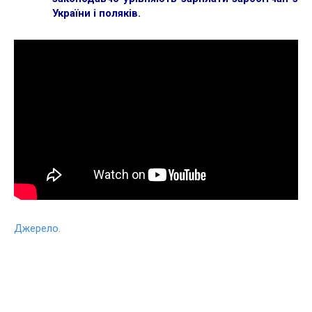
України і поляків
.
Джерело.