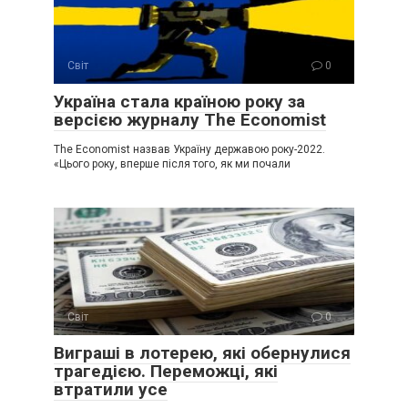
Світ
0
Україна стала країною року за
версією журналу The Economist
The Economist назвав Україну державою року-2022.
«Цього року, вперше після того, як ми почали
Світ
0
Виграші в лотерею, які обернулися
трагедією. Переможці, які
втратили усе