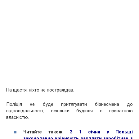
На щастя, ніхто не постраждав.
Поліція не буде притягувати бізнесмена до
відповідальності, оскільки будівля є приватною
власністю.
Читайте також:
З 1 січня у Польщі
законодавчо урівняють зарплати заробітчан з