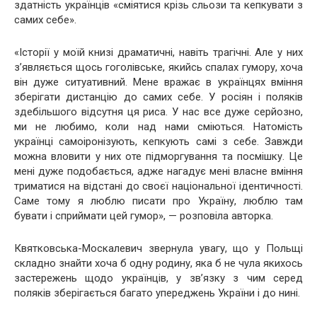
здатність українців «сміятися крізь сльози та кепкувати з
самих себе».
«Історії у моїй книзі драматичні, навіть трагічні. Але у них
з’являється щось гоголівське, якийсь спалах гумору, хоча
він дуже ситуативний. Мене вражає в українцях вміння
зберігати дистанцію до самих себе. У росіян і поляків
здебільшого відсутня ця риса. У нас все дуже серйозно,
ми не любимо, коли над нами сміються. Натомість
українці самоіронізують, кепкують самі з себе. Завжди
можна вловити у них оте підморгування та посмішку. Це
мені дуже подобається, адже нагадує мені власне вміння
триматися на відстані до своєї національної ідентичності.
Саме тому я люблю писати про Україну, люблю там
бувати і сприймати цей гумор», — розповіла авторка.
Квятковська-Москалевич звернула увагу, що у Польщі
складно знайти хоча б одну родину, яка б не чула якихось
застережень щодо українців, у зв’язку з чим серед
поляків зберігається багато упереджень України і до нині.