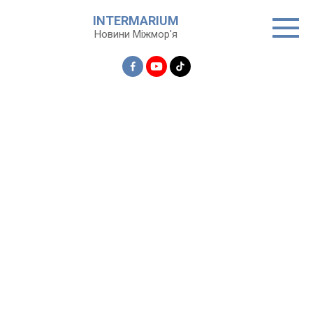
Перейти
INTERMARIUM
до
Новини Міжмор'я
вмісту