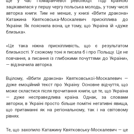
ще у час Помаранчевої революції. Тоді країною
зацікавилася у першу чергу польська молодь, у тому числі
авторка книги. Тим не менше, у книзі «Вбити дракона»
Катажина Квятковська-Москалевич прискіплива до
України. Як пояснила вона, це тому, що Україна їй «дуже
близька».
«Це така ніжна прискіпливість, що є результатом
близькості. У схожому тоні я писала б і про Польщу. Це не
повчання, а писання із глибокими почуттями до України»,
— відзначила авторка.
Вцілому, «Вбити дракона» Квятковської-Москалевич —
дуже емоційний текст про Україну. Основне відчуття, що
може скластися після прочитання книги, це те, що Україна
— дуже несправедлива країна. Однак, за словами
авторки, в Україні просто більше помітні негативні явища,
що притаманні як на регіональному, так і на світовому
рівнях.
Те, що захопило Катажину Квятковську-Москалевич — це