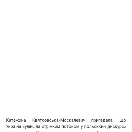
Катажина Квятковська-Москалевич пригадала, що
Україна «увійшла стрімким потоком у польський дискурс»