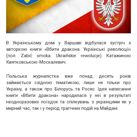
В Українському домі у Варшаві відбулася зустріч з
авторкою книги «Вбити дракона. Українські революції»
(пол. Zabić smoka. Ukraińskie rewolucje) Катажиною
Квятковською-Москалевич.
Польська журналістка вже понад десять років
займається східною тематикою, пише не тільки про
Україну, а також про Білорусь та Росію. Ідея написання
книги «Вбити дракона» народилася у неї в результаті
неодноразових поїздок та спілкувань з українцями як у
мирний час, так і у період трагічних подій на Майдані.