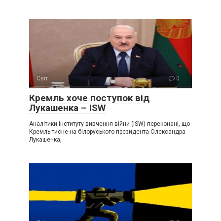
Світ
0
Крeмль хоче поступок від
Лукaшенка – ISW
Аналітики Інституту вивчення війни (ISW) переконані, що
Кремль тисне на білоруського президента Олександра
Лукашенка,