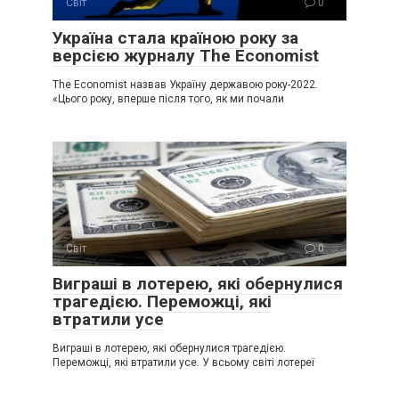
Світ
0
Україна стала країною року за
версією журналу The Economist
The Economist назвав Україну державою року-2022.
«Цього року, вперше після того, як ми почали
Світ
0
Виграші в лотерею, які обернулися
трагедією. Переможці, які
втратили усе
Виграші в лотерею, які обернулися трагедією.
Переможці, які втратили усе. У всьому світі лотереї