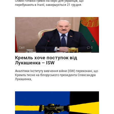
Обмін готівкої гривні на євро для українців, що
перебувають в Італії, завершується 21 грудня.
Світ
0
Крeмль хоче поступок від
Лукaшенка – ISW
Аналітики Інституту вивчення війни (ISW) переконані, що
Кремль тисне на білоруського президента Олександра
Лукашенка,