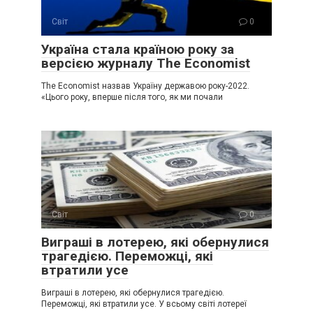
Світ
0
Україна стала країною року за
версією журналу The Economist
The Economist назвав Україну державою року-2022.
«Цього року, вперше після того, як ми почали
Світ
0
Виграші в лотерею, які обернулися
трагедією. Переможці, які
втратили усе
Виграші в лотерею, які обернулися трагедією.
Переможці, які втратили усе. У всьому світі лотереї