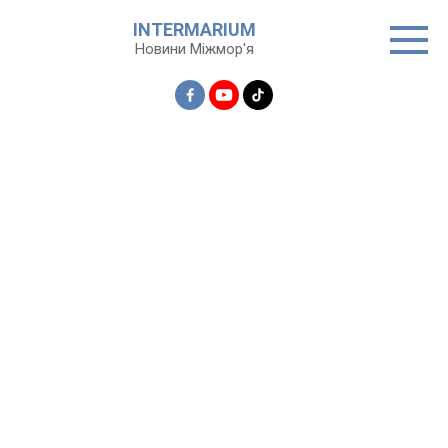
Перейти
INTERMARIUM
до
Новини Міжмор'я
вмісту