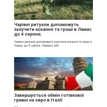
Світ
0
Чарівні ритуали допоможуть
залучити кохання та гроші в Ламас
до 4 серпня.
Чарівні ритуали допоможуть залучити кохання та гроші в
Ламас до 4 серпня. Ламмас або
Світ
0
Завершується обмін готівкової
гривні на євро в Італії