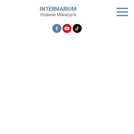
Перейти
INTERMARIUM
до
Новини Міжмор'я
вмісту