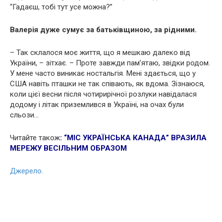
“Гадаєш, тобі тут усе можна?”
Валерія дуже сумує за батьківщиною, за рідними.
– Так склалося моє життя, що я мешкаю далеко від
України, – зітхає. – Проте завжди пам’ятаю, звідки родом.
У мене часто виникає ностальгія. Мені здається, що у
США навіть пташки не так співають, як вдома. Зізнаюся,
коли цієї весни після чотирирічної розлуки навідалася
додому і літак приземлився в Україні, на очах були
сльози…
Читайте також
:
“МІС УКРАЇНСЬКА КАНАДА” ВРАЗИЛА
МЕРЕЖУ ВЕСІЛЬНИМ ОБРАЗОМ
Джерело.