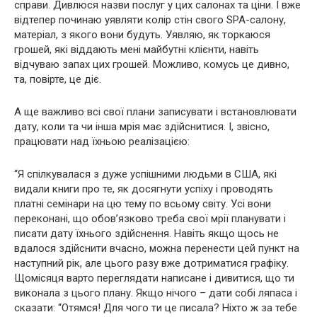
справи. Дивлюся назви послуг у цих салонах та ціни. І вже
відтепер починаю уявляти колір стін свого SPA-салону,
матеріал, з якого вони будуть. Уявляю, як торкаюся
грошей, які віддають мені майбутні клієнти, навіть
відчуваю запах цих грошей. Можливо, комусь це дивно,
та, повірте, це діє.
А ще важливо всі свої плани записувати і встановлювати
дату, коли та чи інша мрія має здійснитися. І, звісно,
працювати над їхньою реалізацією:
“Я спілкувалася з дуже успішними людьми в США, які
видали книги про те, як досягнути успіху і проводять
платні семінари на цю тему по всьому світу. Усі вони
переконані, що обов’язково треба свої мрії планувати і
писати дату їхнього здійснення. Навіть якщо щось не
вдалося здійснити вчасно, можна перенести цей пункт на
наступний рік, але цього разу вже дотриматися графіку.
Щомісяця варто переглядати написане і дивитися, що ти
виконала з цього плану. Якщо нічого – дати собі ляпаса і
сказати: “Отямся! Для чого ти це писала? Ніхто ж за тебе