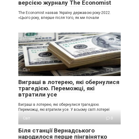
версією журналу The Economist
The Economist назвав Україну державою року-2022.
«Цього року, вперше після того, як ми почали
Світ
0
Виграші в лотерею, які обернулися
трагедією. Переможці, які
втратили усе
Виграші в лотерею, які обернулися трагедією.
Переможці, які втратили усе. У всьому світі лотереї
Світ
0
Біля станції Вернадського
народилося перше пінгвінятко