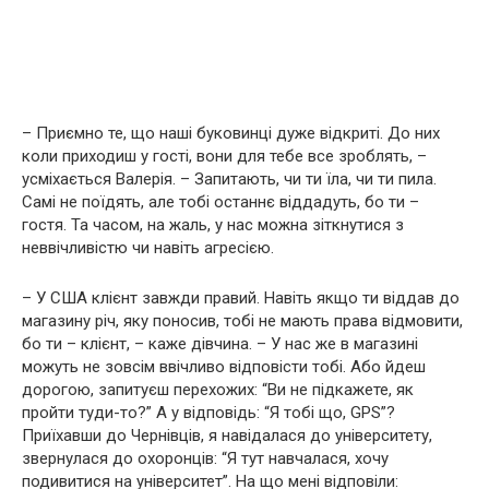
– Приємно те, що наші буковинці дуже відкриті. До них
коли приходиш у гості, вони для тебе все зроблять, –
усміхається Валерія. – Запитають, чи ти їла, чи ти пила.
Самі не поїдять, але тобі останнє віддадуть, бо ти –
гостя. Та часом, на жаль, у нас можна зіткнутися з
неввічливістю чи навіть агресією.
– У США клієнт завжди правий. Навіть якщо ти віддав до
магазину річ, яку поносив, тобі не мають права відмовити,
бо ти – клієнт, – каже дівчина. – У нас же в магазині
можуть не зовсім ввічливо відповісти тобі. Або йдеш
дорогою, запитуєш перехожих: “Ви не підкажете, як
пройти туди-то?” А у відповідь: “Я тобі що, GPS”?
Приїхавши до Чернівців, я навідалася до університету,
звернулася до охоронців: “Я тут навчалася, хочу
подивитися на університет”. На що мені відповіли: