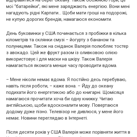
мої “батарейки”, які мене заряджають енергією. Вони мені
нагадують рідні Карпати… Щоби мати гроші на подорожі,
не купую дорогих брендів, намагаюся економити.
День буковинки у США починається з пробіжки в кілька
кілометрів та склянки смузі – йогурту з бананом та
полуницями. Також на сніданок Валерія полюбляє тостер
з авокадо. Цей же фрукт разом із оливковою олією
використовує і для маски на шкіру. Також Валерія
намагається якомога менше часу проводити вдома.
– Мене ніколи немає вдома. Я постійно десь перебуваю,
навіть після роботи, – каже вона. – Йду до океану
подихати його енергетикою або до книгарні. Щомісяця
намагаюся прочитати хоча би одну книжку. Читаю
англійською, щоби вдосконалити мову. Повертаюся
додому дуже пізно. Телевізор не дивлюся, у мене його
немає. Новини переглядаю в Інтернеті.
Після десяти років у США Валерія може порівняти життя в