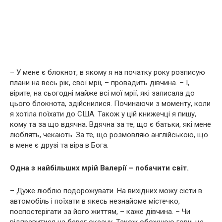
– У мене є блокнот, в якому я на початку року розписую
плани на весь рік, свої мрії, – провадить дівчина. – І,
вірите, на сьогодні майже всі мої мрії, які записала до
цього блокнота, здійснилися. Починаючи з моменту, коли
я хотіла поїхати до США. Також у цій книжечці я пишу,
кому та за що вдячна. Вдячна за те, що є батьки, які мене
люблять, чекають. За те, що розмовляю англійською, що
в мене є друзі та віра в Бога.
Одна з найбільших мрій Валерії – побачити світ.
– Дуже люблю подорожувати. На вихідних можу сісти в
автомобіль і поїхати в якесь незнайоме містечко,
поспостерігати за його життям, – каже дівчина. – Чи
відправитися на берег океану. Також обожнюю гори, це