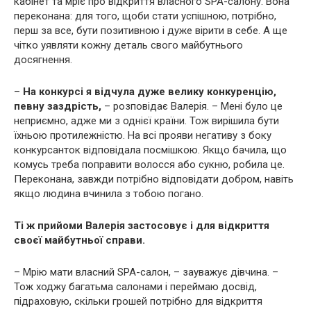
кабінет та мріє про відкриття власного SPA-салону. Вона
переконана: для того, щоби стати успішною, потрібно,
перш за все, бути позитивною і дуже вірити в себе. А ще
чітко уявляти кожну деталь свого майбутнього
досягнення.
–
На конкурсі я відчула дуже велику конкуренцію,
певну заздрість,
– розповідає Валерія. – Мені було це
неприємно, адже ми з однієї країни. Тож вирішила бути
їхньою протилежністю. На всі прояви негативу з боку
конкурсанток відповідала посмішкою. Якщо бачила, що
комусь треба поправити волосся або сукню, робила це.
Переконана, завжди потрібно відповідати добром, навіть
якщо людина вчинила з тобою погано.
Ті ж прийоми Валерія застосовує і для відкриття
своєї майбутньої справи.
– Мрію мати власний SPA-салон, – зауважує дівчина. –
Тож ходжу багатьма салонами і переймаю досвід,
підраховую, скільки грошей потрібно для відкриття