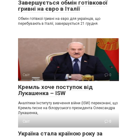
Завершується обмін готівкової
гривні на євро в Італії
Обмін готівкої гривні на євро для українців, що
перебувають в Італії, завершується 21 грудня.
Світ
0
Крeмль хоче поступок від
Лукaшенка – ISW
Аналітики Інституту вивчення війни (ISW) переконані, що
Кремль тисне на білоруського президента Олександра
Лукашенка,
Світ
0
Україна стала країною року за