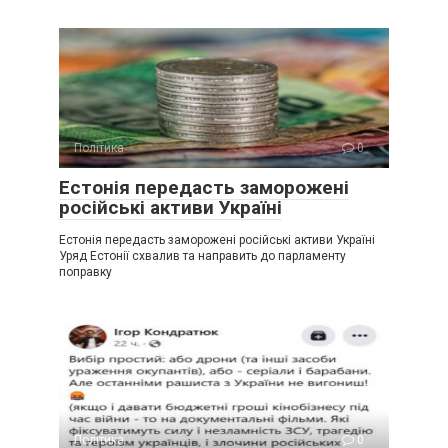
Політика
0
Естонія передасть заморожені
російські активи Україні
Естонія передасть заморожені російські активи Україні
Уряд Естонії схвалив та направить до парламенту
поправку
Політика
0