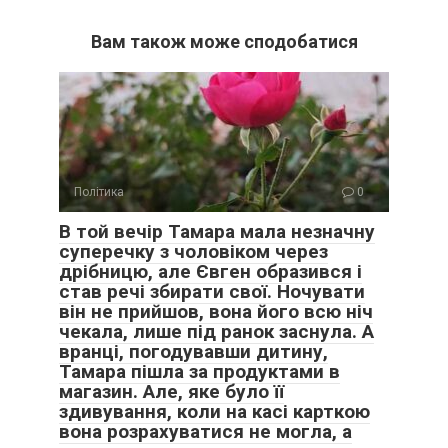
Вам також може сподобатися
Політика
0
В той вечір Тамара мала незначну
суперечку з чоловіком через
дрібницю, але Євген образився і
став речі збирати свої. Ночувати
він не прийшов, вона його всю ніч
чекала, лише під ранок заснула. А
вранці, погодувавши дитину,
Тамара пішла за продуктами в
магазин. Але, яке було її
здивування, коли на касі карткою
вона розрахуватися не могла, а