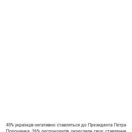
45% українцiв негативно ставляться до Президента Петра
Порошенка. 26% респондентiв окреслили своє ставлення