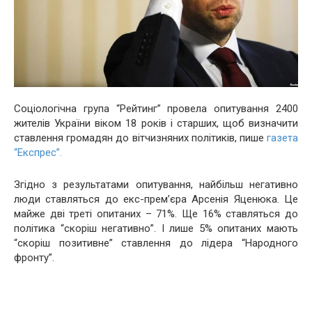
Соцiологiчна група “Рейтинг” провела опитування 2400
жителiв України вiком 18 рокiв i старших, щоб визначити
ставлення громадян до вiтчизняних полiтикiв, пише
газета
“Експрес”.
Згiдно з результатами опитування, найбiльш негативно
люди ставляться до екс-прем’єра Арсенiя Яценюка. Це
майже двi третi опитаних – 71%. Ще 16% ставляться до
полiтика “скорiш негативно”. I лише 5% опитаних мають
“скорiш позитивне” ставлення до лiдера “Народного
фронту”.