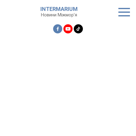
Перейти
INTERMARIUM
до
Новини Міжмор'я
вмісту