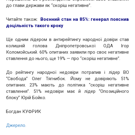
до глави держави як “скорiш негативне”.
Читайте також:
Воєнний стан на 85%: генерал пояснив
доцільність такого кроку
Ще одним лiдером в антирейтингу народної довiри став
колишнiй голова Днiпропетровської ОДА Iгор
Коломойський. 60% опитаних заявили про своє негативне
ставлення до нього, ще 19% — про “скорiш негативне”.
До рейтингу народної недовiри потрапив i лiдер ВО
“Свобода” Олег Тягнибок. Йому не довiряють 51%
опитаних. 23% мають до полiтика “скорiш негативне
ставлення”. 51% недовiри має й лiдер “Опозицiйного
блоку” Юрiй Бойко.
Богдан КУФРИК
Джерело.