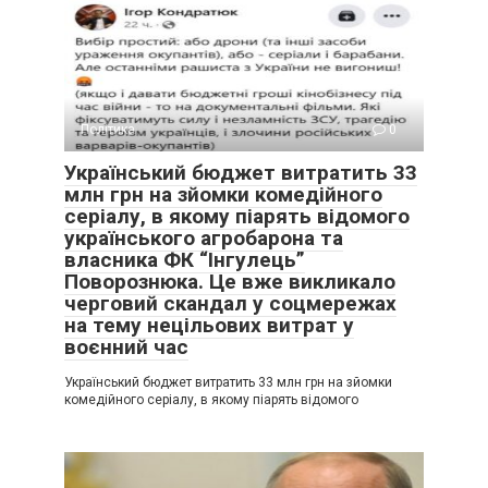
Політика
0
Український бюджет витратить 33
млн грн на зйомки комедійного
серіалу, в якому піарять відомого
українського агробарона та
власника ФК “Інгулець”
Поворознюка. Це вже викликало
черговий скандал у соцмережах
на тему нецільових витрат у
воєнний час
Український бюджет витратить 33 млн грн на зйомки
комедійного серіалу, в якому піарять відомого