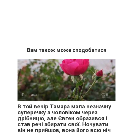
Вам також може сподобатися
Політика
0
В той вечір Тамара мала незначну
суперечку з чоловіком через
дрібницю, але Євген образився і
став речі збирати свої. Ночувати
він не прийшов, вона його всю ніч