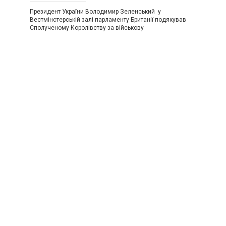
Президент України Володимир Зеленський у
Вестмінстерській залі парламенту Британії подякував
Сполученому Королівству за військову