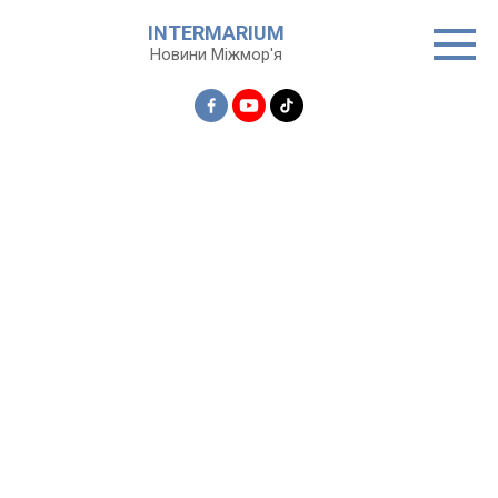
Перейти
INTERMARIUM
до
Новини Міжмор'я
вмісту