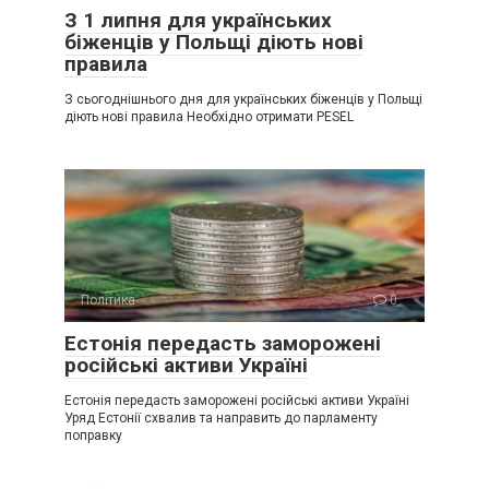
З 1 липня для українських
біженців у Польщі діють нові
правила
З сьогоднішнього дня для українських біженців у Польщі
діють нові правила Необхідно отримати PESEL
Політика
0
Естонія передасть заморожені
російські активи Україні
Естонія передасть заморожені російські активи Україні
Уряд Естонії схвалив та направить до парламенту
поправку