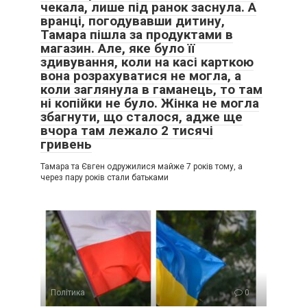
чекала, лише під ранок заснула. А
вранці, погодувавши дитину,
Тамара пішла за продуктами в
магазин. Але, яке було її
здивування, коли на касі карткою
вона розрахуватися не могла, а
коли заглянула в гаманець, то там
ні копійки не було. Жінка не могла
збагнути, що сталося, адже ще
вчора там лежало 2 тисячі
гривень
Тамара та Євген одружилися майже 7 років тому, а
через пару років стали батьками
Політика
0