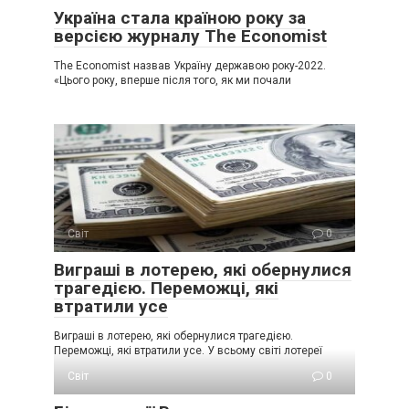
Україна стала країною року за
версією журналу The Economist
The Economist назвав Україну державою року-2022.
«Цього року, вперше після того, як ми почали
Світ
0
Виграші в лотерею, які обернулися
трагедією. Переможці, які
втратили усе
Виграші в лотерею, які обернулися трагедією.
Переможці, які втратили усе. У всьому світі лотереї
Світ
0