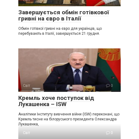
Завершується обмін готівкової
гривні на євро в Італії
Обмін готівкої гривні на євро для українців, що
перебувають в Італії, завершується 21 грудня.
Світ
0
Крeмль хоче поступок від
Лукaшенка – ISW
Аналітики Інституту вивчення війни (ISW) переконані, що
Кремль тисне на білоруського президента Олександра
Лукашенка,
Світ
0