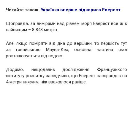
Читайте також:
Українка вперше підкорила Еверест
Щоправда, за вимірами над рівнем моря Еверест все ж є
найвищим – 8 848 метрів.
Але, якщо поміряти від дна до вершини, то першість тут
за гавайською Мауна-Кеа, основна частина якої
розташовується під водою.
Додамо, нещодавнє дослідження Французького
інституту розвитку засвідчило, що Еверест насправді є на
4 метри нижчим, ніж вважалося раніше.