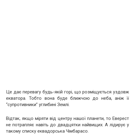
Це дає перевагу будь-якій горі, що розміщується уздовж
екватора. Тобто вона буде ближчою до неба, аніж її
“супротивники” углибині Землі.
Відтак, якщо міряти від центру нашої планети, то Еверест
не потрапляє навіть до двадцятки найвищих. А лідирує у
такому списку еквадорська Чімбарасо.