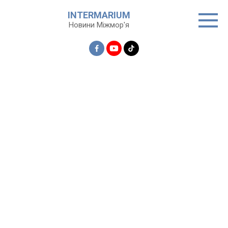
Перейти
INTERMARIUM
до
Новини Міжмор'я
вмісту