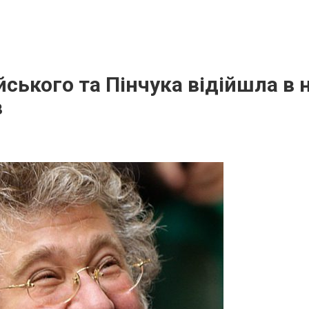
ського та Пінчука відійшла в н
в