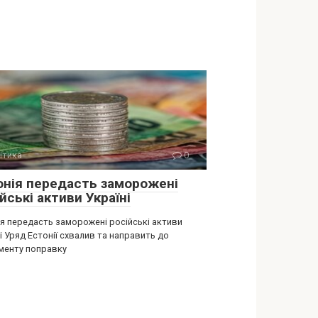
ітика
0
онія передасть заморожені
йські активи Україні
ія передасть заморожені російські активи
і Уряд Естонії схвалив та направить до
менту поправку