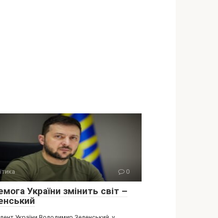
ітика
0
мога України змінить світ –
енський
дент України Володимир Зеленський у