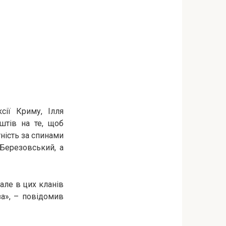
сії Криму, Ілля
штів на те, щоб
тність за спинами
 Березовський, а
 але в цих кланів
за», – повідомив