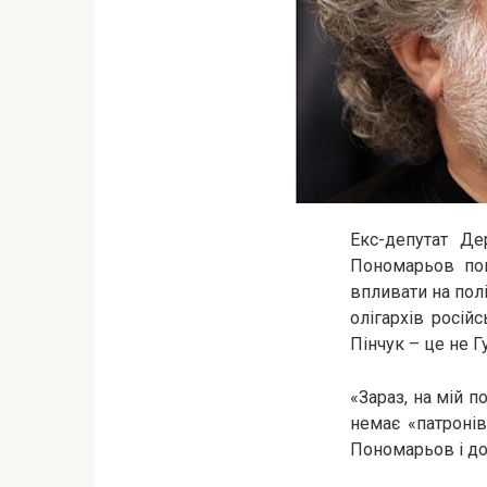
Екс-депутат Де
Пономарьов пов
впливати на полі
олігархів росій
Пінчук – це не Г
«Зараз, на мій п
немає «патронів
Пономарьов і дод