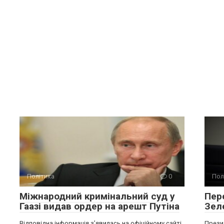
Політика
0
Пол
Міжнародний кримінальний суд у
Пере
Гаазі видав ордер на арешт Путіна
Зел
Відповідна інформація з’явилась на офіційному сайті
Прези