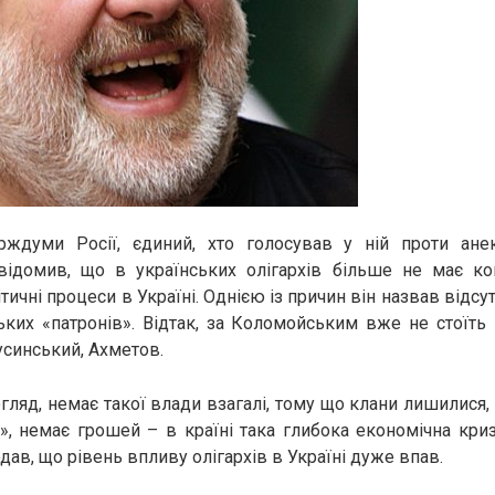
рждуми Росії, єдиний, хто голосував у ній проти анек
ідомив, що в українських олігархів більше не має ко
тичні процеси в Україні. Однією із причин він назвав відсу
ських «патронів». Відтак, за Коломойським вже не стоїть
усинський, Ахметов.
огляд, немає такої влади взагалі, тому що клани лишилися,
», немає грошей – в країні така глибока економічна кри
ав, що рівень впливу олігархів в Україні дуже впав.