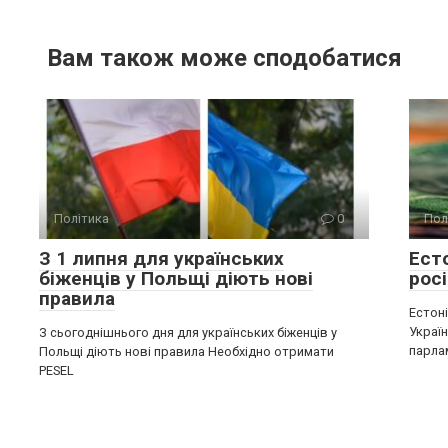
Вам також може сподобатися
Політика
0
Пол
З 1 липня для українських
Ест
біженців у Польщі діють нові
росі
правила
Естон
Україн
З сьогоднішнього дня для українських біженців у
парла
Польщі діють нові правила Необхідно отримати
PESEL