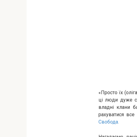
«Просто їх (оліг
ці люди дуже си
владні клани б
рахуватися все
Свобода.
Нагадаємо, рані