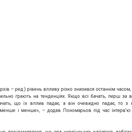
архів – ред.) рівень впливу різко знизився останнім часом,
льно грають на тенденціях. Якщо всі бачать, перш за вс
ачать, що їх вплив падає, а він очевидно падає, то з
 менше і менше», – додав Пономарьов під час інтерв’
ше повідомлялося, що ера українських олігархів добіга