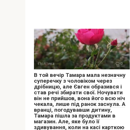
Політика
0
В той вечір Тамара мала незначну
суперечку з чоловіком через
дрібницю, але Євген образився і
став речі збирати свої. Ночувати
він не прийшов, вона його всю ніч
чекала, лише під ранок заснула. А
вранці, погодувавши дитину,
Тамара пішла за продуктами в
магазин. Але, яке було її
здивування, коли на касі карткою