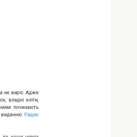
 а не виріс. Адже
е, владні еліти,
 ними починають
ю виданню
Радио
є до кінця через