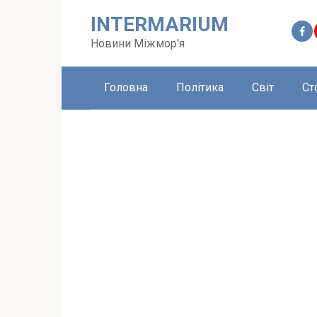
Перейти
INTERMARIUM
до
вмісту
Новини Міжмор'я
Головна
Політика
Світ
Ст