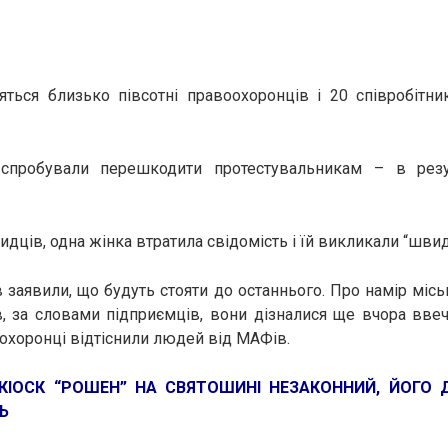
яться близько півсотні правоохоронців і 20 співробітн
спробували перешкодити протестувальникам – в резу
дців, одна жінка втратила свідомість і їй викликали “швид
в заявили, що будуть стояти до останнього. Про намір місь
в, за словами підприємців, вони дізналися ще вчора ввече
охоронці відтіснили людей від МАФів.
КІОСК “РОШЕН” НА СВЯТОШИНІ НЕЗАКОННИЙ, ЙОГО
Ь