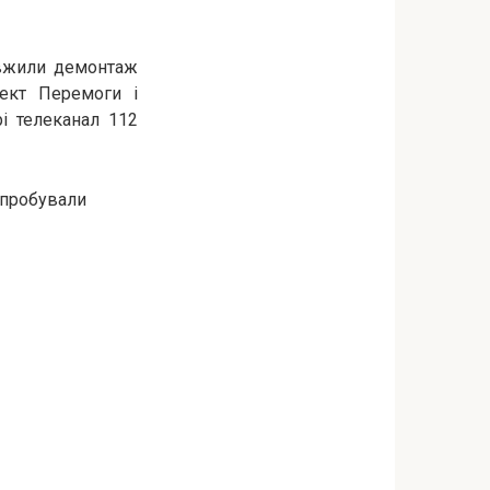
овжили демонтаж
пект Перемоги і
і телеканал 112
спробували