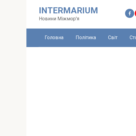
Перейти
INTERMARIUM
до
вмісту
Новини Міжмор'я
Головна
Політика
Світ
Ст