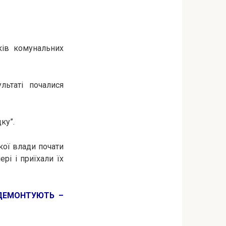
иків комунальних
льтаті почалися
ку”.
кої влади почати
рі і приїхали їх
 ДЕМОНТУЮТЬ –