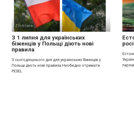
Політика
0
Пол
З 1 липня для українських
Ест
біженців у Польщі діють нові
росі
правила
Естон
Україн
З сьогоднішнього дня для українських біженців у
парла
Польщі діють нові правила Необхідно отримати
PESEL