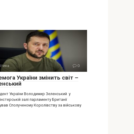
ітика
0
мога України змінить світ –
енський
дент України Володимир Зеленський у
нстерській залі парламенту Британії
ував Сполученому Королівству за військову