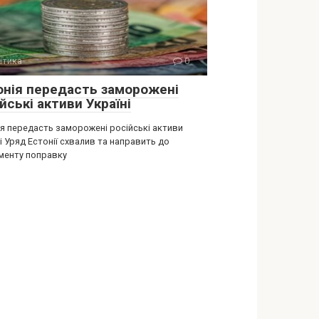
ітика
0
онія передасть заморожені
йські активи Україні
ія передасть заморожені російські активи
і Уряд Естонії схвалив та направить до
менту поправку