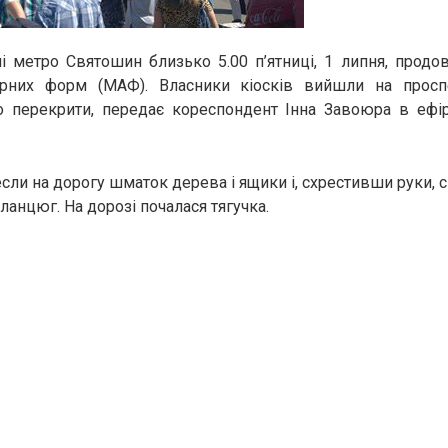
ні метро Святошин близько 5.00 п’ятниці, 1 липня, прод
урних форм (МАФ). Власники кіосків вийшли на прос
о перекрити, передає кореспондент Інна Завоюра в ефір
сли на дорогу шматок дерева і ящики і, схрестивши руки, 
ланцюг. На дорозі почалася тягучка.