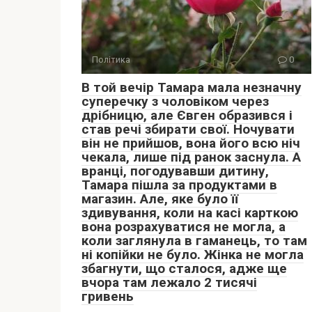
Політика
0
В той вечір Тамара мала незначну
суперечку з чоловіком через
дрібницю, але Євген образився і
став речі збирати свої. Ночувати
він не прийшов, вона його всю ніч
чекала, лише під ранок заснула. А
вранці, погодувавши дитину,
Тамара пішла за продуктами в
магазин. Але, яке було її
здивування, коли на касі карткою
вона розрахуватися не могла, а
коли заглянула в гаманець, то там
ні копійки не було. Жінка не могла
збагнути, що сталося, адже ще
вчора там лежало 2 тисячі
гривень