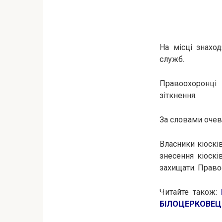
На місці знаход
служб.
Правоохоронці 
зіткнення.
За словами очеви
Власники кіоскі
знесення кіоскі
захищати. Право
Читайте також:
БІЛОЦЕРКОВЕЦ