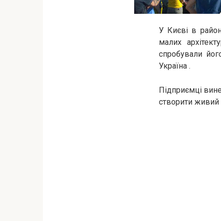
У Києві в райо
малих архітект
спробували йог
Україна .
Підприємці вине
створити живий 