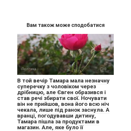
Вам також може сподобатися
Політика
0
В той вечір Тамара мала незначну
суперечку з чоловіком через
дрібницю, але Євген образився і
став речі збирати свої. Ночувати
він не прийшов, вона його всю ніч
чекала, лише під ранок заснула. А
вранці, погодувавши дитину,
Тамара пішла за продуктами в
магазин. Але, яке було її