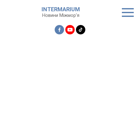
Перейти
INTERMARIUM
до
Новини Міжмор'я
вмісту