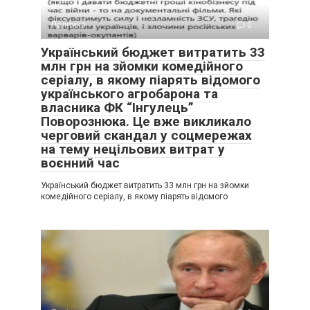
Політика
0
Український бюджет витратить 33
млн грн на зйомки комедійного
серіалу, в якому піарять відомого
українського агробарона та
власника ФК “Інгулець”
Поворознюка. Це вже викликало
черговий скандал у соцмережах
на тему нецільових витрат у
воєнний час
Український бюджет витратить 33 млн грн на зйомки
комедійного серіалу, в якому піарять відомого