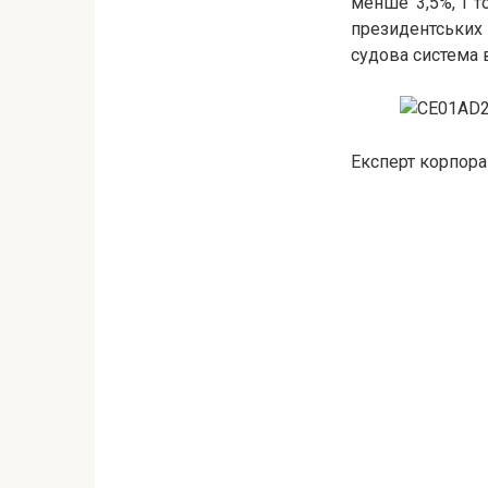
менше 3,5%, і т
президентських 
судова система в
Експерт корпора