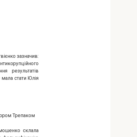
твієнко зазначив:
антикорупційного
ня результатів
 мала стати Юлія
ктором Трепаком
имошенко склала