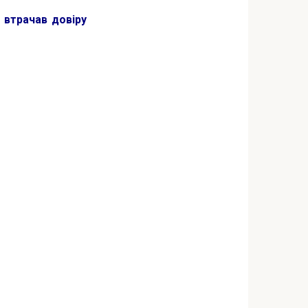
втрачав довіру