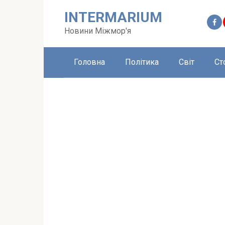
Перейти
INTERMARIUM
до
вмісту
Новини Міжмор'я
Головна
Політика
Світ
Ст