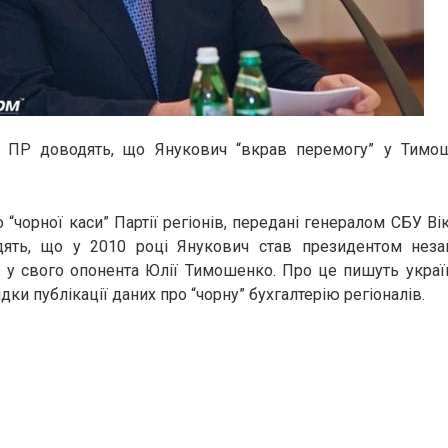
и ПР доводять, що Янукович “вкрав перемогу” у Тимо
“чорної каси” Партії регіонів, передані генералом СБУ В
ять, що у 2010 році Янукович став президентом неза
у свого опонента Юлії Тимошенко. Про це пишуть україн
дки публікації даних про “чорну” бухгалтерію регіоналів.