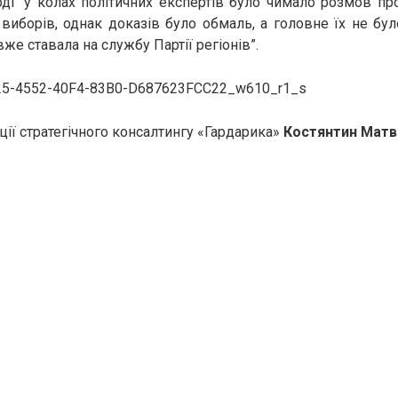
оді “у колах політичних експертів було чимало розмов п
виборів, однак доказів було обмаль, а головне їх не бу
же ставала на службу Партії регіонів”.
ції стратегічного консалтингу «Гардарика»
Костянтин Матв