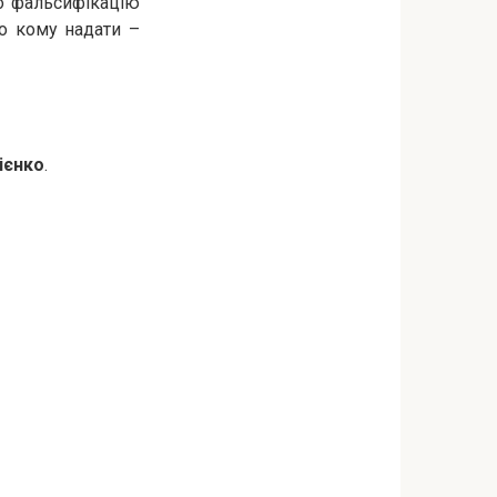
ро фальсифікацію
ло кому надати –
ієнко
.