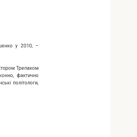
шенко у 2010, –
іктором Трепаком
конно, фактично
ські політологи,