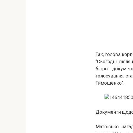
Так, голова корп
“Сьогодні, післ
бюро документ
голосування, ст
Тимошенко”.
Документи щодо 
Матвієнко нага