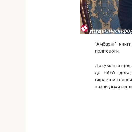
“Амбарні” книг
політологи.
Документи щодо 
до НАБУ, довод
вкравши голоси 
аналізуючи наслі