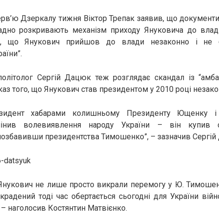
терв’ю Дзеркалу тижня Віктор Трепак заявив, що документи,
адно розкривають механізм приходу Януковича до влади.
, що Янукович прийшов до влади незаконно і не 
аїни”.
політолог Сергій Дацюк теж розглядає скандал із “амб
каз того, що Янукович став президентом у 2010 році незако
езидент хабарами колишньому Президенту Ющенку і
інив волевиявлення народу України – він купив 
позбавивши президентства Тимошенко”, – зазначив Сергій
 Янукович не лише просто викрали перемогу у Ю. Тимоше
Вкрадений тоді час обертається сьогодні для України вій
 – наголосив Костянтин Матвієнко.