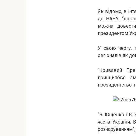
Як відомо, в ін
до НАБУ, “докл
можна довести
президентом Укр
У свою чергу, 
регіоналів як до
“Кривавий Пр
принципово зм
президентство, 
“В. Ющенко і В.
час в України. 
розчаруванням”,