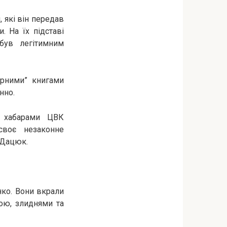
 які він передав
 На їх підставі
був легітимним
арними” книгами
нно.
 хабарами ЦВК
своє незаконне
 Дацюк.
нко. Вони вкрали
ною, злиднями та