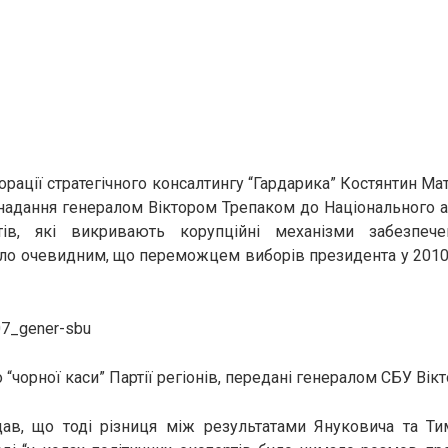
орації стратегічного консалтингу “Гардарика” Костянтин Ма
я надання генералом Віктором Трепаком до Національного 
ів, які викривають корупційні механізми забезпечен
ало очевидним, що переможцем виборів президента у 2010
“чорної каси” Партії регіонів, передані генералом СБУ Ві
дав, що тоді різниця між результатами Януковича та Т