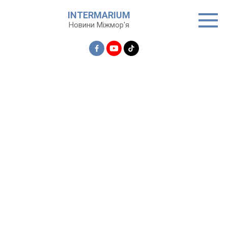
Перейти
INTERMARIUM
до
Новини Міжмор'я
вмісту