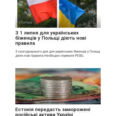
Політика
0
З 1 липня для українських
біженців у Польщі діють нові
правила
З сьогоднішнього дня для українських біженців у Польщі
діють нові правила Необхідно отримати PESEL
Політика
0
Естонія передасть заморожені
російські активи Україні