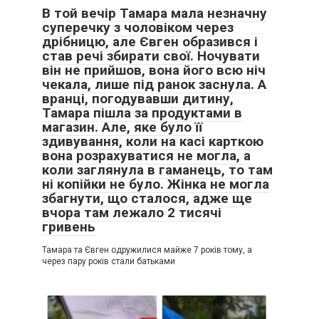
В той вечір Тамара мала незначну
суперечку з чоловіком через
дрібницю, але Євген образився і
став речі збирати свої. Ночувати
він не прийшов, вона його всю ніч
чекала, лише під ранок заснула. А
вранці, погодувавши дитину,
Тамара пішла за продуктами в
магазин. Але, яке було її
здивування, коли на касі карткою
вона розрахуватися не могла, а
коли заглянула в гаманець, то там
ні копійки не було. Жінка не могла
збагнути, що сталося, адже ще
вчора там лежало 2 тисячі
гривень
Тамара та Євген одружилися майже 7 років тому, а
через пару років стали батьками