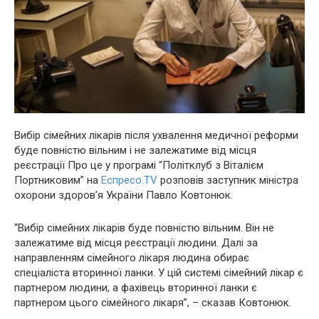
Вибір сімейних лікарів після ухвалення медичної реформи
буде повністю вільним і не залежатиме від місця
реєстрації Про це у програмі “Політклуб з Віталієм
Портниковим” на
Еспресо.TV
розповів заступник міністра
охорони здоров’я України Павло Ковтонюк.
“Вибір сімейних лікарів буде повністю вільним. Він не
залежатиме від місця реєстрації людини. Далі за
направленням сімейного лікаря людина обирає
спеціаліста вторинної ланки. У цій системі сімейний лікар є
партнером людини, а фахівець вторинної ланки є
партнером цього сімейного лікаря”, – сказав Ковтонюк.