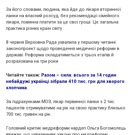
За його словами, людина, яка йде до лікаря вторинної
ланки на власний розсуд, без рекомендації сімейного
лікаря, повинна платити за це свої гроші. Це загальна
практика різних країн світу.
8 червня Верховна Рада ухвалила у першому читанні
законопроект щодо проведення медичної реформи в
державі. Реформа складатиметься з трьох етапів й
розрахована на три роки.
Читайте також:
Разом – сила: всього за 14 годин
небайдужі українці зібрали 410 тис. грн для хворого
хлопчика
За підрахунками МОЗ, лікар первинної ланки з 2 тис.
пацієнтів отримуватиме на рік на свою практику близько
700 тис. гривен на рік.
Головний критик медреформи нардеп Ольга Богомолець
вважає, що ухваленням закону про медреформу