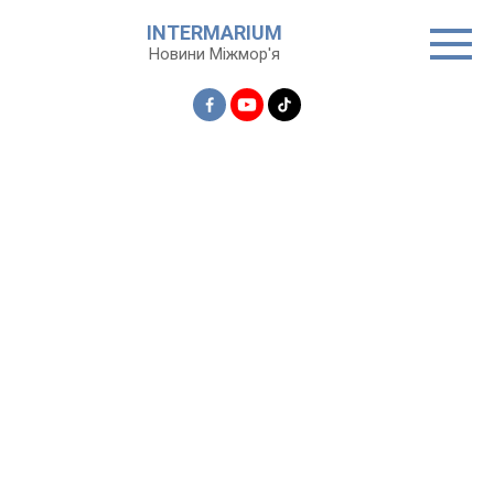
Перейти
INTERMARIUM
до
Новини Міжмор'я
вмісту