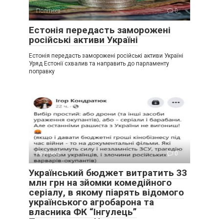
Політика
0
Естонія передасть заморожені
російські активи Україні
Естонія передасть заморожені російські активи Україні
Уряд Естонії схвалив та направить до парламенту
поправку
Політика
0
Український бюджет витратить 33
млн грн на зйомки комедійного
серіалу, в якому піарять відомого
українського агробарона та
власника ФК “Інгулець”