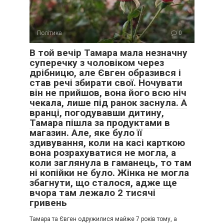
Політика
0
В той вечір Тамара мала незначну
суперечку з чоловіком через
дрібницю, але Євген образився і
став речі збирати свої. Ночувати
він не прийшов, вона його всю ніч
чекала, лише під ранок заснула. А
вранці, погодувавши дитину,
Тамара пішла за продуктами в
магазин. Але, яке було її
здивування, коли на касі карткою
вона розрахуватися не могла, а
коли заглянула в гаманець, то там
ні копійки не було. Жінка не могла
збагнути, що сталося, адже ще
вчора там лежало 2 тисячі
гривень
Тамара та Євген одружилися майже 7 років тому, а