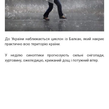
До України наближається циклон із Балкан, який накриє
практично всю територію країни.
У неділю синоптики прогнозують сильні снігопади,
хуртовину, ожеледицю, крижаний дощ і потужний вітер.