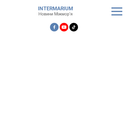
Перейти
INTERMARIUM
до
Новини Міжмор'я
вмісту