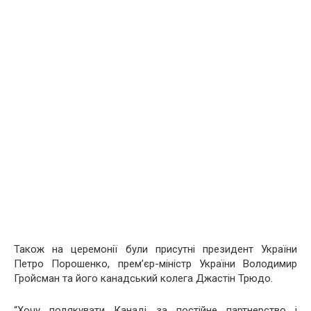
Також на церемонії були присутні президент України
Петро Порошенко, прем’єр-міністр України Володимир
Гройсман та його канадський колега Джастін Трюдо.
“Хочу подякувати Канаді за постійне партнерство і