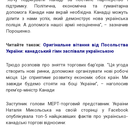
підтримку. Політична, економічна та гуманітарна
допомога Канади нам вкрай необхідна. Канадці можуть
ділити з нами успіх, який демонструє нова українська
поліція. А допомога нашої армії неоціненна”, – зазначив
Порошенко.
Читайте також:
Оригінальне вітання від Посольства
України: канадський гімн заспівали українською
Трюдо розповів про зняття торгових бар’єрів. “Ця угода
створить нові ринки, допоможе організувати нові робочі
місця. Це сприятиме розвитку економік обох країн. Ми
завжди будемо стояти на боці України”, – наголосив
прем’єр-міністр Канади
Заступник голови МЕРТ-торговий представник України
Наталія Микольська на своїй сторінці у Facebook
опублікувала топ-5 найцікавіших фактів про українсько-
канадські торгові відносини: