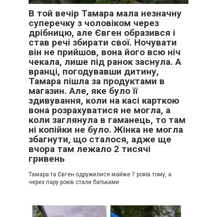
В той вечір Тамара мала незначну
суперечку з чоловіком через
дрібницю, але Євген образився і
став речі збирати свої. Ночувати
він не прийшов, вона його всю ніч
чекала, лише під ранок заснула. А
вранці, погодувавши дитину,
Тамара пішла за продуктами в
магазин. Але, яке було її
здивування, коли на касі карткою
вона розрахуватися не могла, а
коли заглянула в гаманець, то там
ні копійки не було. Жінка не могла
збагнути, що сталося, адже ще
вчора там лежало 2 тисячі
гривень
Тамара та Євген одружилися майже 7 років тому, а
через пару років стали батьками