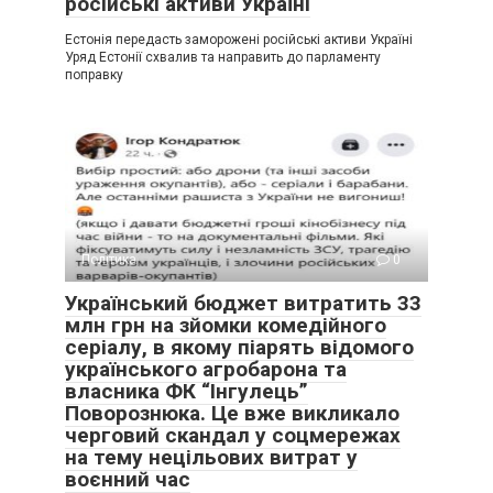
російські активи Україні
Естонія передасть заморожені російські активи Україні
Уряд Естонії схвалив та направить до парламенту
поправку
Політика
0
Український бюджет витратить 33
млн грн на зйомки комедійного
серіалу, в якому піарять відомого
українського агробарона та
власника ФК “Інгулець”
Поворознюка. Це вже викликало
черговий скандал у соцмережах
на тему нецільових витрат у
воєнний час