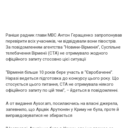
Раніше радник глави МВС Антон Геращенко запропонував
перевірити всіх учасників, чи відвідували вони півострів.
За повідомленням агентства “Новини-Вірменія”, Суспільне
телебачення Вірменії (СТА) не отримувало жодного
офіційного запиту стосовно цієї ситуації
“Вірменія більше 10 років бере участь в “Євробаченні”.
Наразі ведеться підготовка до конкурсу цього року. Що
стосується цього питання, СТА не отримувала ніякого
офіційного запиту по цій темі”, – йдеться в повідомленні.
А от видання Aysor.am, посилаючись на власні джерела,
запевнило, що Арцвік Арутюнян у Криму не була, проте й
виправдовуватися не збирається