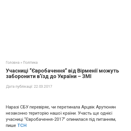
Головна
»
Політика
Учасниці “Євробачення” від Вірменії можуть
заборонити в’їзд до України – ЗМІ
Дата публікації:
22.03.2017
Наразі СБУ перевіряє, чи перетинала Арцвік Арутюнян
незаконно територію нашої країни. Участь ще однієї
учасниці “Євробачення-2017” опинилася під питанням,
пише
ТСН