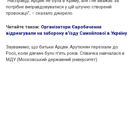
“Насправді, Арцвік не була в Криму, але і не вважає за
потрібне виправдовуватися у цій штучно створеній
провокації”, – сказало джерело.
Читайте також:
Організатори Євробачення
відреагували на заборону в’їзду Самойлової в Україну
Зауважимо, що батьки Арцвік Арутюнян переїхали до
Росії, коли дівчині було п’ять років. Співачка навчалася в
МДУ (Московський державний університет).