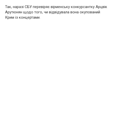
Так, наразі СБУ перевіряє вірменську конкурсантку Арцвік
Арутюнян щодо того, чи відвідувала вона окупований
Крим із концертами.