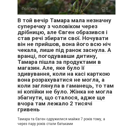
Політика
0
В той вечір Тамара мала незначну
суперечку з чоловіком через
дрібницю, але Євген образився і
став речі збирати свої. Ночувати
він не прийшов, вона його всю ніч
чекала, лише під ранок заснула. А
вранці, погодувавши дитину,
Тамара пішла за продуктами в
магазин. Але, яке було її
здивування, коли на касі карткою
вона розрахуватися не могла, а
коли заглянула в гаманець, то там
ні копійки не було. Жінка не могла
збагнути, що сталося, адже ще
вчора там лежало 2 тисячі
гривень
Тамара та Євген одружилися майже 7 років тому, а
через пару років стали батьками