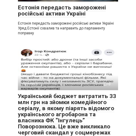
Естонія передасть заморожені
російські активи Україні
Естонія передасть заморожені російські активи Україні
Уряд Естонії схвалив та направить до парламенту
поправку
Політика
0
Український бюджет витратить 33
млн грн на зйомки комедійного
серіалу, в якому піарять відомого
українського агробарона та
власника ФК “Інгулець”
Поворознюка. Це вже викликало
черговий скандал у соцмережах