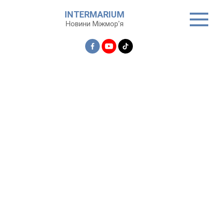
Перейти
INTERMARIUM
до
Новини Міжмор'я
вмісту