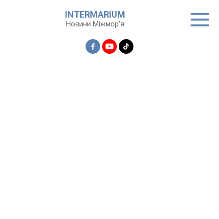
Перейти
INTERMARIUM
до
Новини Міжмор'я
вмісту