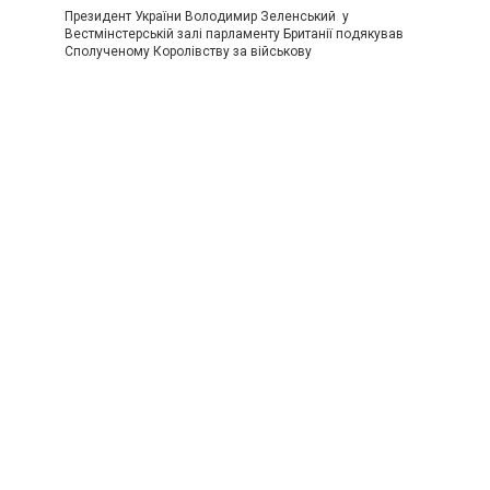
Президент України Володимир Зеленський у
Вестмінстерській залі парламенту Британії подякував
Сполученому Королівству за військову