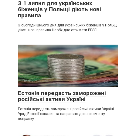
З 1 липня для українських
біженців у Польщі діють нові
правила
З сьогоднішнього дня для українських біженців у Польщі
діють нові правила Необхідно отримати PESEL
Політика
0
Естонія передасть заморожені
російські активи Україні
Естонія передасть заморожені російські активи Україні
Уряд Естонії схвалив та направить до парламенту
поправку