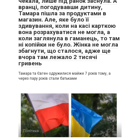
чекала, лише під ранок заснула. А
вранці, погодувавши дитину,
Тамара пішла за продуктами в
магазин. Але, яке було її
здивування, коли на касі карткою
вона розрахуватися не могла, а
коли заглянула в гаманець, то там
ні копійки не було. Жінка не могла
збагнути, що сталося, адже ще
вчора там лежало 2 тисячі
гривень
Тамара та Євген одружилися майже 7 років тому, а
через пару років стали батьками
Політика
0