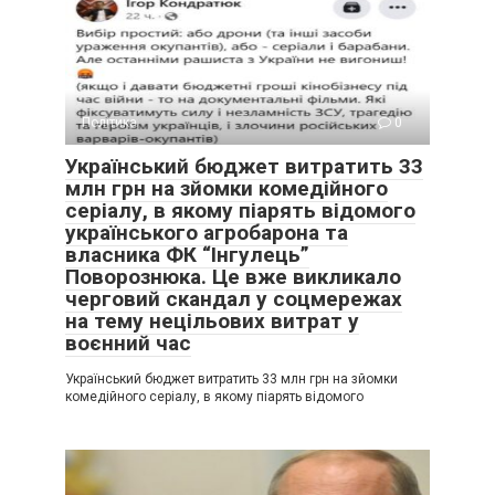
Політика
0
Український бюджет витратить 33
млн грн на зйомки комедійного
серіалу, в якому піарять відомого
українського агробарона та
власника ФК “Інгулець”
Поворознюка. Це вже викликало
черговий скандал у соцмережах
на тему нецільових витрат у
воєнний час
Український бюджет витратить 33 млн грн на зйомки
комедійного серіалу, в якому піарять відомого