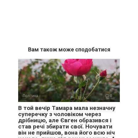
Вам також може сподобатися
Політика
0
В той вечір Тамара мала незначну
суперечку з чоловіком через
дрібницю, але Євген образився і
став речі збирати свої. Ночувати
він не прийшов, вона його всю ніч