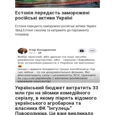
Політика
0
Естонія передасть заморожені
російські активи Україні
Естонія передасть заморожені російські активи Україні
Уряд Естонії схвалив та направить до парламенту
поправку
Політика
0
Український бюджет витратить 33
млн грн на зйомки комедійного
серіалу, в якому піарять відомого
українського агробарона та
власника ФК “Інгулець”
Поворознюка. Це вже викликало