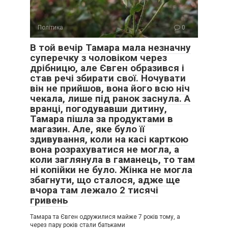
Політика
0
В той вечір Тамара мала незначну
суперечку з чоловіком через
дрібницю, але Євген образився і
став речі збирати свої. Ночувати
він не прийшов, вона його всю ніч
чекала, лише під ранок заснула. А
вранці, погодувавши дитину,
Тамара пішла за продуктами в
магазин. Але, яке було її
здивування, коли на касі карткою
вона розрахуватися не могла, а
коли заглянула в гаманець, то там
ні копійки не було. Жінка не могла
збагнути, що сталося, адже ще
вчора там лежало 2 тисячі
гривень
Тамара та Євген одружилися майже 7 років тому, а
через пару років стали батьками