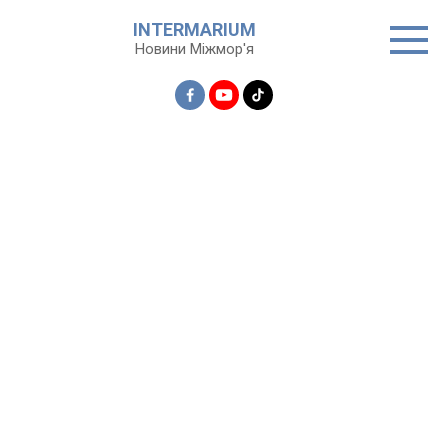
Перейти
INTERMARIUM
до
Новини Міжмор'я
вмісту