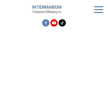
Перейти
INTERMARIUM
до
Новини Міжмор'я
вмісту