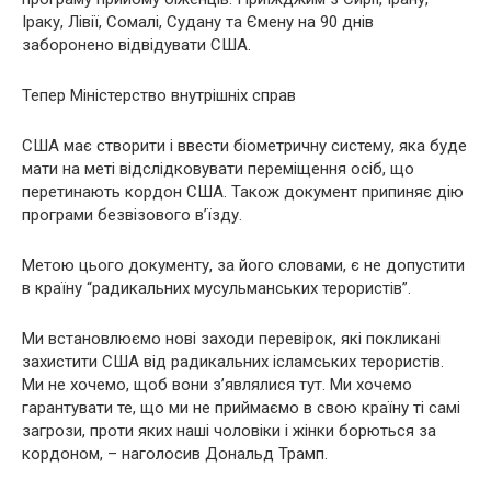
Іраку, Лівії, Сомалі, Судану та Ємену на 90 днів
заборонено відвідувати США.
Тепер Міністерство внутрішніх справ
США має створити і ввести біометричну систему, яка буде
мати на меті відслідковувати переміщення осіб, що
перетинають кордон США. Також документ припиняє дію
програми безвізового в’їзду.
Метою цього документу, за його словами, є не допустити
в країну “радикальних мусульманських терористів”.
Ми встановлюємо нові заходи перевірок, які покликані
захистити США від радикальних ісламських терористів.
Ми не хочемо, щоб вони з’являлися тут. Ми хочемо
гарантувати те, що ми не приймаємо в свою країну ті самі
загрози, проти яких наші чоловіки і жінки борються за
кордоном, – наголосив Дональд Трамп.