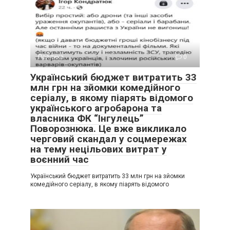
Політика
0
Український бюджет витратить 33
млн грн на зйомки комедійного
серіалу, в якому піарять відомого
українського агробарона та
власника ФК “Інгулець”
Поворознюка. Це вже викликало
черговий скандал у соцмережах
на тему нецільових витрат у
воєнний час
Український бюджет витратить 33 млн грн на зйомки
комедійного серіалу, в якому піарять відомого