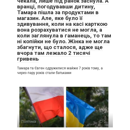
чекала, лише під ранок заснула. А
вранці, погодувавши дитину,
Тамара пішла за продуктами в
магазин. Але, яке було її
здивування, коли на касі карткою
вона розрахуватися не могла, а
коли заглянула в гаманець, то там
ні копійки не було. Жінка не могла
збагнути, що сталося, адже ще
вчора там лежало 2 тисячі
гривень
Тамара та Євген одружилися майже 7 років тому, а
через пару років стали батьками
Політика
0