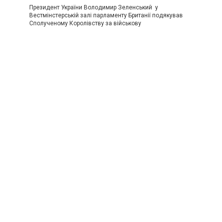
Президент України Володимир Зеленський у
Вестмінстерській залі парламенту Британії подякував
Сполученому Королівству за військову