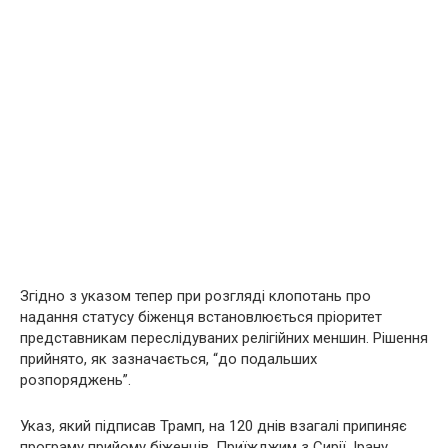
Згідно з указом тепер при розгляді клопотань про
надання статусу біженця встановлюється пріоритет
представникам переслідуваних релігійних меншин. Рішення
прийнято, як зазначається, “до подальших
розпоряджень”.
Указ, який підписав Трамп, на 120 днів взагалі припиняє
програму прийому біженців. Приїжджим з Сирії, Ірану,