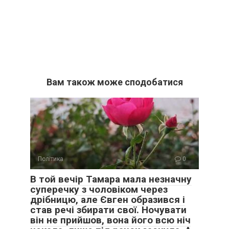
Вам також може сподобатися
Політика
0
В той вечір Тамара мала незначну
суперечку з чоловіком через
дрібницю, але Євген образився і
став речі збирати свої. Ночувати
він не прийшов, вона його всю ніч