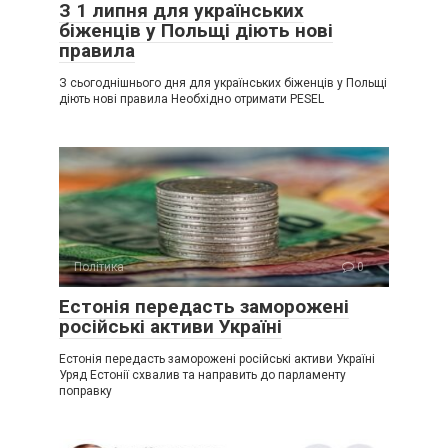
З 1 липня для українських
біженців у Польщі діють нові
правила
З сьогоднішнього дня для українських біженців у Польщі
діють нові правила Необхідно отримати PESEL
Політика
0
Естонія передасть заморожені
російські активи Україні
Естонія передасть заморожені російські активи Україні
Уряд Естонії схвалив та направить до парламенту
поправку