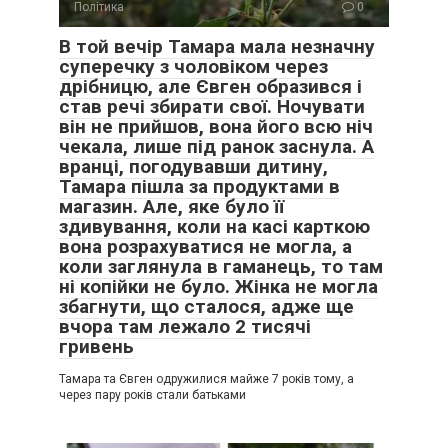
Політика
0
В той вечір Тамара мала незначну
суперечку з чоловіком через
дрібницю, але Євген образився і
став речі збирати свої. Ночувати
він не прийшов, вона його всю ніч
чекала, лише під ранок заснула. А
вранці, погодувавши дитину,
Тамара пішла за продуктами в
магазин. Але, яке було її
здивування, коли на касі карткою
вона розрахуватися не могла, а
коли заглянула в гаманець, то там
ні копійки не було. Жінка не могла
збагнути, що сталося, адже ще
вчора там лежало 2 тисячі
гривень
Тамара та Євген одружилися майже 7 років тому, а
через пару років стали батьками