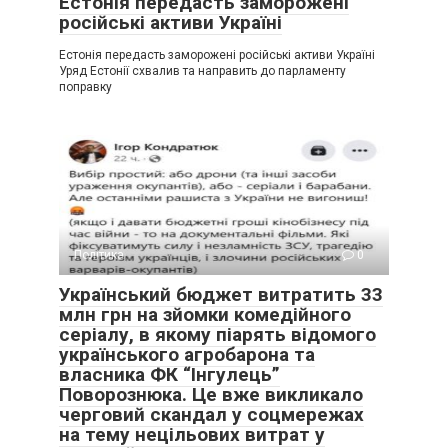
Естонія передасть заморожені
російські активи Україні
Естонія передасть заморожені російські активи Україні
Уряд Естонії схвалив та направить до парламенту
поправку
Політика
0
Український бюджет витратить 33
млн грн на зйомки комедійного
серіалу, в якому піарять відомого
українського агробарона та
власника ФК “Інгулець”
Поворознюка. Це вже викликало
черговий скандал у соцмережах
на тему нецільових витрат у