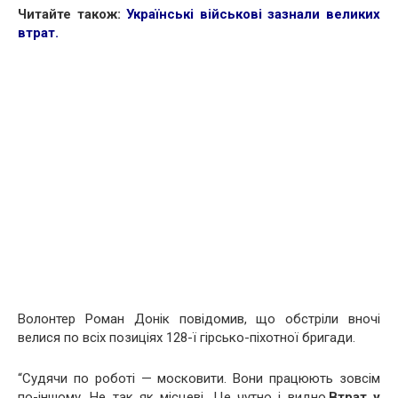
Читайте також:
Українські військові зазнали великих
втрат
.
Волонтер Роман Донік повідомив, що обстріли вночі
велися по всіх позиціях 128-ї гірсько-піхотної бригади.
“Судячи по роботі — московити. Вони працюють зовсім
по-іншому. Не так як місцеві. Це чутно і видно.
Втрат у