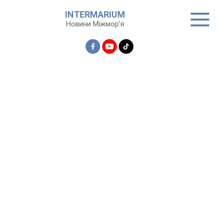
Перейти
INTERMARIUM
до
Новини Міжмор'я
вмісту