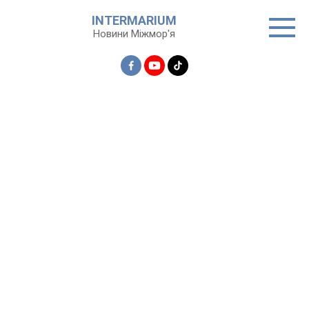
Перейти
INTERMARIUM
до
Новини Міжмор'я
вмісту