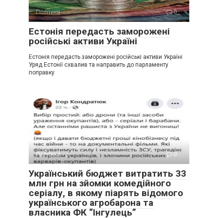
Політика
0
Естонія передасть заморожені
російські активи Україні
Естонія передасть заморожені російські активи Україні
Уряд Естонії схвалив та направить до парламенту
поправку
Політика
0
Український бюджет витратить 33
млн грн на зйомки комедійного
серіалу, в якому піарять відомого
українського агробарона та
власника ФК “Інгулець”