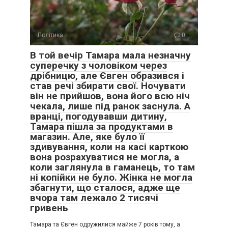
Політика
0
В той вечір Тамара мала незначну
суперечку з чоловіком через
дрібницю, але Євген образився і
став речі збирати свої. Ночувати
він не прийшов, вона його всю ніч
чекала, лише під ранок заснула. А
вранці, погодувавши дитину,
Тамара пішла за продуктами в
магазин. Але, яке було її
здивування, коли на касі карткою
вона розрахуватися не могла, а
коли заглянула в гаманець, то там
ні копійки не було. Жінка не могла
збагнути, що сталося, адже ще
вчора там лежало 2 тисячі
гривень
Тамара та Євген одружилися майже 7 років тому, а