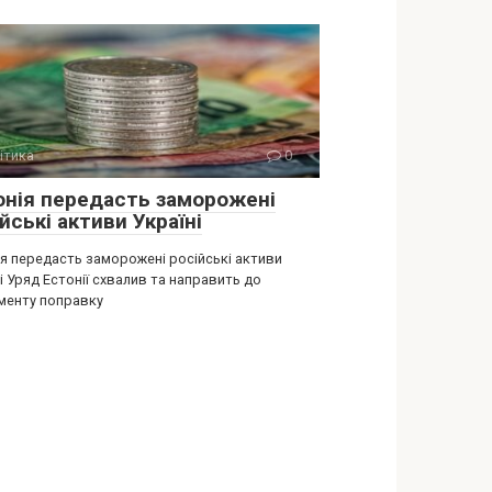
ітика
0
онія передасть заморожені
йські активи Україні
ія передасть заморожені російські активи
і Уряд Естонії схвалив та направить до
менту поправку