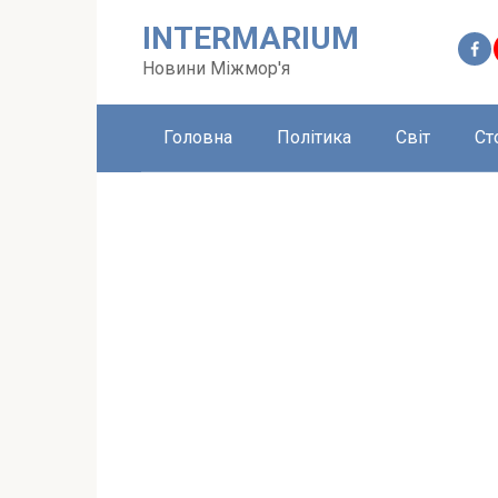
Перейти
INTERMARIUM
до
вмісту
Новини Міжмор'я
Головна
Політика
Світ
Ст