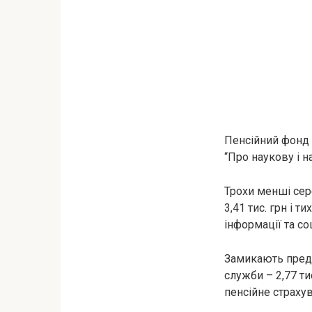
Пенсійний фонд 
“Про наукову і на
Трохи менші сер
3,41 тис. грн і 
інформації та соц
Замикають предс
служби – 2,77 ти
пенсійне страхува