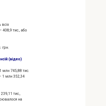
% всіх
– 408,9 тис., або
. грн.
сій (відео)
 млн 745,88 тис.
– 1 млн 352,34
239,11 тис.,
ирювалося на