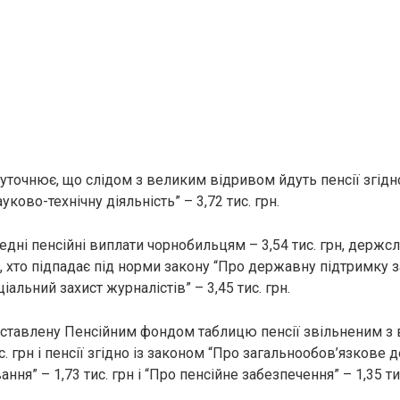
уточнює, що слідом з великим відривом йдуть пенсії згідн
уково-технічну діяльність” – 3,72 тис. грн.
едні пенсійні виплати чорнобильцям – 3,54 тис. грн, держ
тих, хто підпадає під норми закону “Про державну підтримку 
іальний захист журналістів” – 3,45 тис. грн.
тавлену Пенсійним фондом таблицю пенсії звільненим з 
с. грн і пенсії згідно із законом “Про загальнообов’язкове
ння” – 1,73 тис. грн і “Про пенсійне забезпечення” – 1,35 тис