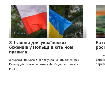
Політика
0
Пол
З 1 липня для українських
Ест
біженців у Польщі діють нові
росі
правила
Естон
Україн
З сьогоднішнього дня для українських біженців у
парла
Польщі діють нові правила Необхідно отримати
PESEL