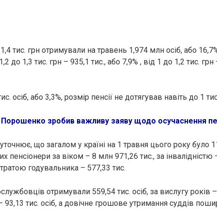
 1,4 тис. грн отримували на травень 1,974 млн осіб, або 16,7
,2 до 1,3 тис. грн – 935,1 тис., або 7,9% , від 1 до 1,2 тис. грн 
ис. осіб, або 3,3%, розмір пенсії не дотягував навіть до 1 тис
:
Порошенко зробив важливу заяву щодо осучаснення пен
точнює, що загалом у країні на 1 травня цього року було 11
ких пенсіонери за віком – 8 млн 971,26 тис., за інвалідністю 
 втратою годувальника – 577,33 тис.
службовців отримували 559,54 тис. осіб, за вислугу років – 
 – 93,13 тис. осіб, а довічне грошове утримання суддів пош