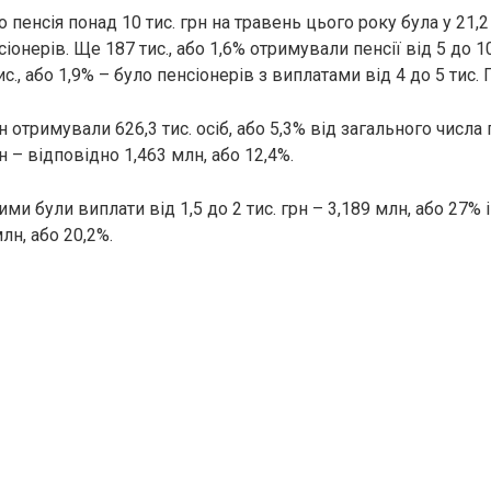
 пенсія понад 10 тис. грн на травень цього року була у 21,2 т
сіонерів. Ще 187 тис., або 1,6% отримували пенсії від 5 до 10 
с., або 1,9% – було пенсіонерів з виплатами від 4 до 5 тис. Г
рн отримували 626,3 тис. осіб, або 5,3% від загального числа 
рн – відповідно 1,463 млн, або 12,4%.
и були виплати від 1,5 до 2 тис. грн – 3,189 млн, або 27% і 
млн, або 20,2%.