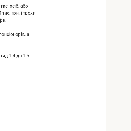
ис. осіб, або
тис. грн, і трохи
рн.
пенсіонерів, а
від 1,4 до 1,5