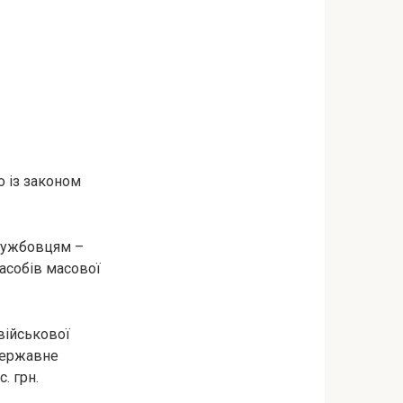
о із законом
службовцям –
засобів масової
військової
 державне
. грн.