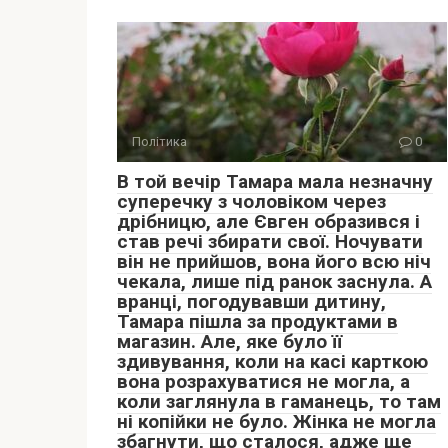
Політика
0
В той вечір Тамара мала незначну
суперечку з чоловіком через
дрібницю, але Євген образився і
став речі збирати свої. Ночувати
він не прийшов, вона його всю ніч
чекала, лише під ранок заснула. А
вранці, погодувавши дитину,
Тамара пішла за продуктами в
магазин. Але, яке було її
здивування, коли на касі карткою
вона розрахуватися не могла, а
коли заглянула в гаманець, то там
ні копійки не було. Жінка не могла
збагнути, що сталося, адже ще