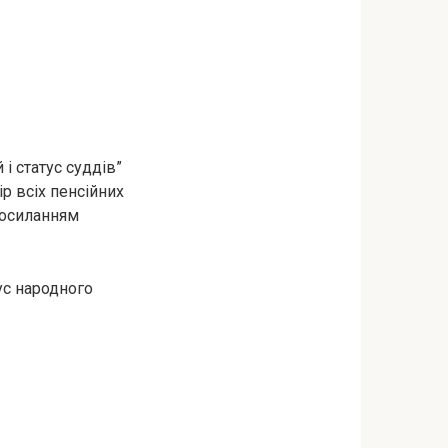
і статус суддів”
ір всіх пенсійних
осиланням
ус народного