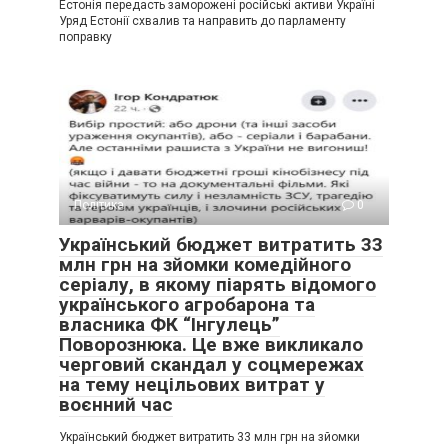
Естонія передасть заморожені російські активи Україні
Уряд Естонії схвалив та направить до парламенту
поправку
Політика
0
Український бюджет витратить 33
млн грн на зйомки комедійного
серіалу, в якому піарять відомого
українського агробарона та
власника ФК “Інгулець”
Поворознюка. Це вже викликало
черговий скандал у соцмережах
на тему нецільових витрат у
воєнний час
Український бюджет витратить 33 млн грн на зйомки