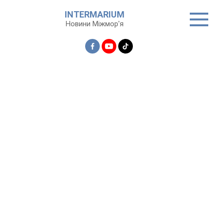
Перейти
INTERMARIUM
до
Новини Міжмор'я
вмісту