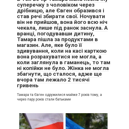
суперечку з чоловіком через
дрібницю, але Євген образився і
став речі збирати свої. Ночувати
він не прийшов, вона його всю ніч
чекала, лише під ранок заснула. А
вранці, погодувавши дитину,
Тамара пішла за продуктами в
магазин. Але, яке було її
здивування, коли на касі карткою
вона розрахуватися не могла, а
коли заглянула в гаманець, то там
ні копійки не було. Жінка не могла
збагнути, що сталося, адже ще
вчора там лежало 2 тисячі
гривень
Тамара та Євген одружилися майже 7 років тому, а
через пару років стали батьками