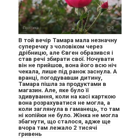
Політика
0
В той вечір Тамара мала незначну
суперечку з чоловіком через
дрібницю, але Євген образився і
став речі збирати свої. Ночувати
він не прийшов, вона його всю ніч
чекала, лише під ранок заснула. А
вранці, погодувавши дитину,
Тамара пішла за продуктами в
магазин. Але, яке було її
здивування, коли на касі карткою
вона розрахуватися не могла, а
коли заглянула в гаманець, то там
ні копійки не було. Жінка не могла
збагнути, що сталося, адже ще
вчора там лежало 2 тисячі
гривень