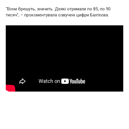
“Вони брешуть, значить. Деякі отримали по 85, по 90
тисяч”, – прокоментувала озвучені цифри Бахтєєва.