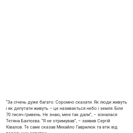
“За січень дуже багато. Соромно сказати. Як люди живуть
і як депутати живуть – це називається небо і земля. Біля
70 тисяч гривень. Не знаю, мені так дали”, – зізналася
Тетяна Бахтєєва. “Я не отримував”, – заявив Сергій
Ківалов. Те саме сказав Михайло Гаврилюк та втік від