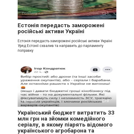
Політика
0
Естонія передасть заморожені
російські активи Україні
Естонія передасть заморожені російські активи Україні
Уряд Естонії схвалив та направить до парламенту
поправку
Політика
0
Український бюджет витратить 33
млн грн на зйомки комедійного
серіалу, в якому піарять відомого
українського агробарона та