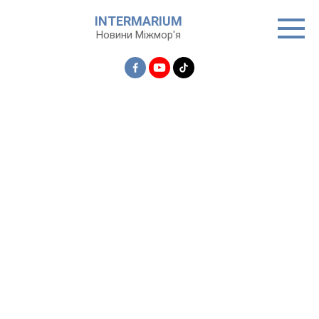
Перейти
INTERMARIUM
до
Новини Міжмор'я
вмісту