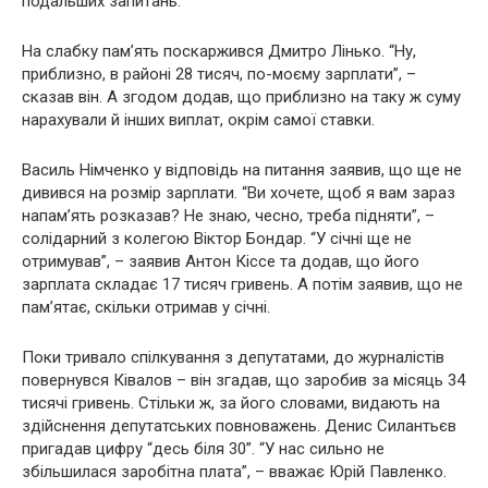
подальших запитань.
На слабку пам’ять поскаржився Дмитро Лінько. “Ну,
приблизно, в районі 28 тисяч, по-моєму зарплати”, –
сказав він. А згодом додав, що приблизно на таку ж суму
нарахували й інших виплат, окрім самої ставки.
Василь Німченко у відповідь на питання заявив, що ще не
дивився на розмір зарплати. “Ви хочете, щоб я вам зараз
напам’ять розказав? Не знаю, чесно, треба підняти”, –
солідарний з колегою Віктор Бондар. “У січні ще не
отримував”, – заявив Антон Кіссе та додав, що його
зарплата складає 17 тисяч гривень. А потім заявив, що не
пам’ятає, скільки отримав у січні.
Поки тривало спілкування з депутатами, до журналістів
повернувся Ківалов – він згадав, що заробив за місяць 34
тисячі гривень. Стільки ж, за його словами, видають на
здійснення депутатських повноважень. Денис Силантьєв
пригадав цифру “десь біля 30”. “У нас сильно не
збільшилася заробітна плата”, – вважає Юрій Павленко.