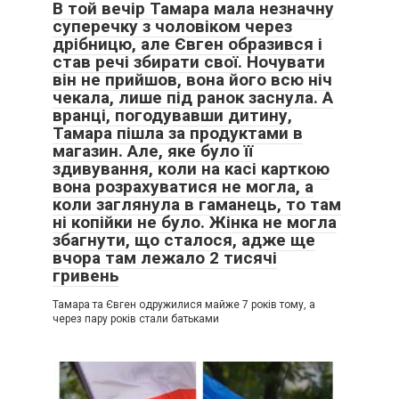
В той вечір Тамара мала незначну
суперечку з чоловіком через
дрібницю, але Євген образився і
став речі збирати свої. Ночувати
він не прийшов, вона його всю ніч
чекала, лише під ранок заснула. А
вранці, погодувавши дитину,
Тамара пішла за продуктами в
магазин. Але, яке було її
здивування, коли на касі карткою
вона розрахуватися не могла, а
коли заглянула в гаманець, то там
ні копійки не було. Жінка не могла
збагнути, що сталося, адже ще
вчора там лежало 2 тисячі
гривень
Тамара та Євген одружилися майже 7 років тому, а
через пару років стали батьками