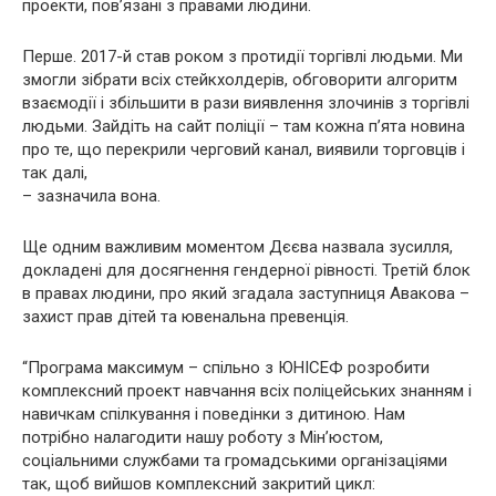
проекти, пов’язані з правами людини.
Перше. 2017-й став роком з протидії торгівлі людьми. Ми
змогли зібрати всіх стейкхолдерів, обговорити алгоритм
взаємодії і збільшити в рази виявлення злочинів з торгівлі
людьми. Зайдіть на сайт поліції – там кожна п’ята новина
про те, що перекрили черговий канал, виявили торговців і
так далі,
– зазначила вона.
Ще одним важливим моментом Дєєва назвала зусилля,
докладені для досягнення гендерної рівності. Третій блок
в правах людини, про який згадала заступниця Авакова –
захист прав дітей та ювенальна превенція.
“Програма максимум – спільно з ЮНІСЕФ розробити
комплексний проект навчання всіх поліцейських знанням і
навичкам спілкування і поведінки з дитиною. Нам
потрібно налагодити нашу роботу з Мін’юстом,
соціальними службами та громадськими організаціями
так, щоб вийшов комплексний закритий цикл: