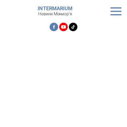
Перейти
INTERMARIUM
до
Новини Міжмор'я
вмісту