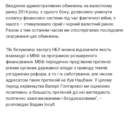
Введення адміністративних обмежень на валютному
ринку 2014 року, з одного боку, дозволило уникнути
колапсу фінансової системи під час фактичної війни, з
іншого – стимулювало сірий і чорний валютний ринок.
Разом з тим останнім часом ми спостерігаємо послідовне
скасування цих обмежень.
“Як безумовну заслугу НБУ можна відзначити якість
взаємодії з МВФ за програмою розширеного
фінансування. МВФ періодично пред’являв претензії
різним органам державної влади з приводу темпів
узгоджених реформ, а то і їх саботування, але ніколи
адресатом таких претензій не був Нацбанк. У цілому
період керівництва Валерії Гонтаревої ми оцінюємо
позитивно, а більшість претензій до неї виглядають
політично заангажованими і бездоказовими”, –
розповідає Вадим Іосуб.