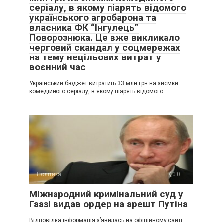
серіалу, в якому піарять відомого
українського агробарона та
власника ФК “Інгулець”
Поворознюка. Це вже викликало
черговий скандал у соцмережах
на тему нецільових витрат у
воєнний час
Український бюджет витратить 33 млн грн на зйомки
комедійного серіалу, в якому піарять відомого
Політика
0
Міжнародний кримінальний суд у
Гаазі видав ордер на арешт Путіна
Відповідна інформація з’явилась на офіційному сайті