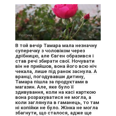
Політика
0
В той вечір Тамара мала незначну
суперечку з чоловіком через
дрібницю, але Євген образився і
став речі збирати свої. Ночувати
він не прийшов, вона його всю ніч
чекала, лише під ранок заснула. А
вранці, погодувавши дитину,
Тамара пішла за продуктами в
магазин. Але, яке було її
здивування, коли на касі карткою
вона розрахуватися не могла, а
коли заглянула в гаманець, то там
ні копійки не було. Жінка не могла
збагнути, що сталося, адже ще