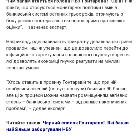
Чим запам’ятається голова НБУ Гонтарева?
“Одні і ті ж
факти, що стосуються монетарної політики і змін в
банківській системі останніх трьох років, отримують з
боку різних спостерігачів і експертів прямо протилежні
оцінки”, – зазначає експерт.
Наприклад, одні називають трикратну девальвацію гривні
провалом, інші ж упевнені, що це дозволило перейти до
інфляційного таргетування і плаваючого курсоутворення,
які дозволять економіці гнучко реагувати на мінливі
зовнішні умови.
“Хтось ставить в провину Гонтаревій те, що при ній
позбулися ліцензій (по суті, лопнули) близько 90 банків,
але ці ж процеси можна назвати розчищенням авгієвих
стаєнь – банківської системи – від раніше накопичених
проблем”, – додає експерт.
Читайте також:
Чорний список Гонтаревої. Які банки
найбільше заборгували НБУ