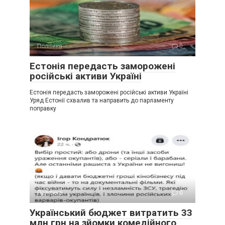
Політика
0
Естонія передасть заморожені
російські активи Україні
Естонія передасть заморожені російські активи Україні
Уряд Естонії схвалив та направить до парламенту
поправку
Політика
0
Український бюджет витратить 33
млн грн на зйомки комедійного