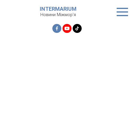
Перейти
INTERMARIUM
до
Новини Міжмор'я
вмісту