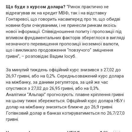
Що буде з курсом долара?
“Ринок практично не
відреагував як на кредит МВФ, так і на відставку
Гонтаревої, що говорить насамперед про те, що обидві
новини були очікуваними, і не принесли ринкам якоїсь
нової інформації. Співвідношення попиту і пропозиції під
впливом фундаментальних факторів збереглося в вигляді
незначного перевищення пропозиції іноземної валюти,
що і викликало продовження “повзучого” зміцнення
гривні”, – розповідає Вадим Іосуб.
За минулий тиждень офіційний курс знизився з 27,02 до
26,97 гривні, або на 0,2%. Середньозважений курс долара
на міжбанку, за даними регулятора, за цей же час
спустився з 27,02 до 26,95 гривні, або на 0,3%.
Аналітики “Альпарі” прогнозують: плавне кріплення гривні
на цьому тижні збережеться. Офіційний курс долара НБУ і
долар на міжбанку знизяться ближче до 26,9 гривні.
Готівковий долар в банках котируватиметься по 26,7/27,0
гривні.