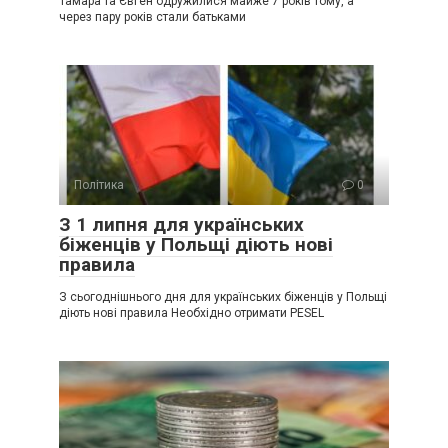
Тамара та Євген одружилися майже 7 років тому, а
через пару років стали батьками
Політика
0
З 1 липня для українських
біженців у Польщі діють нові
правила
З сьогоднішнього дня для українських біженців у Польщі
діють нові правила Необхідно отримати PESEL