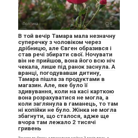
Політика
0
В той вечір Тамара мала незначну
суперечку з чоловіком через
дрібницю, але Євген образився і
став речі збирати свої. Ночувати
він не прийшов, вона його всю ніч
чекала, лише під ранок заснула. А
вранці, погодувавши дитину,
Тамара пішла за продуктами в
магазин. Але, яке було її
здивування, коли на касі карткою
вона розрахуватися не могла, а
коли заглянула в гаманець, то там
ні копійки не було. Жінка не могла
збагнути, що сталося, адже ще
вчора там лежало 2 тисячі
гривень