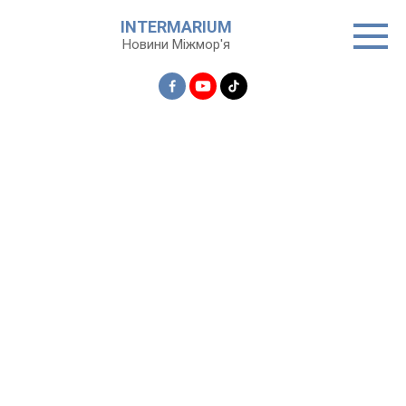
Перейти
INTERMARIUM
до
Новини Міжмор'я
вмісту