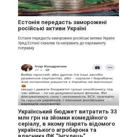
Політика
0
Естонія передасть заморожені
російські активи Україні
Естонія передасть заморожені російські активи Україні
Уряд Естонії схвалив та направить до парламенту
поправку
Політика
0
Український бюджет витратить 33
млн грн на зйомки комедійного
серіалу, в якому піарять відомого
українського агробарона та
власника ФК “Інгулець”